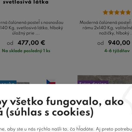
svetlosivá látka
ná čalúnená posteľ s nosnosťou
Moderná čalúnená posteľ 
140 Kg, svetlosivá látka, hlboký
rámu 2x140 Kg, voliteľn
úložný prie ...
nožičky, hlboký .
477,00
€
940,00
od
od
Na sklade posledný 1 ks
4-6 týždňov
ponuka
Extra design
Novinka
y všetko fungovalo, ako
 (súhlas s cookies)
24
farieb
, aby ste u nás rýchlo našli to, čo hľadáte. Aj preto potreb