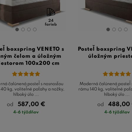
24
farieb
teľ boxspring VENETO s
Posteľ boxspring 
čným čelom a úložným
úložným pries
iestorom 100x200 cm
ná čalúnená posteľ s nosnosťou
Moderná čalúnená posteľ 
40 kg, voliteľné poťahy a nožky,
rámu 140 kg, voliteľné poť
hlboký úlo ...
hlboký úlo ...
587,00
€
488,00
od
od
4-6 týždňov
4-6 týždňov