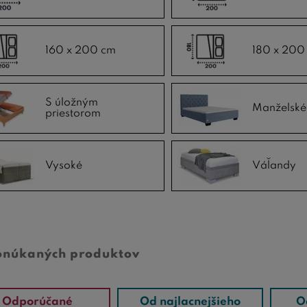
160 x 200 cm
180 x 200
S úložným
Manželské
priestorom
Vysoké
Váľandy
onúkaných produktov
Odporúčané
Od najlacnejšieho
O