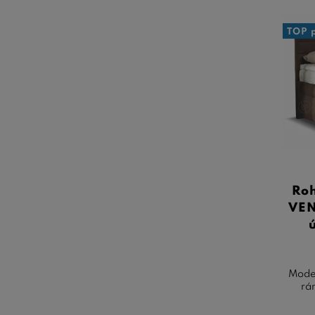
TOP 
Roh
VEN
Moder
rá