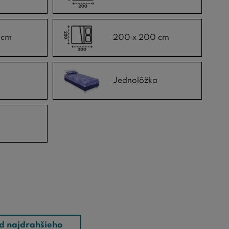
 cm
200 x 200 cm
Jednolôžka
d najdrahšieho