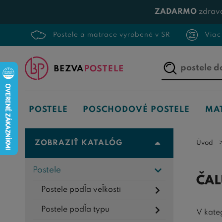
ZADARMO
zdrav
Postele a matrace vyrobené v SR
Viac
Napíšte,
čo
hľadáte...
POSTELE
POSCHODOVÉ POSTELE
MA
ZOBRAZIŤ KATALÓG
Úvod
Postele
ČAL
Postele podľa veľkosti
Postele podľa typu
V kate