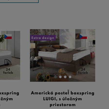
Extra design
24
24
farieb
farieb
oxspring
Americká posteľ boxspring
ožným
LUIGI, s úložným
m
priestorom