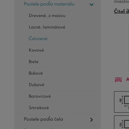
miestn
Postele podľa materiálu
Naše č
Čítať ď
Drevené, z masívu
komfor
Lacné, laminátové
Potreb
perfek
Čalúnené
vecí, 
Kovové
Nakupo
pre se
Biele
TIP:
V 
Bukové
A
údržbe
Dubové
Borovicové
Smrekové
Postele podľa čela