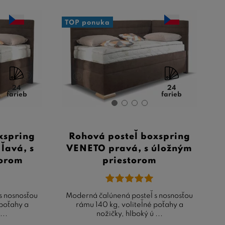
TOP ponuka
24
24
farieb
farieb
xspring
Rohová posteľ boxspring
ľavá, s
VENETO pravá, s úložným
torom
priestorom
s nosnosťou
Moderná čalúnená posteľ s nosnosťou
 poťahy a
rámu 140 kg, voliteľné poťahy a
...
nožičky, hlboký ú ...