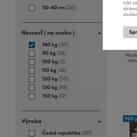
váš s
50-60 cm
(20)
strán
zvole
Amer
P
Spr
Nosnosť ( na osobu )
140 kg
(20)
90 kg
(26)
Moder
rámu
100 kg
(3)
110 kg
(42)
120 kg
(50)
130 kg
(118)
150 kg
(12)
TOP 
Výroba
Česká republika
(20)