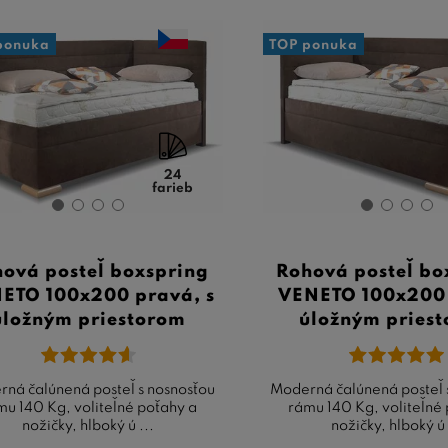
ponuka
TOP ponuka
24
farieb
ová posteľ boxspring
Rohová posteľ bo
ETO 100x200 pravá, s
VENETO 100x200 
úložným priestorom
úložným pries
ná čalúnená posteľ s nosnosťou
Moderná čalúnená posteľ 
mu 140 Kg, voliteľné poťahy a
rámu 140 Kg, voliteľné
nožičky, hlboký ú ...
nožičky, hlboký ú 