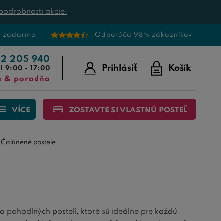
podrobnosti akcie.
v zadarmo
Odporúča 98% zákazníkov
22 205 940
Prihlásiť
Košík
I 9:00 - 17:00
e & poradňa
VÍCE
ZOSTAVTE SI VLASTNÚ POSTEĽ
Čalúnené postele
 pohodlných postelí, ktoré sú ideálne pre každú