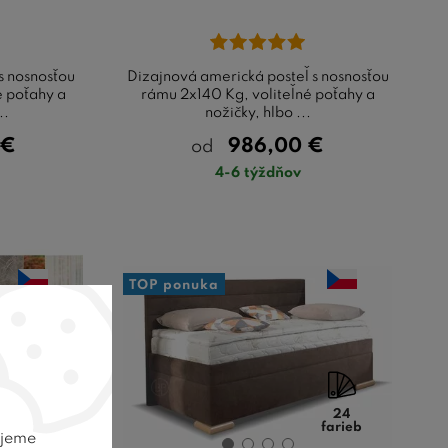
s nosnosťou
Dizajnová americká posteľ s nosnosťou
é poťahy a
rámu 2x140 Kg, voliteľné poťahy a
..
nožičky, hlbo ...
€
986,00
€
od
4-6 týždňov
TOP ponuka
24
24
farieb
farieb
ujeme