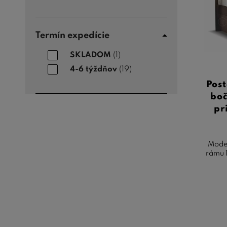
Termín expedície
SKLADOM
(1)
4-6 týždňov
(19)
Pos
bo
pr
Moder
rámu 1