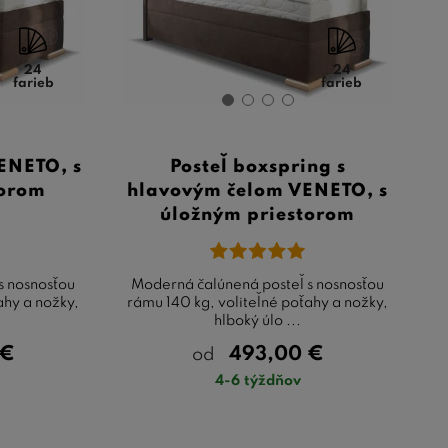
24
24
farieb
farieb
VENETO, s
Posteľ boxspring s
torom
hlavovým čelom VENETO, s
úložným priestorom
s nosnosťou
Moderná čalúnená posteľ s nosnosťou
ahy a nožky,
rámu 140 kg, voliteľné poťahy a nožky,
hlboký úlo ...
€
493,00
€
od
4-6 týždňov