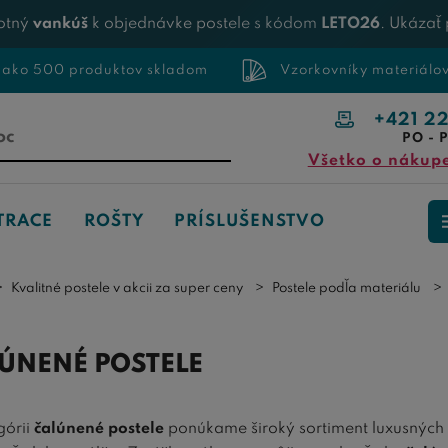
otný
vankúš
k objednávke postele s kódom
LETO26
. Ukázať
 ako 500 produktov skladom
Vzorkovníky materiálo
+421 2
PO - P
Všetko o nákup
TRACE
ROŠTY
PRÍSLUŠENSTVO
Kvalitné postele v akcii za super ceny
Postele podľa materiálu
ÚNENÉ POSTELE
górii
čalúnené postele
ponúkame široký sortiment luxusných a