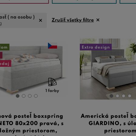
sť ( na osobu )
Zrušiť všetky filtre
g
dom
Extra design
a
edaj
1 farby
ová posteľ boxspring
Americká posteľ b
ETO 80x200 pravá, s
GIARDINO, s úl
ložným priestorom,
priestoro