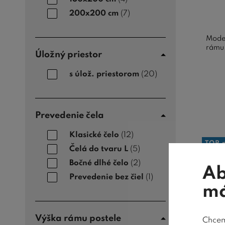
200x200 cm
(7)
Moder
rámu 
Úložný priestor
s úlož. priestorom
(20)
Prevedenie čela
Klasické čelo
(12)
TOP 
Čelá do tvaru L
(5)
Bočné dlhé čelo
(2)
Ab
Prevedenie bez čiel
(1)
má
Výška rámu postele
Chceme