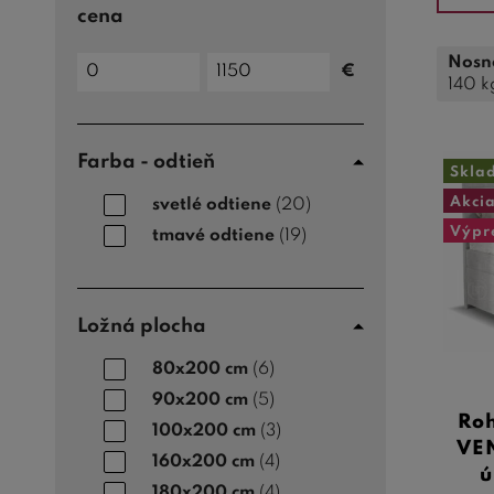
cena
Cena
Nosno
€
do
Cena
140 k
od
Farba - odtieň
Skla
Akci
svetlé odtiene
(20)
Výpr
tmavé odtiene
(19)
Ložná plocha
80x200 cm
(6)
90x200 cm
(5)
Roh
100x200 cm
(3)
VEN
160x200 cm
(4)
ú
180x200 cm
(4)