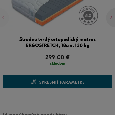
Stredne tvrdý ortopedický matrac
ERGOSTRETCH, 18cm, 130 kg
299,00
€
skladom
SPRESNIŤ PARAMETRE
Cena od
Cena do