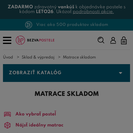
ZADARMO
zdravotný
vankúš
k objednávke postele s
kódom
LETO26
. Ukázať
podrobnosti akcie.
Viac ako 500 produktov skladom
Napíšte,
čo
hľadáte...
Úvod
Sklad & výpredaj
Matrace skladom
ZOBRAZIŤ KATALÓG
MATRACE SKLADOM
Ako vybrať posteľ
Nájsť ideálny matrac