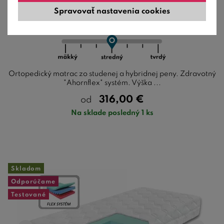
RELAX HI, 22 cm, 130 kg, studená pena
Spravovať nastavenia cookies
Ortopedický matrac zo studenej a hybridnej peny. Zdravotný
"Ahornflex" systém. Výška ...
316,00
€
od
Na sklade posledný 1 ks
Skladom
Odporúčame
Testované