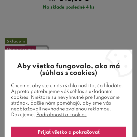
Na sklade posledné 4 ks
Skladom
Odporúčame
Testované
Aby všetko fungovalo, ako má
(súhlas s cookies)
Chceme, aby ste u nás rýchlo našli to, čo hľadáte.
Aj preto potrebujeme váš súhlas s ukladaním
cookies. Niektoré sú nevyhnutné pre fungovanie
stránok, ďalšie nám pomáhajú, aby sme vás
neobťažovali nevhodne zvolenou reklamou.
Ďakujeme.
Podrobnosti o cookies
Prijať všetko a pokračovať
Stredne tvrdý ortopedický matrac DIA