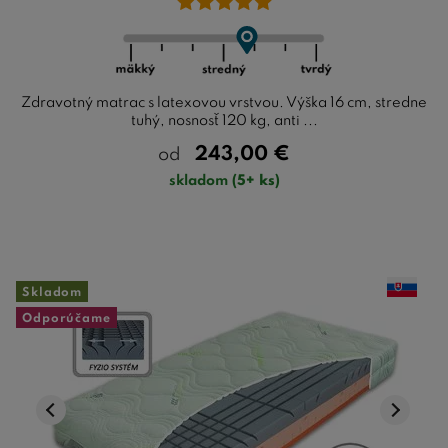
Zdravotný matrac s latexovou vrstvou. Výška 16 cm, stredne
tuhý, nosnosť 120 kg, anti ...
243,00
€
od
skladom
(5+ ks)
Skladom
Odporúčame