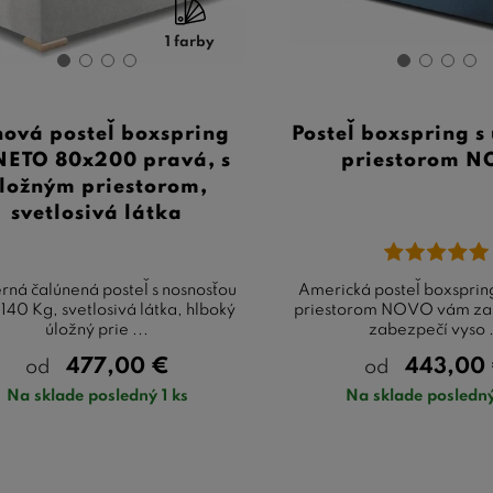
 na obe tieto vlastnosti. Robustná konštrukcia a starostlivo
ky.
1 farby
er, čalúnené postele 80x200 predstavujú dokonalú voľbu p
čnosti
. Tento typ postele nielen zlepšuje kvalitu vášho spánku
ová posteľ boxspring
Posteľ boxspring s
Ak hľadáte posteľ, ktorá je pohodlná, ľahko sa udržiava a je e
ETO 80x200 pravá, s
priestorom 
or vo vašom domove, čalúnené postele 80x200 sú tou správ
ložným priestorom,
svetlosivá látka
ná čalúnená posteľ s nosnosťou
Americká posteľ boxsprin
140 Kg, svetlosivá látka, hlboký
priestorom NOVO vám za 
úložný prie ...
zabezpečí vyso .
477,00
€
443,00
od
od
Na sklade posledný 1 ks
Na sklade posledný