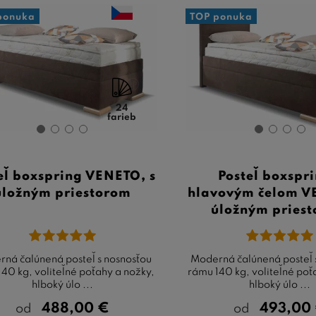
ponuka
TOP ponuka
24
farieb
eľ boxspring VENETO, s
Posteľ boxspri
úložným priestorom
hlavovým čelom V
úložným pries
ná čalúnená posteľ s nosnosťou
Moderná čalúnená posteľ 
40 kg, voliteľné poťahy a nožky,
rámu 140 kg, voliteľné poť
hlboký úlo ...
hlboký úlo ...
488,00
€
493,00
od
od