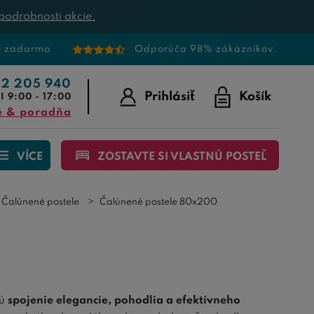
podrobnosti akcie.
v zadarmo
Odporúča 98% zákazníkov
22 205 940
Prihlásiť
Košík
I 9:00 - 17:00
e & poradňa
VÍCE
ZOSTAVTE SI VLASTNÚ POSTEĽ
Čalúnené postele
Čalúnené postele 80x200
jú
spojenie elegancie, pohodlia a efektívneho