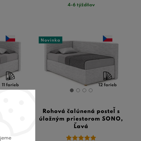
4-6 týždňov
Novinka
11 farieb
12 farieb
posteľ s
Rohová čalúnená posteľ s
om SONO,
úložným priestorom SONO,
Ľavá
ujeme