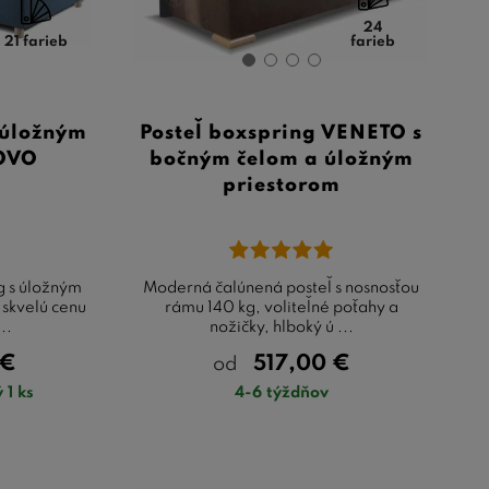
 vybrané materiály zaručujú, že vaša investícia vydrží
24
21 farieb
farieb
re každého, kto hľadá
kombináciu pohodlia, štýlu a
, ale tiež prináša do vašej spálne výrazný estetický
 úložným
Posteľ boxspring VENETO s
steticky príťažlivá, zatiaľ čo efektívne využíva
NOVO
bočným čelom a úložným
nou voľbou.
priestorom
g s úložným
Moderná čalúnená posteľ s nosnosťou
skvelú cenu
rámu 140 kg, voliteľné poťahy a
..
nožičky, hlboký ú ...
€
517,00
€
od
 1 ks
4-6 týždňov