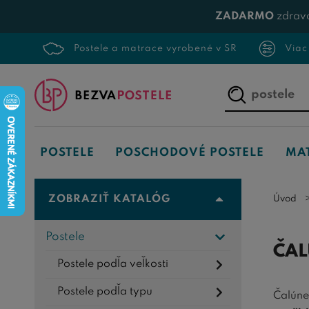
ZADARMO
zdrav
Postele a matrace vyrobené v SR
Viac
Napíšte,
čo
hľadáte...
POSTELE
POSCHODOVÉ POSTELE
MA
ZOBRAZIŤ KATALÓG
Úvod
Postele
ČAL
Postele podľa veľkosti
Postele podľa typu
Čalúne