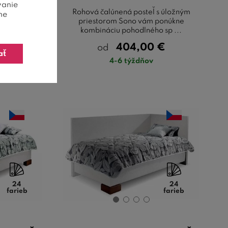
vanie
s úložným
Rohová čalúnená posteľ s úložným
ne
ponúkne
priestorom Sono vám ponúkne
 sp ...
kombináciu pohodlného sp ...
€
404,00
€
od
ať
4-6 týždňov
24
24
farieb
farieb