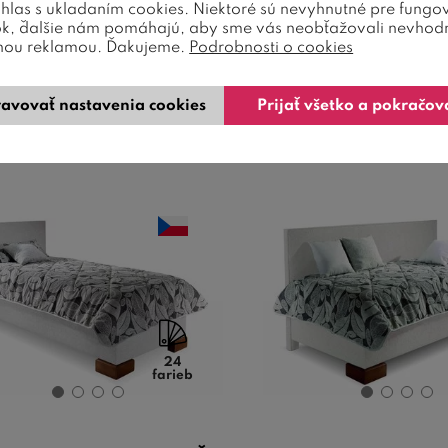
úhlas s ukladaním cookies. Niektoré sú nevyhnutné pre fungo
ná čalúnená posteľ s nosnosťou
Rohová čalúnená posteľ 
ok, ďalšie nám pomáhajú, aby sme vás neobťažovali nevhod
mu 140 kg, voliteľné poťahy a
priestorom Sono vám 
nou reklamou. Ďakujeme.
Podrobnosti o cookies
nožičky, hlboký ú ...
kombináciu pohodlného
545,00
€
404,00
od
od
avovať nastavenia cookies
Prijať všetko a pokračov
4-6 týždňov
4-6 týždňov
24
farieb