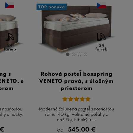
TOP ponuka
24
24
farieb
farieb
ng s
Rohová posteľ boxspring
ENETO, s
VENETO pravá, s úložným
torom
priestorom
s nosnosťou
Moderná čalúnená posteľ s nosnosťou
ahy a nožky,
rámu 140 kg, voliteľné poťahy a
nožičky, hlboký ú ...
€
545,00
€
od