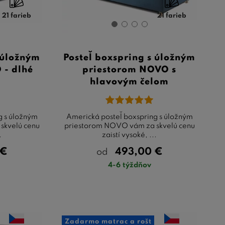
21 farieb
21 farieb
 úložným
Posteľ boxspring s úložným
 - dlhé
priestorom NOVO s
hlavovým čelom
g s úložným
Americká posteľ boxspring s úložným
skvelú cenu
priestorom NOVO vám za skvelú cenu
.
zaistí vysoké, ...
€
493,00
€
od
4-6 týždňov
Zadarmo matrac a rošt