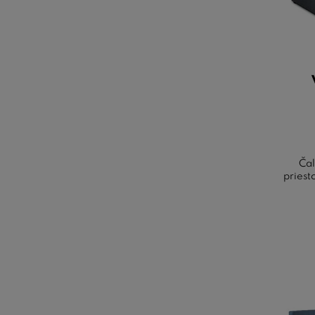
Čal
priest