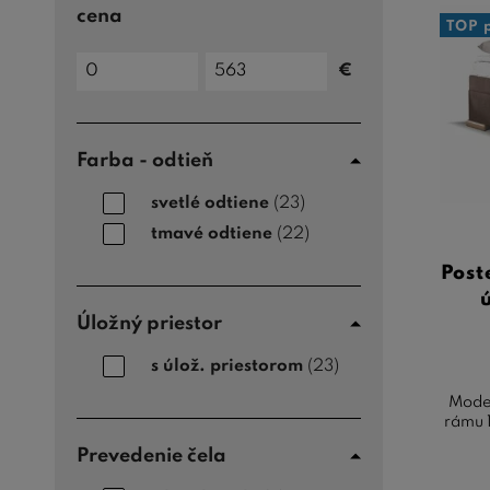
cena
TOP 
Cena
€
do
Cena
od
Farba - odtieň
svetlé odtiene
(23)
tmavé odtiene
(22)
Post
Úložný priestor
s úlož. priestorom
(23)
Moder
rámu 1
Prevedenie čela