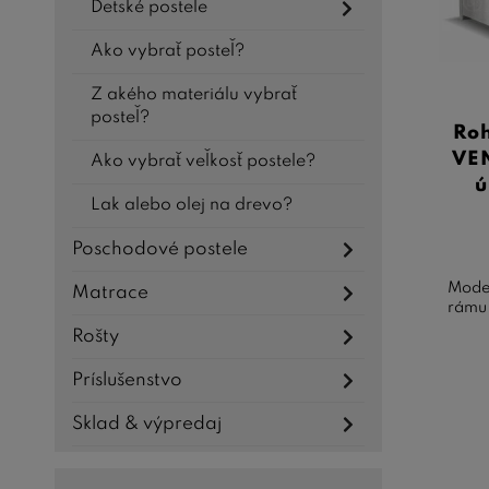
Detské postele
dôrazom
dlhé ro
Ako vybrať posteľ?
Na záv
Z akého materiálu vybrať
prakti
posteľ?
Roh
prvok. 
VEN
Ako vybrať veľkosť postele?
priest
ú
Lak alebo olej na drevo?
Poschodové postele
Moder
Matrace
rámu 
Rošty
Príslušenstvo
Sklad & výpredaj