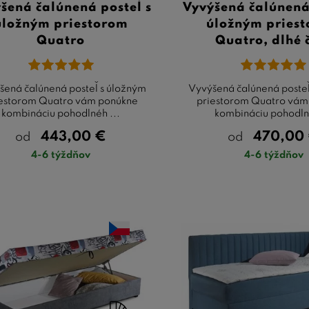
šená čalúnená posteľ s
Vyvýšená čalúnená 
úložným priestorom
úložným pries
Quatro
Quatro, dlhé 
šená čalúnená posteľ s úložným
Vyvýšená čalúnená posteľ
estorom Quatro vám ponúkne
priestorom Quatro vám
kombináciu pohodlnéh ...
kombináciu pohodlné
443,00
€
470,00
od
od
4-6 týždňov
4-6 týždňov