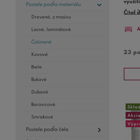
využit
Postele podľa materiálu
zárove
Čítať ď
Drevené, z masívu
Jedným
A
Lacné, laminátové
mäkký, 
na čít
Čalúnené
Dalším
23 p
Kovové
Vďaka 
dokona
Biele
Prakti
Bukové
estetic
Dubové
vaša p
Borovicové
Optima
Skla
efektí
Akci
Smrekové
alebo š
Výpr
Postele podľa čela
Okrem