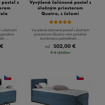
posteľ s
Vyvýšená čalúnená posteľ s
torom
úložným priestorom
čelo
Quatro, s čelami
 s úložným
Vyvýšená čalúnená posteľ s úložným
 ponúkne
priestorom Quatro vám ponúkne
h ...
kombináciu pohodlnéh ...
€
502,00
€
od
4-6 týždňov