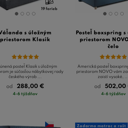
19 farieb
Váľanda s úložným
Posteľ boxspring s
priestorom Klasik
priestorom NOVO
čelo
únená posteľ Klasik s úložným
Americká posteľ boxsprin
orom je súčasťou nábytkovej rady
priestorom NOVO vám za 
českého výrob ...
zaistí vysoké, ..
288,00
€
502,00
od
od
4-6 týždňov
4-6 týždňov
Zadarmo matrac a rošt