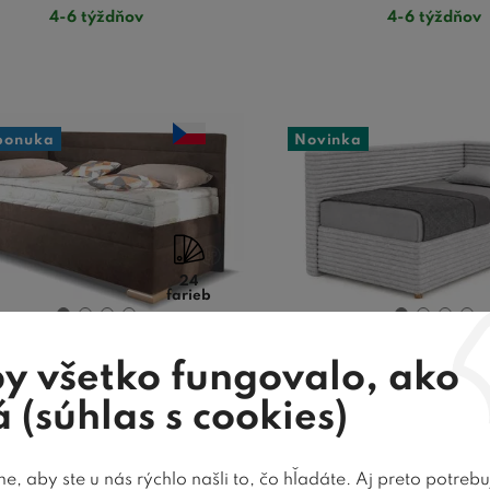
4-6 týždňov
4-6 týždňov
ponuka
Novinka
24
farieb
y všetko fungovalo, ako
ová posteľ boxspring
Rohová čalúnená 
 (súhlas s cookies)
NETO ľavá, s úložným
úložným priestor
priestorom
Pravá
, aby ste u nás rýchlo našli to, čo hľadáte. Aj preto potreb