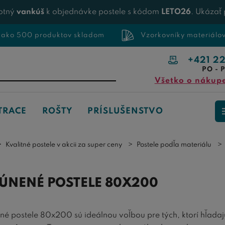
otný
vankúš
k objednávke postele s kódom
LETO26
. Ukázať
 ako 500 produktov skladom
Vzorkovníky materiálo
+421 2
PO - P
Všetko o nákup
TRACE
ROŠTY
PRÍSLUŠENSTVO
Kvalitné postele v akcii za super ceny
Postele podľa materiálu
ÚNENÉ POSTELE 80X200
né postele 80x200 sú ideálnou voľbou pre tých, ktorí hľada