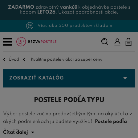
ZADARMO
zdravotný
vankúš
k objednávke postele s
kódom
LETO26
. Ukázať
podrobnosti akcie.
Viac ako 500 produktov skladom
Napíšte,
čo
hľadáte...
Úvod
Kvalitné postele v akcii za super ceny
ZOBRAZIŤ KATALÓG
POSTELE PODĽA TYPU
Výber postele začína predovšetkým tým, na aký účel a v
akých podmienkach ju budete využívať.
Postele podľa
typu
vám uľahčia orientáciu a ponúknu riešenie presne na
Čítať ďalej
mieru vašim potrebám. Ak hľadáte praktickosť, oceníte