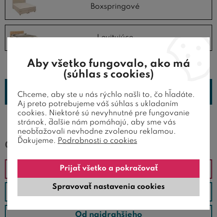
Boxspringové
Levitujúce
Aby všetko fungovalo, ako má
(súhlas s cookies)
SPRESNIŤ PARAMETRE
Chceme, aby ste u nás rýchlo našli to, čo hľadáte.
Aj preto potrebujeme váš súhlas s ukladaním
cookies. Niektoré sú nevyhnutné pre fungovanie
stránok, ďalšie nám pomáhajú, aby sme vás
neobťažovali nevhodne zvolenou reklamou.
Ďakujeme.
Podrobnosti o cookies
0 ponúkané produkty
Prijať všetko a pokračovať
Odporúčané
Spravovať nastavenia cookies
Od najlacnejšieho
Od najdrahšieho