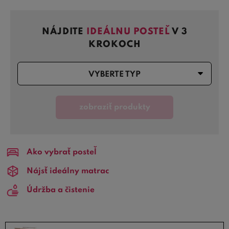
postele s úložným priestorom
, ktoré šetria miesto a
umožňujú pohodlne uložiť lôžkoviny. Pre páry je určená
NÁJDITE
IDEÁLNU POSTEĽ
V 3
široká ponuka
manželských postelí
v rôznych šírkach,
KROKOCH
zatiaľ čo jednotlivcom skvele poslúžia
jednolôžka
. V
ponuke nájdete aj
postele s roštom a matracom
, ktoré
VYBERTE TYP
tvoria kompletný set pripravený na okamžité použitie.
Špeciálnu kategóriu predstavujú
zvýšené a vysoké
postele
, ktoré uľahčujú vstávanie a sú obľúbené u
zobraziť produkty
seniorov. Do menších priestorov či detských izieb sa
hodia
rozkladacie alebo výklopné postele
, ktoré
kombinujú komfort s maximálnou úsporou miesta. Pre
milovníkov luxusu nechýbajú
boxspringové postele
s
Ako vybrať posteľ
dokonalým komfortom ani moderné
levitujúce postele
,
Nájsť ideálny matrac
ktoré pôsobia vzdušne a elegantne.
Údržba a čistenie