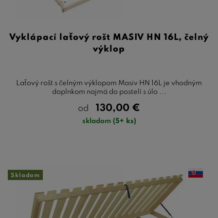
Vyklápací laťový rošt MASIV HN 16L, čelný
výklop
Laťový rošt s čelným výklopom Masiv HN 16L je vhodným
doplnkom najmä do postelí s úlo ...
130,00
€
od
skladom
(5+ ks)
Skladom