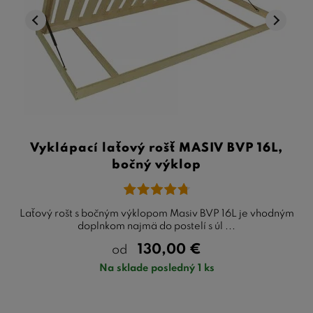
Vyklápací laťový rošť MASIV BVP 16L,
bočný výklop
Laťový rošt s bočným výklopom Masiv BVP 16L je vhodným
doplnkom najmä do postelí s úl ...
130,00
€
od
Na sklade posledný 1 ks