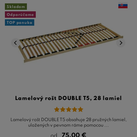
Skladom
Odporúčame
TOP ponuka
Lamelový rošt DOUBLE T5, 28 lamiel
Lamelový rošt DOUBLE T5 obsahuje 28 pružných lamiel,
uložených v pevnom ráme pomocou ...
75,00
€
od