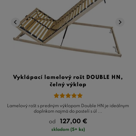
Vyklápací lamelový rošt DOUBLE HN,
čelný výklop
Lamelový rošt s predným výklopom Double HN je ideálnym
doplnkom najmä do postelí s úl ...
127,00
€
od
skladom
(5+ ks)