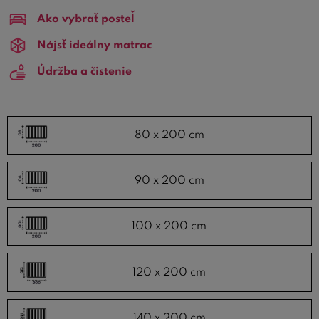
skladové postelové rošty, táto ponuka je určená práve
Ako vybrať posteľ
pre vás.
Nájsť ideálny matrac
Medzi najobľúbenejšie patria
lamelové rošty skladom
a
Údržba a čistenie
polohovacie rošty skladom
. Najpredávanejšími
rozmermi sú potom
rošty 90x200 skladom
a
rošty
80x200 skladom
. Skvelá kvalita a
plná záruka
sú
garanciami všetkých skladových postelových roštov na
80 x 200 cm
Bezvapostele.sk
.
90 x 200 cm
100 x 200 cm
120 x 200 cm
140 x 200 cm