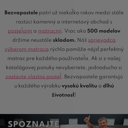
Bezvapostele
patrí už niekoľko rokov medzi stále
rastúci kamenný a internetový obchod s
posteľami
a
matracmi
. Viac ako
500 modelov
držíme neustále
skladom.
Náš
sprievodca
výberom matraca
rýchlo pomôže nájsť perfektný
matrac pre každého používateľa. Ak si z našej
katalógovej ponuky nevyberiete, jednoducho si
zostavte vlastnú posteľ
. Bezvapostele garantujú
u každého výrobku
vysokú kvalitu
a
dlhú
životnosť
!