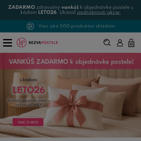
ZADARMO
zdravotný
vankúš
k objednávke postele s
kódom
LETO26
. Ukázať
podrobnosti akcie.
Viac ako 500 produktov skladom
Napíšte,
KVALITNÉ POSTELE A MATRACE
čo
hľadáte...