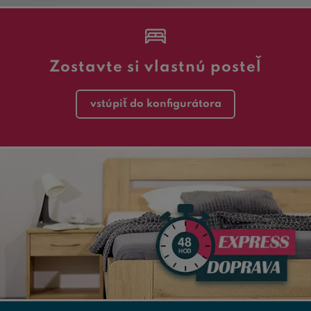
Zostavte si vlastnú posteľ
vstúpiť do konfigurátora