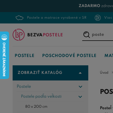
ZADARMO
zdrav
Postele a matrace vyrobené v SR
Viac
Napíšte,
čo
hľadáte...
POSTELE
POSCHODOVÉ POSTELE
MA
ZOBRAZIŤ KATALÓG
Úvod
Postele
POS
Postele podľa veľkosti
80 x 200 cm
Posteľ