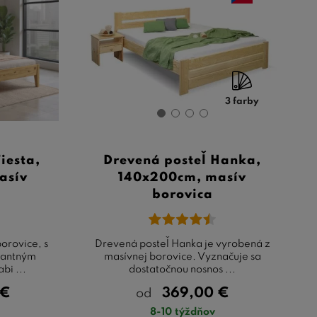
3 farby
iesta,
Drevená posteľ Hanka,
asív
140x200cm, masív
borovica
borovice, s
Drevená posteľ Hanka je vyrobená z
gantným
masívnej borovice. Vyznačuje sa
bi ...
dostatočnou nosnos ...
€
369,00
€
od
8-10 týždňov