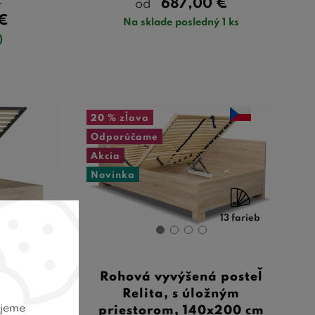
€
687,00
€
od
€
Na sklade posledný 1 ks
)
20 %
zľava
Odporúčame
Akcia
Novinka
13 farieb
žko s
Rohová vyvýšená posteľ
orom a
Relita, s úložným
ujeme
40x200,
priestorom, 140x200 cm