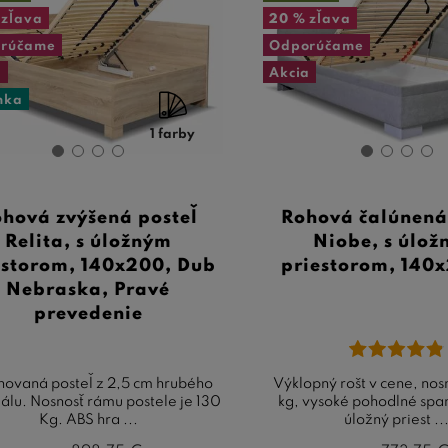
zľava
20 %
zľava
rúčame
Odporúčame
a
Akcia
nka
1 farby
hová zvýšená posteľ
Rohová čalúnená
Relita, s úložným
Niobe, s úlo
estorom, 140x200, Dub
priestorom, 140
Nebraska, Pravé
prevedenie
novaná posteľ z 2,5 cm hrubého
Výklopný rošt v cene, nos
álu. Nosnosť rámu postele je 130
kg, vysoké pohodlné span
Kg. ABS hra ...
úložný priest ..