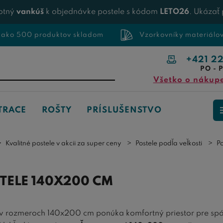
otný
vankúš
k objednávke postele s kódom
LETO26
. Ukázať
 ako 500 produktov skladom
Vzorkovníky materiálo
+421 2
PO - P
Všetko o nákup
TRACE
ROŠTY
PRÍSLUŠENSTVO
Kvalitné postele v akcii za super ceny
Postele podľa veľkosti
P
TELE 140X200 CM
v rozmeroch 140x200 cm ponúka komfortný priestor pre spán