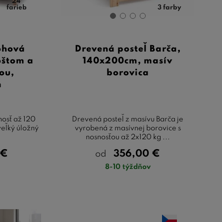
24
farieb
3 farby
ohová
Drevená posteľ Barča,
oštom a
140x200cm, masív
ou,
borovica
m
nosť až 120
Drevená posteľ z masívu Barča je
veľký úložný
vyrobená z masívnej borovice s
nosnosťou až 2x120 kg ...
€
356,00
€
od
8-10 týždňov