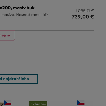
0x200, masív buk
1 055,71
€
 masívu. Nosnosť rámu 160
739,00
€
nejšie
d najdrahšieho
Skladom