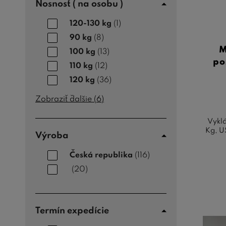
Nosnosť ( na osobu )
120-130 kg
(1)
90 kg
(8)
M
100 kg
(13)
po
110 kg
(12)
120 kg
(36)
Zobraziť ďalšie (
6
)
Vyklá
Kg, U
Výroba
Česká republika
(116)
(20)
Termín expedície