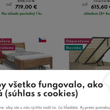
898,75
€
773,75
od
od
719,00
€
615,60
Na sklade posledný 1 ks
skladom
(5+ ks
zľava
Odporúčame
rúčame
Novinka
a
15 farieb
y všetko fungovalo, ako
 (súhlas s cookies)
evená posteľ z masívu
Posteľ jednolô
ONCEPTA, 140x200,
úložným priest
, aby ste u nás rýchlo našli to, čo hľadáte. Aj preto potreb
masív buk
roštom TETRIS 1