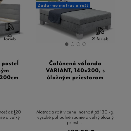
Zadarmo matrac a rošt
25
farieb
21 farieb
 posteľ
Čalúnená váľanda
žným
VARIANT, 140x200, s
x200cm
úložným priestorom
nosť až 120
Matrac a rošt v cene, nosnosť až 130 kg,
ie a veľký
vysoké pohodlné spanie a veľký úložný
.
priest ...