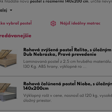
Ak hľadáte novú
posteľ s rozmermi 140x200 cm
, určite nev
00
nájdete využitie tak v spálni, ako aj v
detskej izbe
alebo v
alej
te posteľ 140x200, nezabudnite na vhodný matrac, ktorý si u
ko vybrať posteľ
Nájsť ideálny matrac
redávanejšie
Rohová zvýšená posteľ Relita, s úložný
Dub Nebraska, Pravé prevedenie
Laminovaná posteľ z 2,5 cm hrubého materiálu.
130 Kg. ABS hrany, výklopné ro ...
Rohová čalúnená posteľ Niobe, s úložný
140x200cm
Výklopný rošt v cene, nosnosť až 120 kg, vysok
úložný priestor.