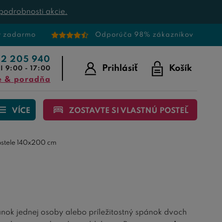
podrobnosti akcie.
v zadarmo
Odporúča 98% zákazníkov
22 205 940
Prihlásiť
Košík
I 9:00 - 17:00
e & poradňa
VÍCE
ZOSTAVTE SI VLASTNÚ POSTEĽ
ostele 140x200 cm
ok jednej osoby alebo príležitostný spánok dvoch