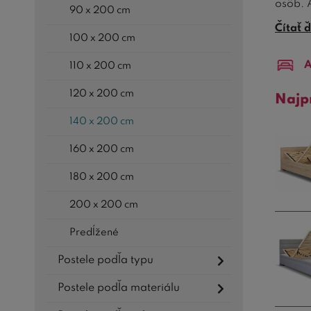
osôb. 
90 x 200 cm
140x2
Čítať ď
100 x 200 cm
kupuje
A
110 x 200 cm
120 x 200 cm
Najp
140 x 200 cm
160 x 200 cm
180 x 200 cm
200 x 200 cm
Predĺžené
Postele podľa typu
Postele podľa materiálu