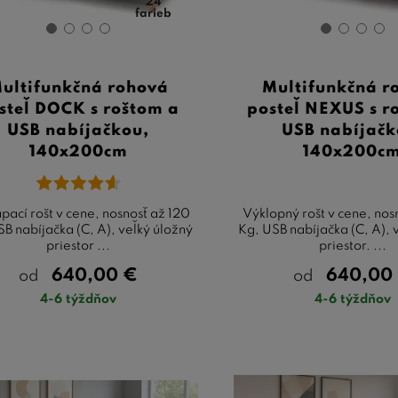
24
farieb
ultifunkčná rohová
Multifunkčná r
steľ DOCK s roštom a
posteľ NEXUS s r
USB nabíjačkou,
USB nabíjačk
140x200cm
140x200c
pací rošt v cene, nosnosť až 120
Výklopný rošt v cene, nos
SB nabíjačka (C, A), veľký úložný
Kg, USB nabíjačka (C, A), 
priestor ...
priestor. ...
640,00
€
640,00
od
od
4-6 týždňov
4-6 týždňov