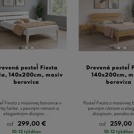
revená posteľ Fiesta
Drevená posteľ F
la, 140x200cm, masív
140x200cm, m
borovica
borovica
eľ Fiesta z masívnej borovice v
Posteľ Fiesta z masívnej 
elej farbe, s pevným rámom a
pevným rámom a ele
elegantným dizajno ...
dizajnom, ponúka sta
299,00
€
259,00
od
od
10-12 týždňov
10-12 týždňov