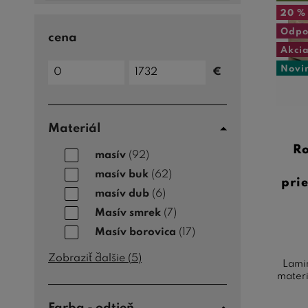
20 %
Odpo
cena
Akci
Cena
Novi
€
do
Cena
od
Materiál
Ro
masív
(92)
masív buk
(62)
pri
masív dub
(6)
Masív smrek
(7)
Masív borovica
(17)
Zobraziť ďalšie (
5
)
Lami
materi