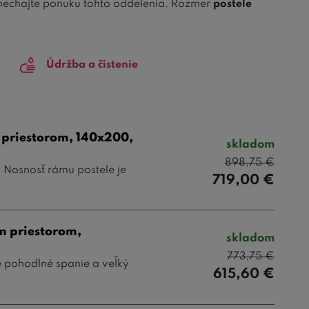
ynechajte ponuku tohto oddelenia. Rozmer
postele
 ktorejkoľvek inej miestnosti bytu alebo domu. Ak
rčite vyberiete v ponuke na
Bezvapostele.sk.
Údržba a čistenie
m priestorom, 140x200,
skladom
898,75
€
 Nosnosť rámu postele je
719,00
€
m priestorom,
skladom
773,75
€
é pohodlné spanie a veľký
615,60
€