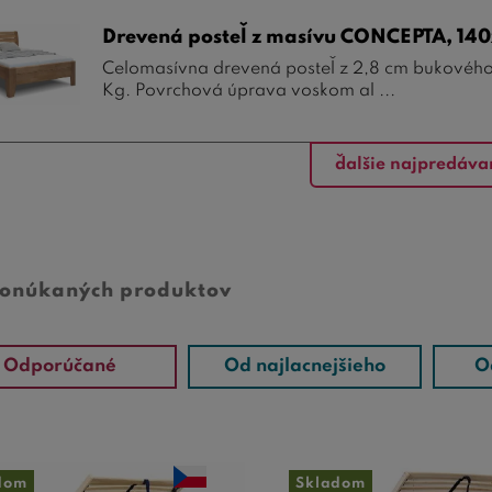
Drevená posteľ z masívu CONCEPTA, 14
Celomasívna drevená posteľ z 2,8 cm bukového
Kg. Povrchová úprava voskom al ...
ďalšie najpredáva
ponúkaných produktov
Odporúčané
Od najlacnejšieho
O
dom
Skladom