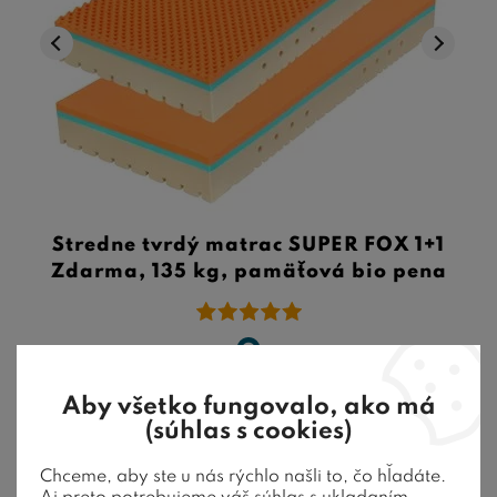
Stredne tvrdý matrac SUPER FOX 1+1
Zdarma, 135 kg, pamäťová bio pena
Aby všetko fungovalo, ako má
Sendvičový matrac Super FOX s pamäťovou penou a
(súhlas s cookies)
kvalitným poťahom Wellness s termoreg ...
Chceme, aby ste u nás rýchlo našli to, čo hľadáte.
559,00
€
od