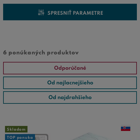
SPRESNIŤ PARAMETRE
Cena od
Cena do
6 ponúkaných produktov
Odporúčané
Od najlacnejšieho
Od najdrahšieho
Skladom
TOP ponuka