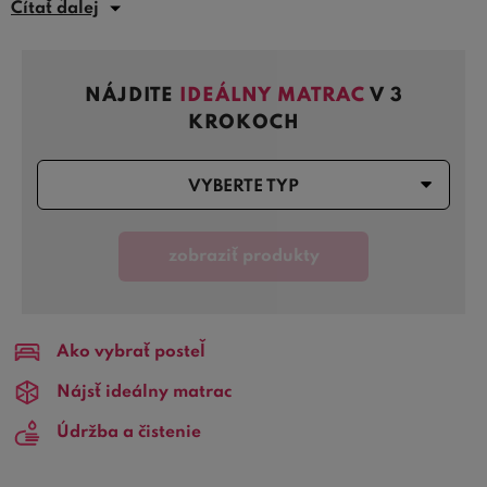
Čítať ďalej
ktoré by mohli negatívne pôsobiť na zdravie každého
človeka.
NÁJDITE
IDEÁLNY MATRAC
V 3
Matrace so strieborným poťahom
možno považovať za
KROKOCH
najúčinnejšie matrace v boji proti
mikrobiálnym
organizmom
, ktoré spôsobujú alergie alebo astmu.
Poťah
matrace so striebrom
je veľmi príjemný na dotyk a
VYBERTE TYP
možno ho bežne prať v každej práčke. Ak hľadáte
kvalitnú antialergickú matracu, vyberte si niektorú zo
zobraziť produkty
skvelých matracov so strieborným vláknom na
Bezvapostele.sk.
TIP:
V našej poradni sa môžete dočítať o tom
ako vybrať
Ako vybrať posteľ
matrac
, alebo využiť nášho
průvodcu výberom matraca
.
Ďalej potom informácie o
údržbe a čistení matracov.
Nájsť ideálny matrac
Väčšinu matracov sami
podrobne otestujeme
a
Údržba a čistenie
zhodnotíme ich tuhosť
. Náš magazín zasa prináša
zaujímavý článok
ako sa vyrábajú matrace
.