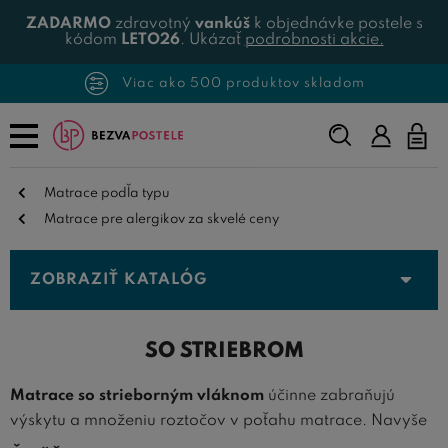
ZADARMO
zdravotný
vankúš
k objednávke postele s
kódom
LETO26
. Ukázať
podrobnosti akcie.
Viac ako 500 produktov skladom
Napíšte,
čo
hľadáte...
Matrace podľa typu
Matrace pre alergikov za skvelé ceny
ZOBRAZIŤ KATALÓG
SO STRIEBROM
Matrace so strieborným vláknom
účinne zabraňujú
výskytu a množeniu roztočov v poťahu matrace. Navyše
eliminujú vznik prachu a zabraňujú množeniu mikroplišní,