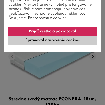
Aj preto potrebujeme váš súhlas s ukladaním
20-30 dní
cookies. Niektoré sú nevyhnutné pre fungovanie
stránok, ďalšie nám pomáhajú, aby sme vás
neobťažovali nevhodne zvolenou reklamou.
Ďakujeme.
Podrobnosti o cookies
Akcia
Prijať všetko a pokračovať
Spravovať nastavenia cookies
Stredne tvrdý matrac ECONERA ,18cm,
120kg