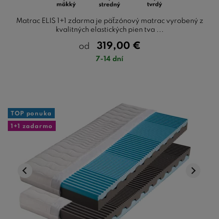
Matrac ELIS 1+1 zdarma je päťzónový matrac vyrobený z
kvalitných elastických pien tva ...
319,00
€
od
7-14 dní
TOP ponuka
1+1 zadarmo