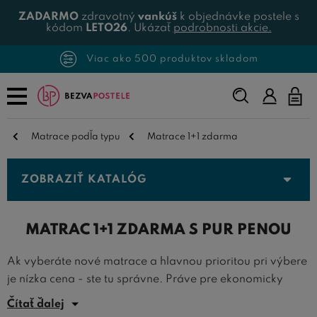
ZADARMO
zdravotný
vankúš
k objednávke postele s
kódom
LETO26
. Ukázať
podrobnosti akcie.
Viac ako 500 produktov skladom
Napíšte,
čo
hľadáte...
Matrace podľa typu
Matrace 1+1 zdarma
ZOBRAZIŤ KATALÓG
MATRAC 1+1 ZDARMA S PUR PENOU
Ak vyberáte nové matrace a hlavnou prioritou pri výbere
je nízka cena - ste tu správne. Práve pre ekonomicky
zmýšľajúce osoby je pripravená ponuka
matrací 1+1
Čítať ďalej
zdarma s klasickou penou
.