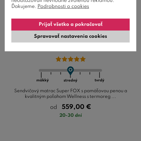
neobťažovali nevhodne zvolenou reklamou.
Ďakujeme.
Podrobnosti o cookies
Prijať všetko a pokračovať
Spravovať nastavenia cookies
Stredne tvrdý matrac SUPER FOX 1+1
Zdarma, 135 kg, pamäťová bio pena
Sendvičový matrac Super FOX s pamäťovou penou a
kvalitným poťahom Wellness s termoreg ...
559,00
€
od
20-30 dní