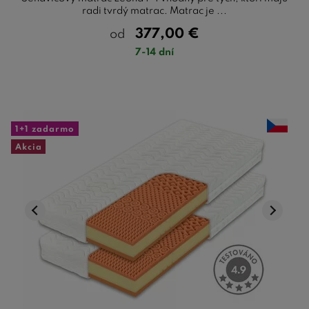
radi tvrdý matrac. Matrac je ...
377,00
€
od
7-14 dní
1+1 zadarmo
Akcia