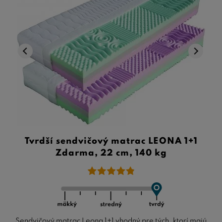
Tvrdší sendvičový matrac LEONA 1+1
Zdarma, 22 cm, 140 kg
Sendvičový matrac Leona 1+1 vhodný pre tých, ktorí majú