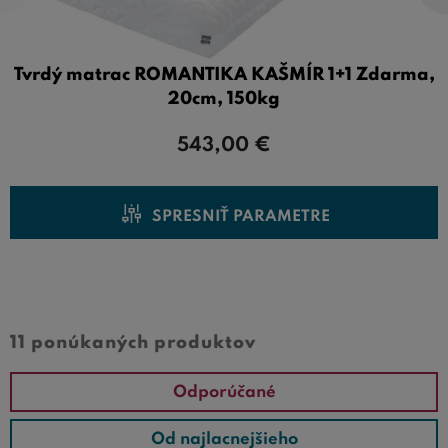
Tvrdý matrac ROMANTIKA KAŠMÍR 1+1 Zdarma,
20cm, 150kg
543,00
€
SPRESNIŤ PARAMETRE
Cena od
Cena do
11 ponúkaných produktov
Odporúčané
Od najlacnejšieho