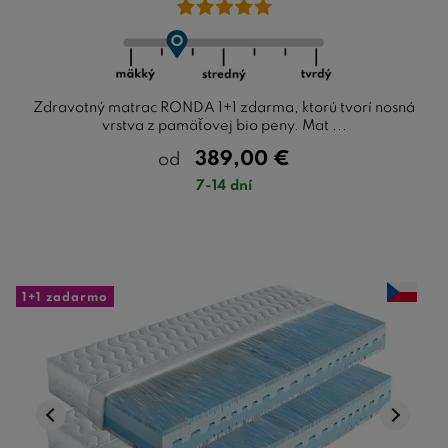
Zdravotný matrac RONDA 1+1 zdarma, ktorú tvorí nosná
vrstva z pamäťovej bio peny. Mat ...
389,00
€
od
7-14 dní
1+1 zadarmo