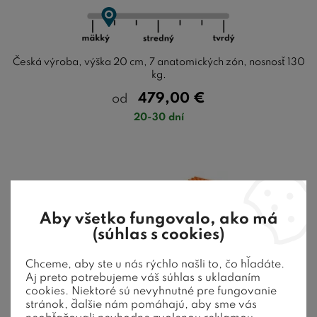
Česká výroba, výška 20 cm, 7 anatomických zón, nosnosť 130
kg.
479,00
€
od
20-30 dní
Aby všetko fungovalo, ako má
(súhlas s cookies)
Chceme, aby ste u nás rýchlo našli to, čo hľadáte.
Aj preto potrebujeme váš súhlas s ukladaním
cookies. Niektoré sú nevyhnutné pre fungovanie
stránok, ďalšie nám pomáhajú, aby sme vás