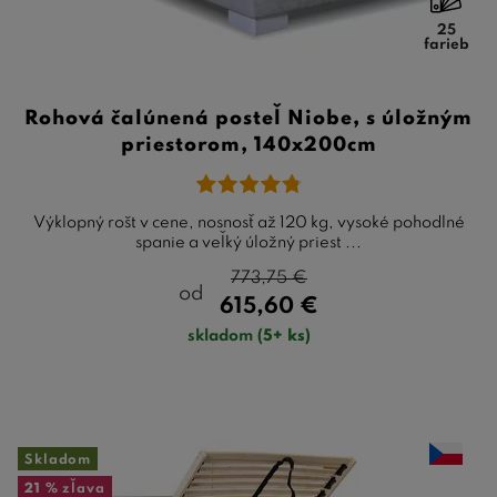
25
farieb
Rohová čalúnená posteľ Niobe, s úložným
priestorom, 140x200cm
Výklopný rošt v cene, nosnosť až 120 kg, vysoké pohodlné
spanie a veľký úložný priest ...
773,75
€
od
615,60
€
skladom
(5+ ks)
Skladom
21 %
zľava