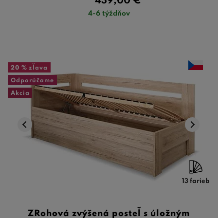
439,00
€
4-6 týždňov
20 %
zľava
Odporúčame
Akcia
13 farieb
ZRohová zvýšená posteľ s úložným