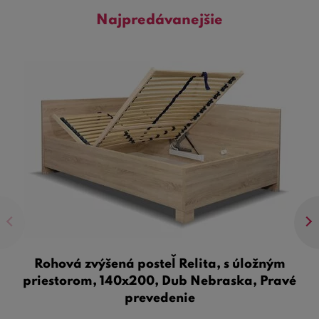
to, či preferujete moderný alebo tradičný dizajn, u nás
Najpredávanejšie
nájdete posteľ, ktorá splní vaše očakávania.
Ďalším dôležitým aspektom je
kvalita a trvanlivosť
. Naše
jednolôžkové postele s úložným priestorom
sú
vyrobené z pevných materiálov, ktoré zaručujú dlhú
životnosť a odolnosť voči každodennému používaniu.
Pevný rám postele poskytuje stabilnú oporu a matrac
zaisťuje maximálne pohodlie.
Nezabudnite tiež na
jednoduchú montáž a údržbu
. Tieto
postele sú navrhnuté tak, aby ich zostavenie bolo čo
najjednoduchšie a údržba minimálna, čo je ideálne pre
každého, kto si váži pohodlie a praktickosť.
Shrnutie: Naše
jednolôžkové postele s úložným
Rohová zvýšená posteľ Relita, s úložným
priestorom
sú perfektnou voľbou pre každého, kto hľadá
priestorom, 140x200, Dub Nebraska, Pravé
kombináciu pohodlia, štýlu a praktickosti. S ich pomocou
prevedenie
môžete efektívne využiť priestor vo vašej spálni a zároveň