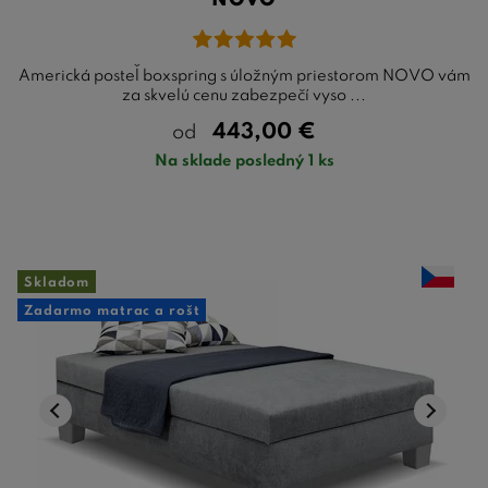
NOVO
Americká posteľ boxspring s úložným priestorom NOVO vám
za skvelú cenu zabezpečí vyso ...
443,00
€
od
Na sklade posledný 1 ks
Skladom
Zadarmo matrac a rošt