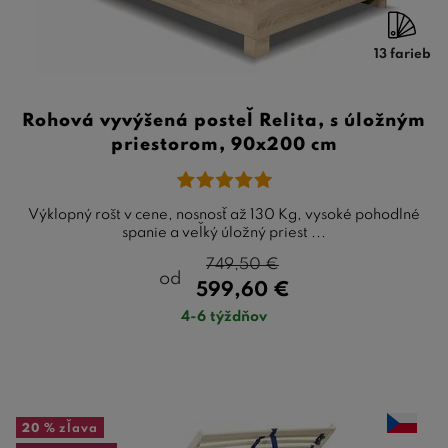
13 farieb
Rohová vyvýšená posteľ Relita, s úložným
priestorom, 90x200 cm
Výklopný rošt v cene, nosnosť až 130 Kg, vysoké pohodlné
spanie a veľký úložný priest ...
749,50
€
od
599,60
€
4-6 týždňov
20 %
zľava