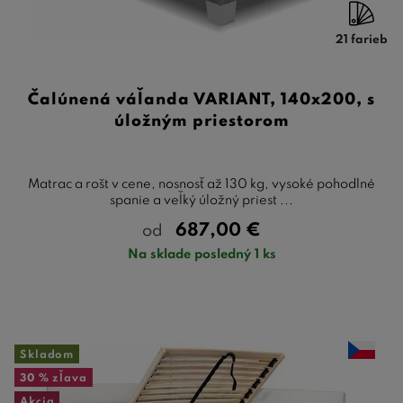
21 farieb
Čalúnená váľanda VARIANT, 140x200, s
úložným priestorom
Matrac a rošt v cene, nosnosť až 130 kg, vysoké pohodlné
spanie a veľký úložný priest ...
687,00
€
od
Na sklade posledný 1 ks
Skladom
30 %
zľava
Akcia