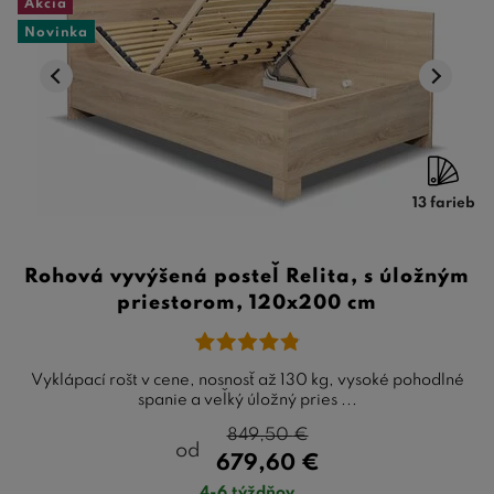
Akcia
Novinka
13 farieb
Rohová vyvýšená posteľ Relita, s úložným
priestorom, 120x200 cm
Vyklápací rošt v cene, nosnosť až 130 kg, vysoké pohodlné
spanie a veľký úložný pries ...
849,50
€
od
679,60
€
4-6 týždňov