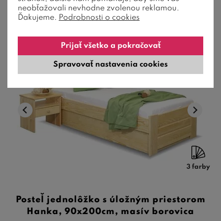
neobťažovali nevhodne zvolenou reklamou.
Ďakujeme.
Podrobnosti o cookies
Prijať všetko a pokračovať
Odporúčame
Spravovať nastavenia cookies
3 farby
Posteľ jednolôžko s úložným priestorom
Hanka, 90x200cm, masív borovica