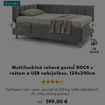
Novinka
24
farieb
Multifunkčná rohová posteľ DOCK s
roštom a USB nabíjačkou, 120x200cm
Vyklápací rošt v cene, nosnosť až 120 Kg, USB nabíjačka (C,
A), veľký úložný priestor ...
599,00
€
od