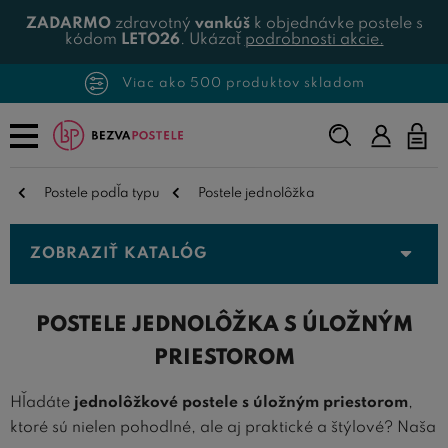
ZADARMO
zdravotný
vankúš
k objednávke postele s
kódom
LETO26
. Ukázať
podrobnosti akcie.
Viac ako 500 produktov skladom
Napíšte,
čo
hľadáte...
Postele podľa typu
Postele jednolôžka
ZOBRAZIŤ KATALÓG
POSTELE JEDNOLÔŽKA S ÚLOŽNÝM
PRIESTOROM
Hľadáte
jednolôžkové postele s úložným priestorom
,
ktoré sú nielen pohodlné, ale aj praktické a štýlové? Naša