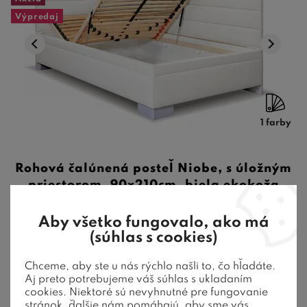
Výpredaj
1 farby
Rohová čalúnená posteľ Niobe, s úložným
priestorom, 90x210cm, biela ekokoža
Aby všetko fungovalo, ako má
Výklopný rošt v cene, nosnosť až 120 kg, vysoké pohodlné
(súhlas s cookies)
spanie a priestranný úložný ...
Chceme, aby ste u nás rýchlo našli to, čo hľadáte.
637,50
€
od
Aj preto potrebujeme váš súhlas s ukladaním
446,25
€
cookies. Niektoré sú nevyhnutné pre fungovanie
Na sklade posledné 2 ks
stránok, ďalšie nám pomáhajú, aby sme vás