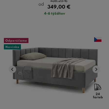
436,25
€
od
349,00
€
4-6 týždňov
Odporúčame
Novinka
24
farieb