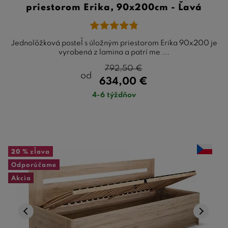
priestorom Erika, 90x200cm - Ľavá
Jednolôžková posteľ s úložným priestorom Erika 90x200 je
vyrobená z lamina a patrí me ...
792,50
€
od
634,00
€
4-6 týždňov
20 %
zľava
Odporúčame
Akcia