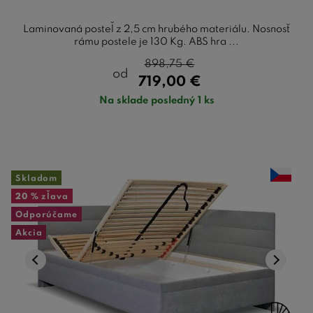
Laminovaná posteľ z 2,5 cm hrubého materiálu. Nosnosť
rámu postele je 130 Kg. ABS hra ...
898,75
€
od
719,00
€
Na sklade posledný 1 ks
Skladom
20 %
zľava
Odporúčame
Akcia