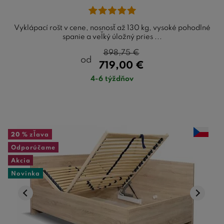
Vyklápací rošt v cene, nosnosť až 130 kg, vysoké pohodlné
spanie a veľký úložný pries ...
898,75
€
od
719,00
€
4-6 týždňov
20 %
zľava
Odporúčame
Akcia
Novinka