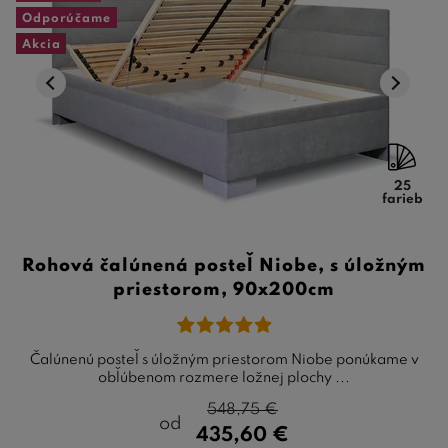
Odporúčame
Akcia
25
farieb
Rohová čalúnená posteľ Niobe, s úložným
priestorom, 90x200cm
Čalúnenú posteľ s úložným priestorom Niobe ponúkame v
obľúbenom rozmere ložnej plochy ...
548,75
€
od
435,60
€