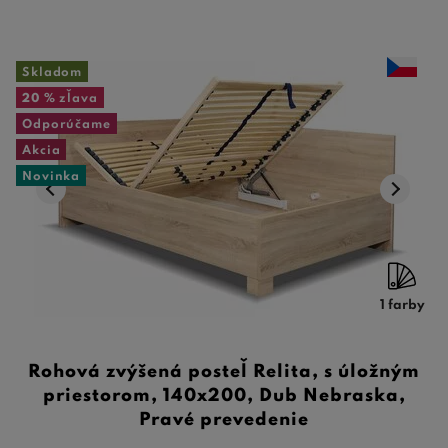
Skladom
20 %
zľava
Odporúčame
Akcia
Novinka
1 farby
Rohová zvýšená posteľ Relita, s úložným
priestorom, 140x200, Dub Nebraska,
Pravé prevedenie