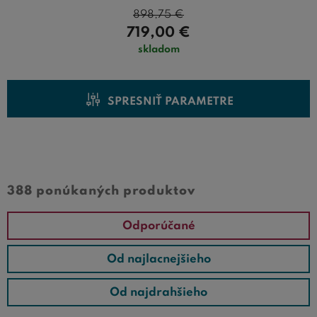
si užívať pohodlný a kvalitný spánok. Nechajte sa
898,75
€
inšpirovať našou ponukou a vyberte si posteľ, ktorá
719,00
€
dokonale doplní váš domov.
skladom
SPRESNIŤ PARAMETRE
Cena od
Cena do
388 ponúkaných produktov
Odporúčané
Od najlacnejšieho
Od najdrahšieho