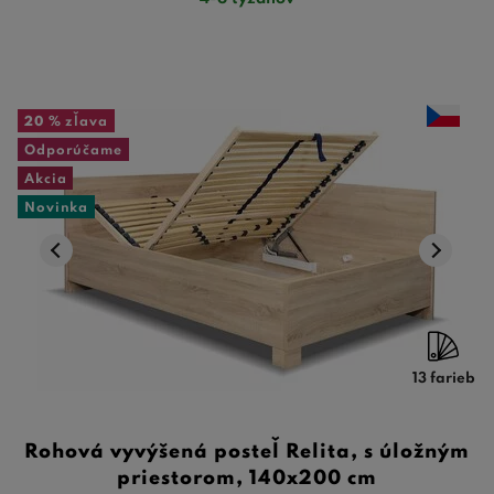
20 %
zľava
Odporúčame
Akcia
Novinka
13 farieb
Rohová vyvýšená posteľ Relita, s úložným
priestorom, 140x200 cm