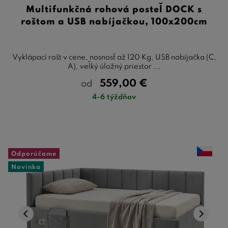
Multifunkčná rohová posteľ DOCK s
roštom a USB nabíjačkou, 100x200cm
Vyklápací rošt v cene, nosnosť až 120 Kg, USB nabíjačka (C,
A), veľký úložný priestor ...
559,00
€
od
4-6 týždňov
Odporúčame
Novinka