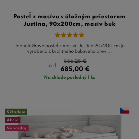
Posteľ z masívu s úložným priestorom
Justina, 90x200cm, masív buk
Jednolôžková posteľ z masívu Justina 90x200 cm je
vyrobená z kvalitného bukového drev ...
856,25
€
od
685,00
€
Na sklade posledný 1 ks
Skladom
Akcia
Výpredaj