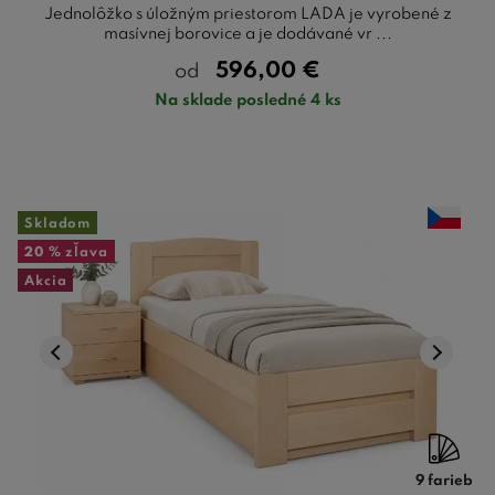
Jednolôžko s úložným priestorom LADA je vyrobené z
masívnej borovice a je dodávané vr ...
596,00
€
od
Na sklade posledné 4 ks
Skladom
20 %
zľava
Akcia
9 farieb