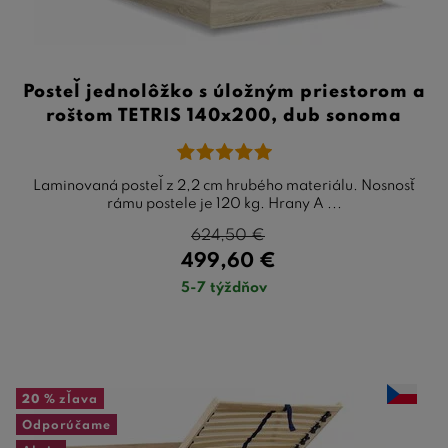
Posteľ jednolôžko s úložným priestorom a
roštom TETRIS 140x200, dub sonoma
Laminovaná posteľ z 2,2 cm hrubého materiálu. Nosnosť
rámu postele je 120 kg. Hrany A ...
624,50
€
499,60
€
5-7 týždňov
20 %
zľava
Odporúčame