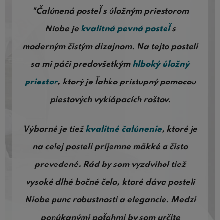
"Čalúnená posteľ s úložným priestorom
Niobe je
kvalitná pevná posteľ
s
moderným čistým dizajnom. Na tejto posteli
sa mi páči predovšetkým
hlboký úložný
priestor
, ktorý je ľahko prístupný pomocou
piestových vyklápacích roštov.
Výborné je tiež
kvalitné čalúnenie
, ktoré je
na celej posteli príjemne mäkké a čisto
prevedené. Rád by som vyzdvihol tiež
vysoké dlhé bočné čelo, ktoré dáva posteli
Niobe punc robustnosti a elegancie. Medzi
ponúkanými poťahmi by som určite