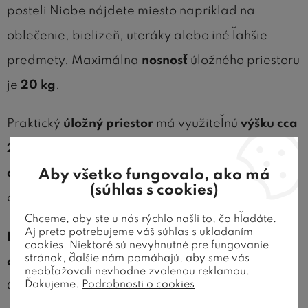
posteli Niobe nájdete miesto napríklad na
oblečenie, bielizeň, uteráky alebo iné ľahšie
predmety. Maximálna
nosnosť
úložného priestoru
je
20 kg
.
Praktický
úložný priestor
má využiteľnú
výšku cca
23 cm
.
Dno
úložného priestoru tvorí
biela MDF
doska
s dvoma
odvetrávacími otvormi
pre lepšiu
Aby všetko fungovalo, ako má
(súhlas s cookies)
cirkuláciu vzduchu.
Chceme, aby ste u nás rýchlo našli to, čo hľadáte.
Aj preto potrebujeme váš súhlas s ukladaním
Prístup
do úložného priestoru je riešený
čelne
cookies. Niektoré sú nevyhnutné pre fungovanie
stránok, ďalšie nám pomáhajú, aby sme vás
alebo bočne výklopným lamelovým roštom
.
neobťažovali nevhodne zvolenou reklamou.
Ďakujeme.
Podrobnosti o cookies
Čelný rošt disponuje aj niekoľkými stupňami