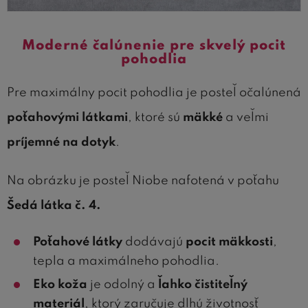
Moderné čalúnenie pre skvelý pocit
pohodlia
Pre maximálny pocit pohodlia je posteľ očalúnená
poťahovými látkami
, ktoré sú
mäkké
a veľmi
príjemné na dotyk
.
Na obrázku je posteľ Niobe nafotená v poťahu
Šedá látka č. 4.
Poťahové látky
dodávajú
pocit mäkkosti
,
tepla a maximálneho pohodlia.
Eko koža
je odolný a
ľahko čistiteľný
materiál
, ktorý zaručuje dlhú životnosť