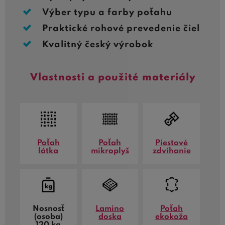
Výber typu a farby poťahu
Praktické rohové prevedenie čiel
Kvalitný český výrobok
Vlastnosti a použité materiály
Poťah
Poťah
Piestové
látka
mikroplyš
zdvíhanie
Nosnosť
Lamino
Poťah
(osoba)
doska
ekokoža
120 kg