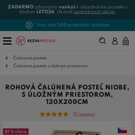
ZADARMO
zdravotný
vankúš
k objednávke postele s
kódom
LETO26
. Ukázať
podrobnosti akcie.
Viac ako 500 produktov skladom
Napíšte,
čo
hľadáte...
Čalúnené postele
Čalúnené postele s úložným priestorom
ROHOVÁ ČALÚNENÁ POSTEĽ NIOBE,
S ÚLOŽNÝM PRIESTOROM,
120X200CM
91 recenzií
21 %
zľava