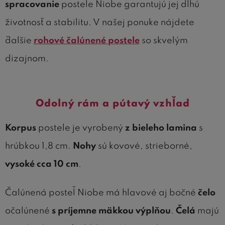
spracovanie
postele Niobe garantujú jej dlhú
životnosť a stabilitu. V našej ponuke nájdete
ďalšie
rohové čalúnené postele
so skvelým
dizajnom.
Odolný rám a pútavý vzhľad
Korpus
postele je vyrobený
z bieleho lamina
s
hrúbkou 1,8 cm.
Nohy
sú kovové, strieborné,
vysoké cca 10 cm
.
Čalúnená posteľ Niobe má hlavové aj bočné
čelo
očalúnené
s príjemne mäkkou výplňou
.
Čelá
majú