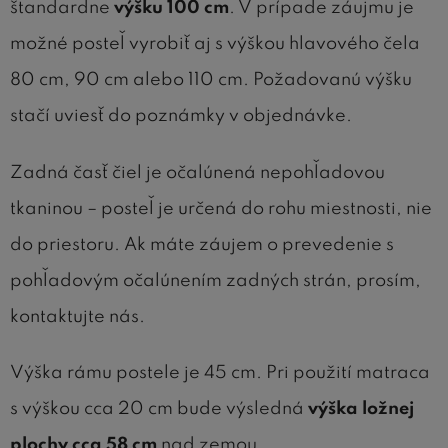
štandardne
výšku 100 cm
. V prípade záujmu je
možné posteľ vyrobiť aj s výškou hlavového čela
80 cm, 90 cm alebo 110 cm. Požadovanú výšku
stačí uviesť do poznámky v objednávke.
Zadná časť čiel je očalúnená nepohľadovou
tkaninou – posteľ je určená do rohu miestnosti, nie
do priestoru. Ak máte záujem o prevedenie s
pohľadovým očalúnením zadných strán, prosím,
kontaktujte nás.
Výška rámu postele je 45 cm. Pri použití matraca
s výškou cca 20 cm bude výsledná
výška ložnej
plochy cca 58 cm
nad zemou.