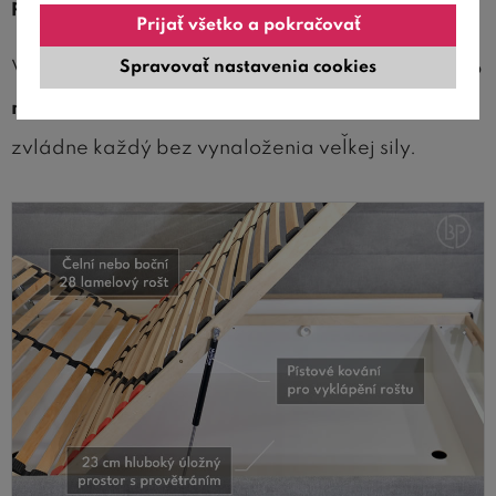
polohovania hlavy
.
Prijať všetko a pokračovať
Vyklápanie je zabezpečené pomocou
piestového
Spravovať nastavenia cookies
mechanizmu
, takže zdvíhanie a zatváranie roštu
zvládne každý bez vynaloženia veľkej sily.