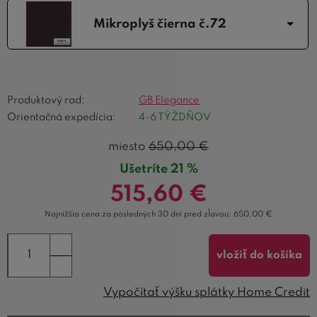
Mikroplyš čierna č.72
Produktový rad:
GB Elegance
Orientačná expedícia:
4-6 TÝŽDŇOV
miesto
650,00
€
Ušetríte 21 %
515,60
€
Najnižšia cena za posledných 30 dní pred zľavou:
650,00
€
vložiť do košíka
Vypočítať výšku splátky Home Credit