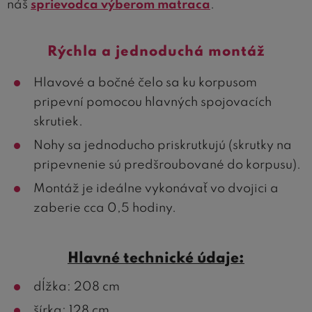
náš
sprievodca výberom matraca
.
Rýchla a jednoduchá montáž
Hlavové a bočné čelo sa ku korpusom
pripevní pomocou hlavných spojovacích
skrutiek.
Nohy sa jednoducho priskrutkujú (skrutky na
pripevnenie sú predšroubované do korpusu).
Montáž je ideálne vykonávať vo dvojici a
zaberie cca 0,5 hodiny.
Hlavné technické údaje:
dĺžka: 208 cm
šírka: 128 cm