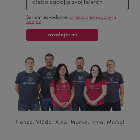
Ochrana
Beriem na vedomie
spracovanie osobných
formulára
údajov
.
zavolajte mi
Honza, Vláďa, Alča, Martin, Irma, Michal