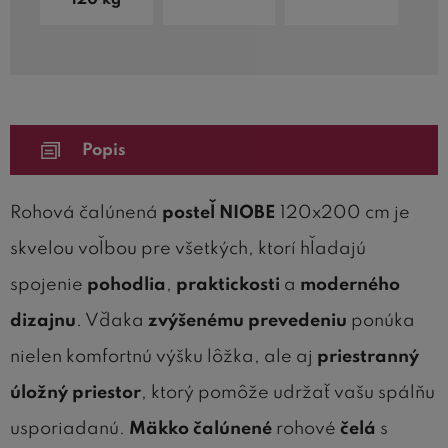
Popis
Rohová čalúnená
posteľ NIOBE
120x200 cm je
skvelou voľbou pre všetkých, ktorí hľadajú
spojenie
pohodlia
,
praktickosti
a
moderného
dizajnu
. Vďaka
zvýšenému prevedeniu
ponúka
nielen komfortnú výšku lôžka, ale aj
priestranný
úložný priestor
, ktorý pomôže udržať vašu spálňu
usporiadanú.
Mäkko čalúnené
rohové
čelá
s