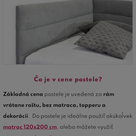
​Čo je v cene postele?
Základná cena
postele je uvedená za
rám
vrátane roštu, bez matraca, topperu a
dekorácií
. Do postele je ideálne použiť akúkoľvek
matrac 120x200 cm
, alebo môžete využiť