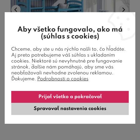
Aby všetko fungovalo, ako má
(súhlas s cookies)
10 farieb
Chceme, aby ste u nás rýchlo našli to, čo hľadáte.
Aj preto potrebujeme váš súhlas s ukladaním
cookies. Niektoré sú nevyhnutné pre fungovanie
Poschodová posteľ pre 3 deti JACOB,
stránok, ďalšie nám pomáhajú, aby sme vás
neobťažovali nevhodne zvolenou reklamou.
masív borovica
Ďakujeme.
Podrobnosti o cookies
Poschodová posteľ pre 3 deti JACOB je vyrobená z masívu
Prijať všetko a pokračovať
borovice.
Spravovať nastavenia cookies
649,00
€
od
3-5 týždňov