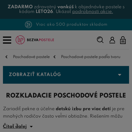
ZADARMO
zdravotný
vankúš
k objednávke postele s
kódom
LETO26
. Ukázať
podrobnosti akcie.
Viac ako 500 produktov skladom
Napíšte,
čo
hľadáte...
Poschodové postele
Poschodové postele podľa tvaru
ZOBRAZIŤ KATALÓG
ROZKLADACIE POSCHODOVÉ POSTELE
Zariadiť pekne a účelne
detskú izbu pre viac detí
je pre
mnohých rodičov často veľmi obtiažne. Riešením môžu
byť
rozkladacie poschodové postele
, ktoré umožňujú
Čítať ďalej
vysunutie ďalšieho lôžka pre každodenné alebo