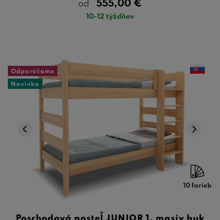
555,00
€
od
10-12 týždňov
Odporúčame
Novinka
10 farieb
Poschodová posteľ JUNIOR 1, masív buk