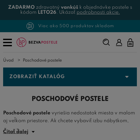
ZADARMO
zdravotný
vankúš
k objednávke postele s
kódom
LETO26
. Ukázať
podrobnosti akcie.
Viac ako 500 produktov skladom
Napíšte,
čo
hľadáte...
Úvod
Poschodové postele
ZOBRAZIŤ KATALÓG
POSCHODOVÉ POSTELE
Poschodové postele
vyriešia nedostatok miesta v malom
aj veľkom priestore. Ak chcete vybaviť izbu nábytkom,
napríklad pre viac detí, a premýšľate, ako sa zmestia
Čítať ďalej
klasická posteľ, písací stôl alebo šatníková skriňa,