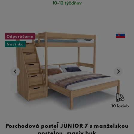
10-12 týždňov
Odporúčame
Novinka
10 farieb
Poschodová posteľ JUNIOR 7 s manželskou
posteľou, masív buk