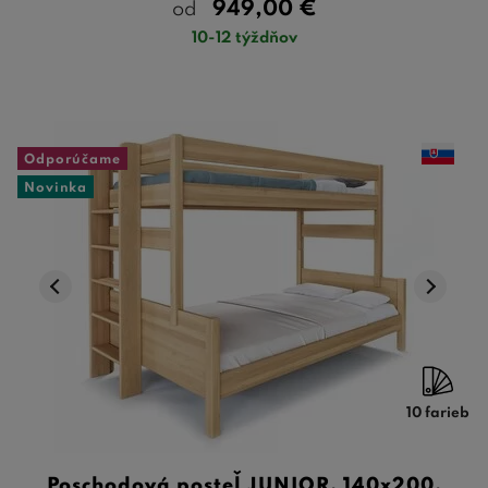
949,00
€
od
10-12 týždňov
Odporúčame
Novinka
10 farieb
Poschodová posteľ JUNIOR, 140x200,