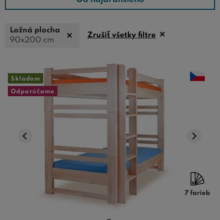
Ložná plocha
Zrušiť všetky filtre
90x200 cm
Skladom
Odporúčame
7 farieb