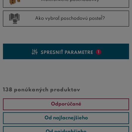
Ako vybrať poschodovú posteľ?
SPRESNIŤ PARAMETRE
1
Cena od
Cena do
138 ponúkaných produktov
Odporúčané
Od najlacnejšieho
Od najdrahšieho