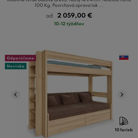
Masívne tvrdé bukové drevo. Nohy 14 x 4 cm. Nosnosť rámu
100 Kg. Povrchová úprava lak ...
2 059,00
€
od
10-12 týždňov
Odporúčame
Novinka
10 farieb