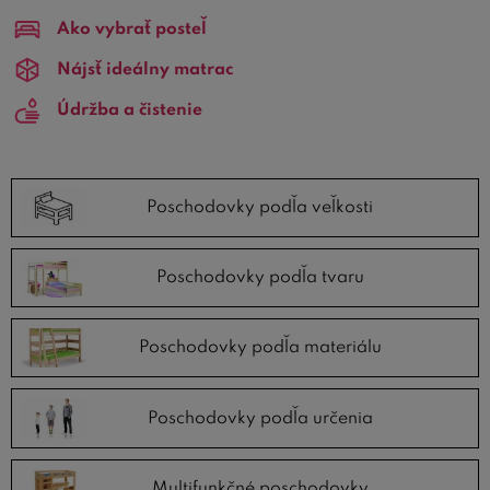
riešením môže byť zakúpenie poschodovej postele. Ak sa
Ako vybrať posteľ
rozhodnete kúpiť poschodovú posteľ alebo palandu,
môžete si vybrať niekoľko riešení
Nájsť ideálny matrac
poschodových postelí
podľa tvaru
. Medzi obľúbené patrí
poschodové postele v
Údržba a čistenie
tvare L
,
posuvné palandy
alebo
multifunkčné
poschodové postele
so skriňou a stolom.
TIP:
V našej poradni sa môžete dočítať
ako vybrať
Poschodovky podľa veľkosti
poschodovú posteľ.
Špeciálnu skupinu tvoria
poschodové postele pre deti
,
Poschodovky podľa tvaru
pri ktorých garantujeme
100% bezpečnosť
a kvalitu. Ak
riešite nedostatok miesta v detskej izbe, naše
detské
Poschodovky podľa materiálu
poschodové postele
budú skvelou voľbou. Pokiaľ ide o
materiál, môžete si vybrať
poschodové postele z masívu
alebo lacnejšie modely a zostavy z laminátu.
Poschodovky podľa určenia
Nezaváhajte a prezrite si jednotlivé modely
poschodových postelí na
BezvaPostele.sk
a vyberte si tú,
ktorá vás najviac zaujme.
Multifunkčné poschodovky