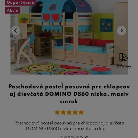
Odporúčame
Akcia
2 farby
Poschodová posteľ posuvná pre chlapcov
aj dievčatá DOMINO D860 nízka, masív
smrek
Poschodová posteľ posuvná pre chlapcov aj dievčatá
DOMINO D860 nízka - môžete ju dopl ...