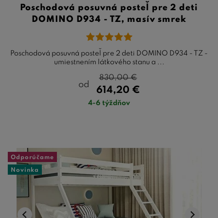
Poschodová posuvná posteľ pre 2 deti
DOMINO D934 - TZ, masív smrek
Poschodová posuvná posteľ pre 2 deti DOMINO D934 - TZ -
umiestnením látkového stanu a ...
830,00
€
od
614,20
€
4-6 týždňov
Odporúčame
Novinka