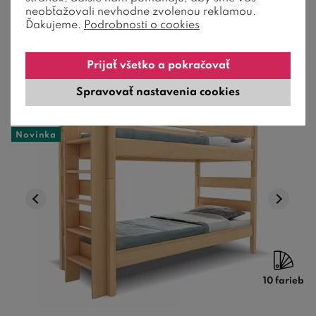
neobťažovali nevhodne zvolenou reklamou.
679,00
€
od
Ďakujeme.
Podrobnosti o cookies
10-12 týždňov
Prijať všetko a pokračovať
Spravovať nastavenia cookies
Odporúčame
Novinka
10 farieb