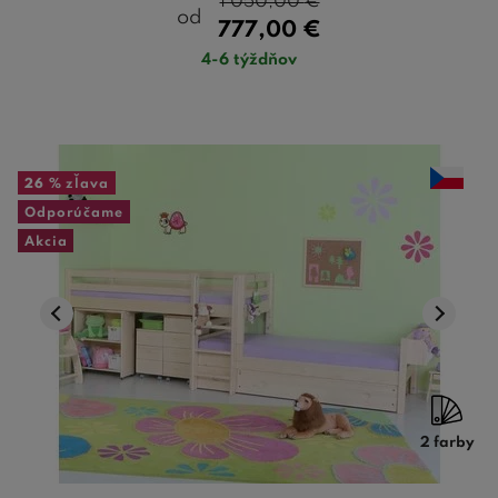
1 050,00
€
od
777,00
€
4-6 týždňov
26 %
zľava
Odporúčame
Akcia
2 farby