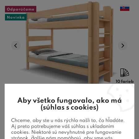
Odporúčame
Novinka
10 farieb
Aby všetko fungovalo, ako má
Poschodová posteľ JUNIOR 3, PRAVÁ,
(súhlas s cookies)
masív buk
Chceme, aby ste u nás rýchlo našli to, čo hľadáte.
Aj preto potrebujeme váš súhlas s ukladaním
Masívne tvrdé bukové drevo. Nohy 5,5 x 5,5 cm. Nosnosť
cookies. Niektoré sú nevyhnutné pre fungovanie
rámu 2 x 100 Kg. Povrchová úpr ...
stránok, ďalšie nám pomáhajú, aby sme vás