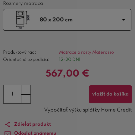
Rozmery matraca
80 x 200 cm
Produktový rad:
Matrace a rošty Materasso
Orientačná expedícia:
12-20 DNÍ
567,00
€
vložiť do košíka
Vypočítať výšku splátky Home Credit
Zdieľať produkt
Odoslať známemu