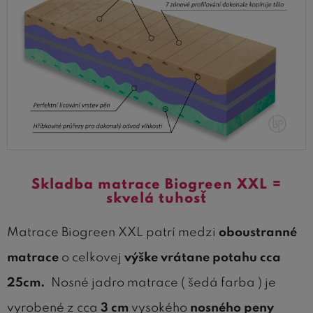
Skladba matrace Biogreen XXL =
skvelá tuhosť
Matrace Biogreen XXL patrí medzi
oboustranné
matrace
o celkovej
výške vrátane potahu cca
25cm.
Nosné jadro matrace ( šedá farba ) je
vyrobené z cca
3 cm
vysokého
nosného peny