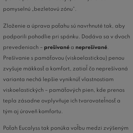
pomyselnú „bezletovú zónu“.
Zloženie a úprava poťahu sú navrhnuté tak, aby
podporili pohodlie pri spánku. Dodáva sa v dvoch
prevedeniach –
prešívané
a
neprešívané
.
Prešívanie s pamäťovou (viskoelastickou) penou
zvyšuje mäkkosť a komfort, zatiaľ čo neprešívaná
varianta nechá lepšie vyniknúť vlastnostiam
viskoelastických – pamäťových pien, kde prenos
tepla zásadne ovplyvňuje ich tvarovateľnosť a
tým aj úroveň komfortu.
Poťah Eucalyss tak ponúka voľbu medzi zvýšeným