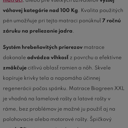
matraci
, alebo pre všetkých užívateľov
vyššej
váhovej kategórie nad 100 Kg
. Kvalita použitých
pén umožňuje pri tejto matraci ponúknuť
7 ročnú
záruku na preliezanie jadra
.
Systém hrebeňovitých prierezov
matrace
dokonale
odvádza vlhkosť
z povrchu a efektívne
zmäkčuje
citlivú oblasť ramien a nôh. Skvele
kopíruje krivky tela a napomáha účinnej
regenerácii počas spánku.
Matrace Biogreen XXL
je vhodná na lamelové rošty a latové rošty v
ráme, bez problémov je možné ju použiť aj na
polohovacie alebo motorové rošty.
Špičkový