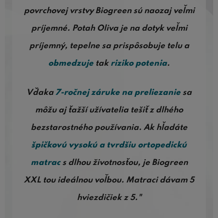
povrchovej vrstvy Biogreen sú naozaj veľmi
príjemné. Potah Oliva je na dotyk veľmi
príjemný, tepelne sa prispôsobuje telu a
obmedzuje
tak
riziko potenia
.
Vďaka
7-ročnej záruke na preliezanie
sa
môžu aj ťažší užívatelia tešiť z dlhého
bezstarostného používania. Ak hľadáte
špičkovú vysokú a tvrdšiu ortopedickú
matrac
s dlhou životnosťou, je Biogreen
XXL tou ideálnou voľbou. Matraci dávam 5
hviezdičiek z 5."