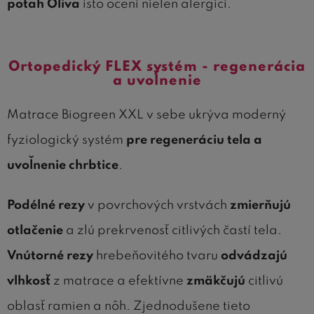
potah Oliva
isto ocení nielen alergici.
Ortopedický FLEX systém - regenerácia
a uvoľnenie
Matrace Biogreen XXL v sebe ukrýva moderný
fyziologický systém
pre regeneráciu tela a
uvoľnenie chrbtice
.
Podélné rezy
v povrchových vrstvách
zmierňujú
otlačenie
a zlú prekrvenosť citlivých častí tela.
Vnútorné rezy
hrebeňovitého tvaru
odvádzajú
vlhkosť
z matrace a efektívne
zmäkčujú
citlivú
oblasť ramien a nôh. Zjednodušene tieto