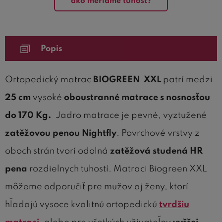
ako meriame tuhosť?
Popis
Ortopedický matrac
BIOGREEN XXL
patrí medzi
25 cm
vysoké
oboustranné matrace s nosnosťou
do 170 Kg.
Jadro matrace je pevné, vyztužené
zatěžovou penou Nightfly
. Povrchové vrstvy z
oboch strán tvorí odolná
zatěžová studená HR
pena
rozdielnych tuhostí. Matraci Biogreen XXL
môžeme odporučiť pre mužov aj ženy, ktorí
hľadajú vysoce kvalitnú ortopedickú
tvrdšiu