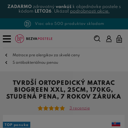
ZADARMO
zdravotný
vankúš
k objednávke postele s
kódom
LETO26
. Ukázať
podrobnosti akcie.
Viac ako 500 produktov skladom
Napíšte,
čo
hľadáte...
Matrace pre alergikov za skvelé ceny
S antibakteriálnou penou
TVRDŠÍ ORTOPEDICKÝ MATRAC
BIOGREEN XXL, 25CM, 170KG,
STUDENÁ PENA, 7 ROKOV ZÁRUKA
3 recenzie
TOP ponuka