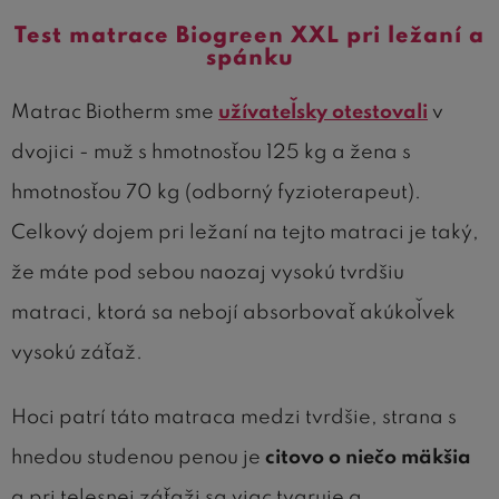
Test matrace Biogreen XXL pri ležaní a
spánku
Matrac Biotherm sme
užívateľsky otestovali
v
dvojici - muž s hmotnosťou 125 kg a žena s
hmotnosťou 70 kg (odborný fyzioterapeut).
Celkový dojem pri ležaní na tejto matraci je taký,
že máte pod sebou naozaj vysokú tvrdšiu
matraci, ktorá sa nebojí absorbovať akúkoľvek
vysokú záťaž.
Hoci patrí táto matraca medzi tvrdšie, strana s
hnedou studenou penou je
citovo o niečo mäkšia
a pri telesnej záťaži sa viac tvaruje a