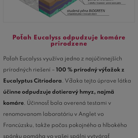
Poťah Eucalyss odpudzuje komáre
prirodzene
Poťah Eucalyss využíva jedno z najúčinnejších
prírodných riešení –
100 % prírodný výťažok z
Eucalyptus Citriodora
. Vďaka tejto úprave látka
účinne odpudzuje dotieravý hmyz, najmä
komáre
. Účinnosť bola overená testami v
renomovanom laboratóriu v Anglet vo
Francúzsku, takže počas pokojného a hlbokého
spánku pomáha vo vašej spálni vytvárať