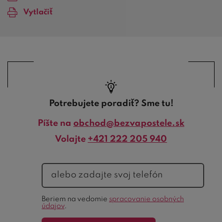
Vytlačiť
Potrebujete poradiť? Sme tu!
Píšte na
obchod@bezvapostele.sk
Volajte
+421 222 205 940
telefón
Ochrana
Beriem na vedomie
spracovanie osobných
formulára
údajov
.