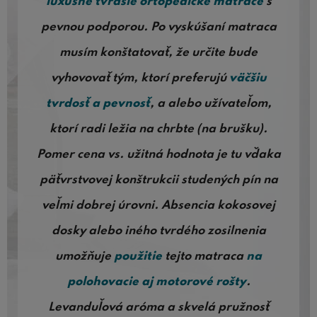
luxusné tvrdšie ortopedické matrace
s
pevnou podporou. Po vyskúšaní matraca
musím konštatovať, že určite bude
vyhovovať tým, ktorí preferujú
väčšiu
tvrdosť a pevnosť
, a alebo užívateľom,
ktorí radi ležia na chrbte (na brušku).
Pomer cena vs. užitná hodnota je tu vďaka
päťvrstvovej konštrukcii studených pín na
veľmi dobrej úrovni. Absencia kokosovej
dosky alebo iného tvrdého zosilnenia
umožňuje
použitie
tejto matraca
na
polohovacie aj motorové rošty
.
Levanduľová aróma a skvelá pružnosť