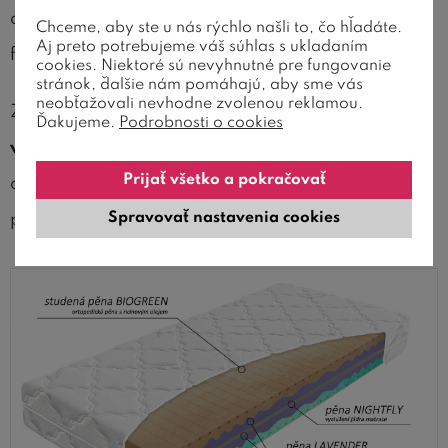
o hustote 40 kg/m3, s povrchovým
Chceme, aby ste u nás rýchlo našli to, čo hľadáte.
Aj preto potrebujeme váš súhlas s ukladaním
fyzioprofilovaním ( systém už popísaný vyššie ).
cookies. Niektoré sú nevyhnutné pre fungovanie
stránok, ďalšie nám pomáhajú, aby sme vás
neobťažovali nevhodne zvolenou reklamou.
Z druhej strany matrace sa nachádza cca
4-6 cm
Ďakujeme.
Podrobnosti o cookies
vysoká
zelená
vrstva HR studenej peny
Biogreen
Prijať všetko a pokračovať
o vysokom hustote 45 kg/m3, s povrchovým fyzio
profilováním.
Spravovať nastavenia cookies