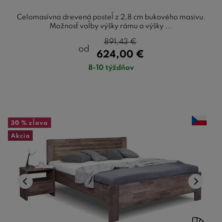
Celomasívna drevená posteľ z 2,8 cm bukového masivu.
Možnosť voľby výšky rámu a výšky ...
891,43
€
od
624,00
€
8-10 týždňov
30 %
zľava
Akcia