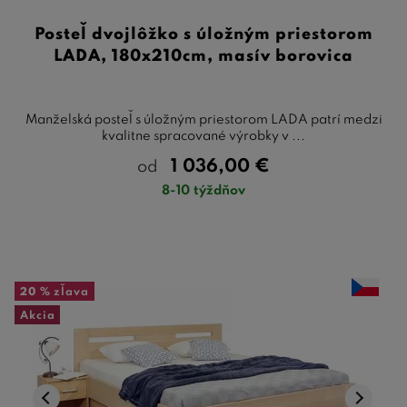
Posteľ dvojlôžko s úložným priestorom
LADA, 180x210cm, masív borovica
Manželská posteľ s úložným priestorom LADA patrí medzi
kvalitne spracované výrobky v ...
1 036,00
€
od
8-10 týždňov
20 %
zľava
Akcia