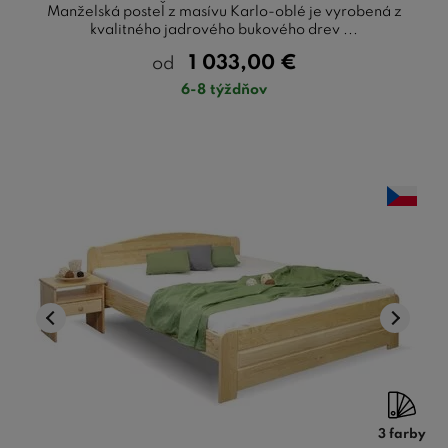
Manželská posteľ z masívu Karlo-oblé je vyrobená z
kvalitného jadrového bukového drev ...
1 033,00
€
od
6-8 týždňov
3 farby