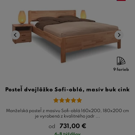
pohodlím a štýlom.
9 farieb
Posteľ dvojlôžko Sofi-oblá, masív buk cink
Manželská posteľ z masívu Sofi-oblá 160x200, 180x200 cm
je vyrobená z kvalitného jadr ...
731,00
€
od
6-8 týždňov