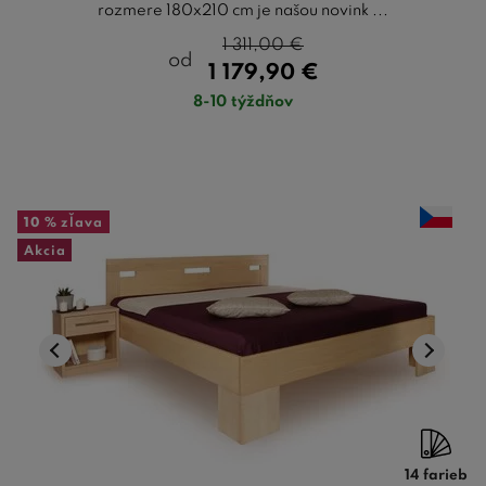
rozmere 180x210 cm je našou novink ...
1 311,00
€
od
1 179,90
€
8-10 týždňov
10 %
zľava
Akcia
14 farieb