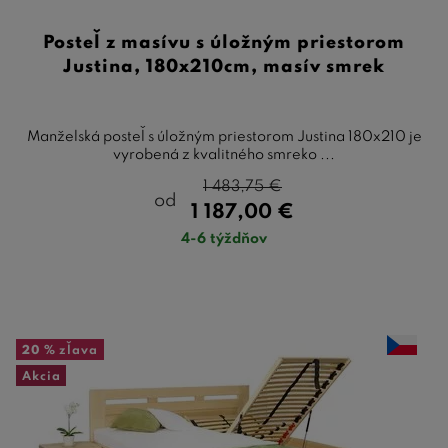
Posteľ z masívu s úložným priestorom
Justina, 180x210cm, masív smrek
Manželská posteľ s úložným priestorom Justina 180x210 je
vyrobená z kvalitného smreko ...
1 483,75
€
od
1 187,00
€
4-6 týždňov
20 %
zľava
Akcia