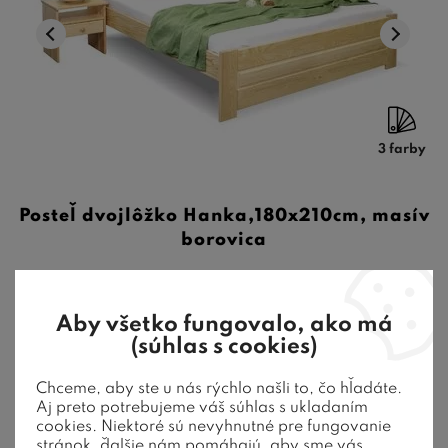
3 farby
Posteľ dvojlôžko Hanka,180x210cm, masív
borovica
Drevená posteľ dvojlôžko Hanka je vyrobená z masívnej
Aby všetko fungovalo, ako má
borovice. Vyznačuje sa dostatoč ...
(súhlas s cookies)
456,00
€
od
Chceme, aby ste u nás rýchlo našli to, čo hľadáte.
8-10 týždňov
Aj preto potrebujeme váš súhlas s ukladaním
cookies. Niektoré sú nevyhnutné pre fungovanie
stránok, ďalšie nám pomáhajú, aby sme vás