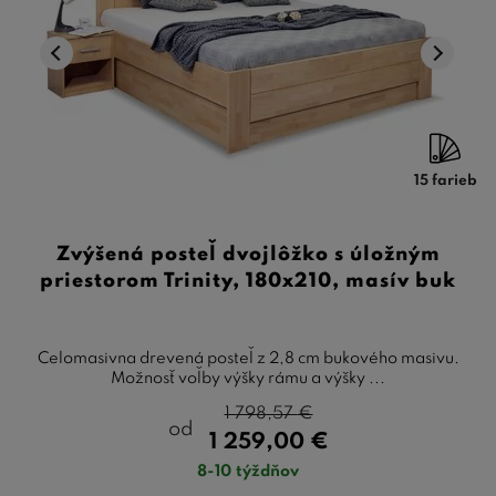
15 farieb
Zvýšená posteľ dvojlôžko s úložným
priestorom Trinity, 180x210, masív buk
Celomasivna drevená posteľ z 2,8 cm bukového masivu.
Možnosť voľby výšky rámu a výšky ...
1 798,57
€
od
1 259,00
€
8-10 týždňov