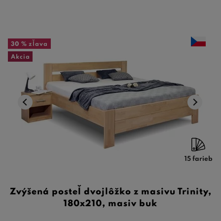
30 %
zľava
Akcia
15 farieb
Zvýšená posteľ dvojlôžko z masivu Trinity,
180x210, masiv buk