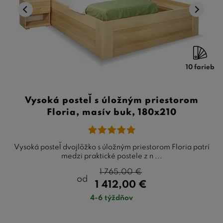
10 farieb
Vysoká posteľ s úložným priestorom
Floria, masív buk, 180x210
Vysoká posteľ dvojlôžko s úložným priestorom Floria patrí
medzi praktické postele z n ...
1 765,00
€
od
1 412,00
€
4-6 týždňov