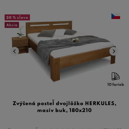
20 %
zľava
Akcia
10 farieb
Zvýšená posteľ dvojlôžko HERKULES,
masív buk, 180x210