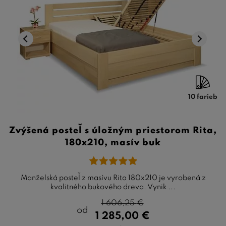
10 farieb
Zvýšená posteľ s úložným priestorom Rita,
180x210, masív buk
Manželská posteľ z masívu Rita 180x210 je vyrobená z
kvalitného bukového dreva. Vynik ...
1 606,25
€
od
1 285,00
€