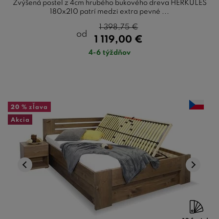
Zvýšená posteľ z 4cm hrubého bukového dreva HERKULES
180x210 patrí medzi extra pevné ...
1 398,75
€
od
1 119,00
€
4-6 týždňov
20 %
zľava
Akcia