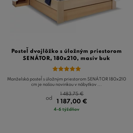
Posteľ dvojlôžko s úložným priestorom
SENÁTOR, 180x210, masív buk
Manželská posteľ s úložným priestorom SENÁTOR 180x210
cm je našou novinkou v nábytkov ...
1 483,75
€
od
1 187,00
€
4-6 týždňov