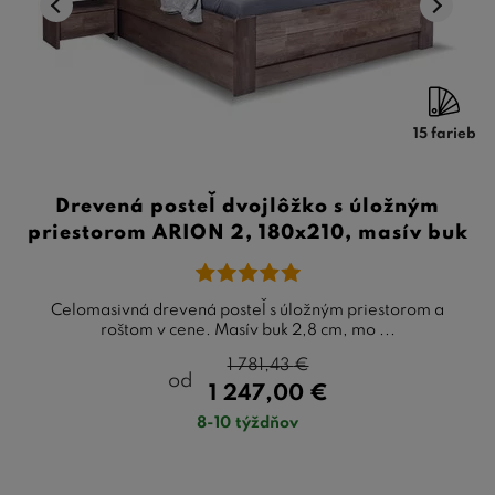
15 farieb
Drevená posteľ dvojlôžko s úložným
priestorom ARION 2, 180x210, masív buk
Celomasivná drevená posteľ s úložným priestorom a
roštom v cene. Masív buk 2,8 cm, mo ...
1 781,43
€
od
1 247,00
€
8-10 týždňov