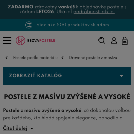
ZADARMO
zdravotný
vankúš
k objednávke postele s
kódom
LETO26
. Ukázať
podrobnosti akcie.
Viac ako 500 produktov skladom
Napíšte,
čo
hľadáte...
Postele podľa materiálu
Drevené postele z masívu
ZOBRAZIŤ KATALÓG
POSTELE Z MASÍVU ZVÝŠENÉ A VYSOKÉ
Postele z masívu zvýšené a vysoké
, sú dokonalou voľbou
pre každého, kto hľadá spojenie elegance, pohodlia a
funkčnosti. Tieto postele sú ideálnym riešením pre tých,
Čítať ďalej
ktorí si potrpia na priestornosť a zároveň chcú efektívne