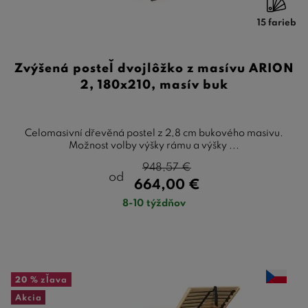
15 farieb
Zvýšená posteľ dvojlôžko z masívu ARION
2, 180x210, masív buk
Celomasivní dřevěná postel z 2,8 cm bukového masivu.
Možnost volby výšky rámu a výšky ...
948,57
€
od
664,00
€
8-10 týždňov
20 %
zľava
Akcia