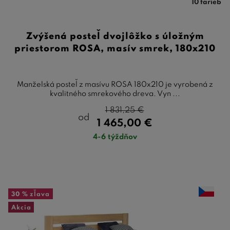
10 farieb
Zvýšená posteľ dvojlôžko s úložným
priestorom ROSA, masív smrek, 180x210
Manželská posteľ z masívu ROSA 180x210 je vyrobená z
kvalitného smrekového dreva. Vyn ...
1 831,25
€
od
1 465,00
€
4-6 týždňov
30 %
zľava
Akcia