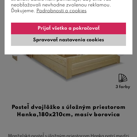
neobťažovali nevhodne zvolenou reklamou.
Ďakujeme.
Podrobnosti o cookies
Prijať všetko a pokračovať
Spravovať nastavenia cookies
3 farby
Posteľ dvojlôžko s úložným priestorom
Hanka,180x210cm, masív borovica
Manželská posteľ s úložným priestorom Hanka patrí medzi