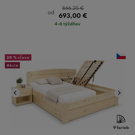
866,25
€
od
693,00
€
4-6 týždňov
20 %
zľava
Akcia
9 farieb