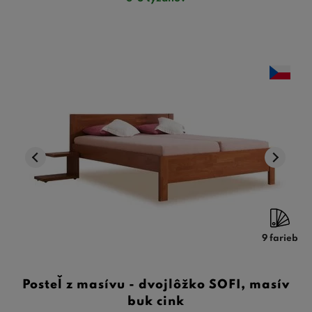
9 farieb
Posteľ z masívu - dvojlôžko SOFI, masív
buk cink