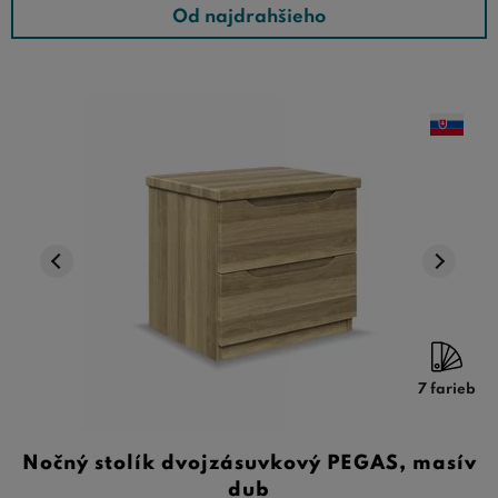
nábytok rady RVD, môžete si byť istí
poctivým
Od najdrahšieho
slovenským dielenským spracovaním
, vysokou kvalitou
povrchovej úpravy a
veľmi dlhou životnosťou
.
7 farieb
Nočný stolík dvojzásuvkový PEGAS, masív
dub