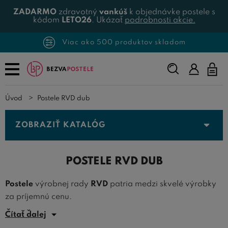
ZADARMO
zdravotný
vankúš
k objednávke postele s
kódom
LETO26
. Ukázať
podrobnosti akcie.
Viac ako 500 produktov skladom
Napíšte,
čo
hľadáte...
Úvod
Postele RVD dub
ZOBRAZIŤ KATALÓG
POSTELE RVD DUB
Postele
výrobnej rady
RVD
patria medzi skvelé výrobky
za príjemnú cenu.
Čítať ďalej
Výroba
prebieha v moderne zariadenej stolárni v