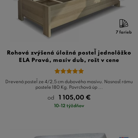
7 farieb
Rohová zvýšená úložná posteľ jednolôžko
ELA Pravá, masív dub, rošt v cene
Drevená posteľ ze 4/2,5 cm dubového masívu. Nosnosť rámu
postele 180 Kg. Povrchová úp ...
1 105,00
€
od
10-12 týždňov