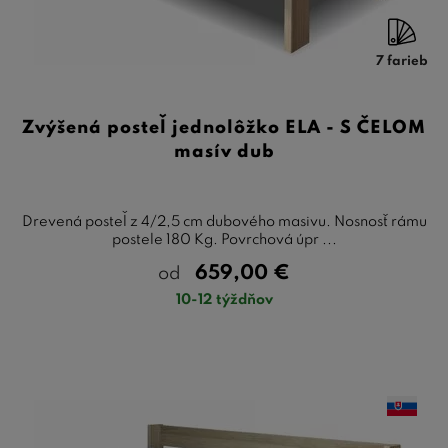
7 farieb
Zvýšená posteľ jednolôžko ELA - S ČELOM
masív dub
Drevená posteľ z 4/2,5 cm dubového masivu. Nosnosť rámu
postele 180 Kg. Povrchová úpr ...
659,00
€
od
10-12 týždňov