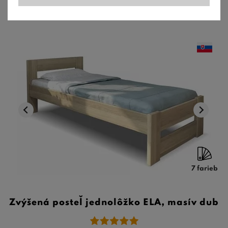
7 farieb
Zvýšená posteľ jednolôžko ELA, masív dub