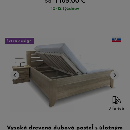
1 105,00
€
od
10-12 týždňov
Extra design
7 farieb
Vysoká drevená dubová posteľ s úložným