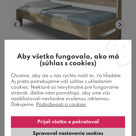
Aby všetko fungovalo, ako má
7 farieb
(súhlas s cookies)
Chceme, aby ste u nás rýchlo našli to, čo hľadáte.
Zvýšená posteľ jednolôžko ELA s bočným
Aj preto potrebujeme váš súhlas s ukladaním
čelom, masív dub
cookies. Niektoré sú nevyhnutné pre fungovanie
stránok, ďalšie nám pomáhajú, aby sme vás
neobťažovali nevhodne zvolenou reklamou.
Ďakujeme.
Podrobnosti o cookies
Drevená posteľ z 4/2,5 cm dubového masivu. Nosnosť rámu
postele 180 Kg. Povrchová úpr ...
Prijať všetko a pokračovať
659,00
€
od
10-12 týždňov
Spravovať nastavenia cookies