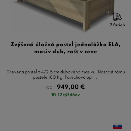
7 farieb
Zvýšená úložná posteľ jednolôžko ELA,
masiv dub, rošt v cene
Drevená posteľ z 4/2,5 cm dubového masivu. Nosnosť rámu
postele 180 Kg. Povrchová úpr ...
949,00
€
od
10-12 týždňov