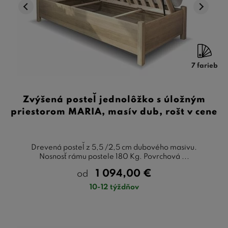
7 farieb
Zvýšená posteľ jednolôžko s úložným
priestorom MARIA, masív dub, rošt v cene
Drevená posteľ z 5,5 /2,5 cm dubového masivu.
Nosnosť rámu postele 180 Kg. Povrchová ...
1 094,00
€
od
10-12 týždňov