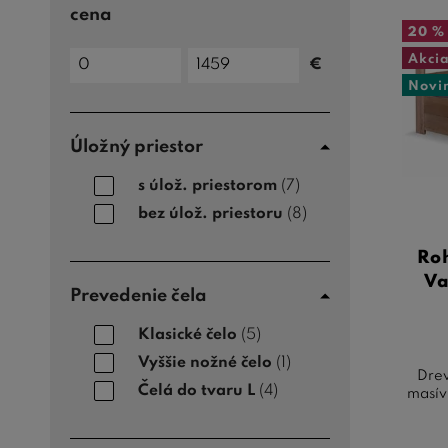
cena
20 %
Cena
Akci
€
do
Cena
Novi
od
Úložný priestor
s úlož. priestorom
(7)
bez úlož. priestoru
(8)
Ro
Va
Prevedenie čela
Klasické čelo
(5)
Vyššie nožné čelo
(1)
Drev
Čelá do tvaru L
(4)
masív