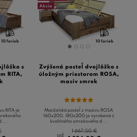
Akcia
10 farieb
10 farieb
jlôžko s
Zvýšená posteľ dvojlôžko s
om RITA,
úložným priestorom ROSA,
k
masív smrek
vu RITA je
Manželská posteľ z masívu ROSA
smrekového
160x200, 180x200 je vyrobená z
 ...
kvalitného smrekového d ...
€
1 667,50
€
od