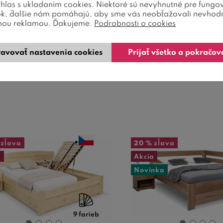
úhlas s ukladaním cookies. Niektoré sú nevyhnutné pre fungo
ok, ďalšie nám pomáhajú, aby sme vás neobťažovali nevhod
nou reklamou. Ďakujeme.
Podrobnosti o cookies
teľ dvojlôžko IAL3 160x200 je
Manželská posteľ, dv
ená z masívu smreku. Vyznačuje
THORSTEN 005, je kvalitn
sa jednoduchou k ...
s pevnou konštrukcio
avovať nastavenia cookies
Prijať všetko a pokračov
284,00
€
369,00
7-14 dní
4-6 týždňov
zľava
20 %
zľava
a
Akcia
Novinka
9 farieb