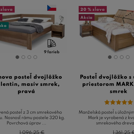
zľava
20 %
zľava
a
Akcia
nka
9 farieb
hova posteľ dvojlôžko
Posteľ dvojlôžko s
lentin, masív smrek,
priestorom MARK
pravá
smrek
ená posteľ z 3 cm smrekového
Manželská posteľ s úložný
u. Nosnosť rámu postele 320 kg.
Mark je vyrobená z kv
Povrchová úprav ...
smrekového dreva.
1 096,25
€
1 361,25