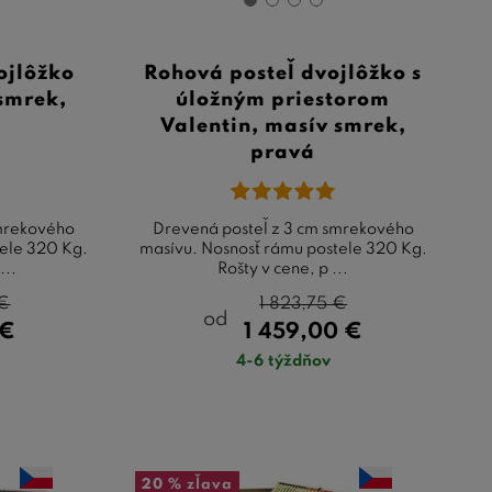
ojlôžko
Rohová posteľ dvojlôžko s
smrek,
úložným priestorom
Valentin, masív smrek,
pravá
smrekového
Drevená posteľ z 3 cm smrekového
ele 320 Kg.
masívu. Nosnosť rámu postele 320 Kg.
...
Rošty v cene, p ...
€
1 823,75
€
od
€
1 459,00
€
4-6 týždňov
20 %
zľava