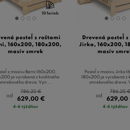
10 farieb
vená posteľ s roštami
Drevená posteľ s
ni, 160x200, 180x200,
Jirka, 160x200, 
masív smrek
masív smre
steľ z masívu Berni 160x200,
Posteľ z masívu Jirka 
x200 je vyrobená z kvalitného
180x200 je vyrobená z 
smrekového dreva. Vyn ...
smrekového dreva. V
786,25
€
786,25
od
od
629,00
€
629,00
4-6 týždňov
4-6 týždňov