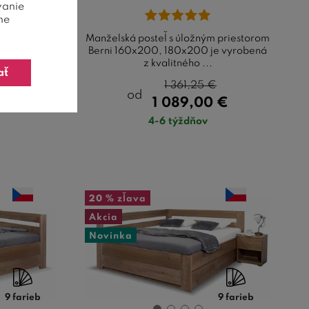
vanie
ne
ojlôžko
Manželská posteľ s úložným priestorom
é dvojlôžko
Berni 160x200, 180x200 je vyrobená
u ...
z kvalitného ...
ať
€
1 361,25
€
od
1 089,00
€
4-6 týždňov
20 %
zľava
Akcia
Novinka
9 farieb
9 farieb