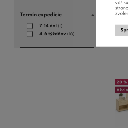
váš s
strán
zvole
Termín expedície
Pos
vyrob
7-14 dní
(1)
Spr
4-6 týždňov
(16)
20 %
Akci