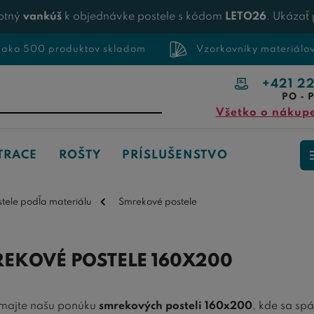
otný
vankúš
k objednávke postele s kódom
LETO26
. Ukázať
 ako 500 produktov skladom
Vzorkovníky materiálo
+421 2
PO - P
Všetko o nákup
TRACE
ROŠTY
PRÍSLUŠENSTVO
stele podľa materiálu
Smrekové postele
EKOVÉ POSTELE 160X200
majte našu ponúku
smrekových posteli 160x200
, kde sa sp