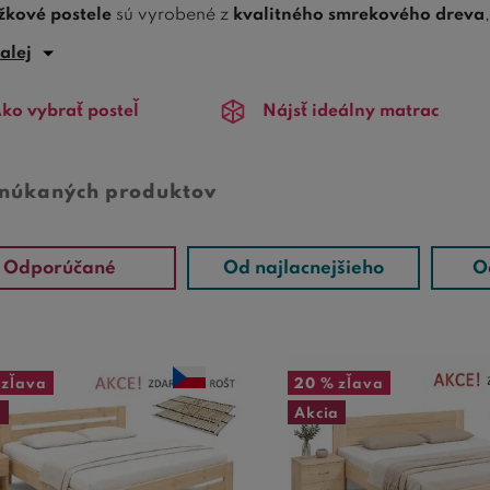
žkové postele
sú vyrobené z
kvalitného smrekového dreva
erom 180x200 cm tieto postele ponúkajú dostatok priestoru
alej
 spálne.
ko vybrať posteľ
Nájsť ideálny matrac
te sa inšpirovať našimi
atraktívnymi cenami a širokou pon
ný prvok vašej spálne, ale tiež poskytne
dokonalý odpočino
smrekového dreva, od jemne ošetrených povrchov po tie, kto
onúkaných produktov
týchto postelí je čistý a
minimalistický
, čo umožňuje ľahké z
ých po klasické. Toto spojenie
funkčnosti a estetiky
robí z n
Odporúčané
Od najlacnejšieho
O
 svojej spálni niečo viac než len miesto na spanie.
íme vám
, ako vybrať tú pravú posteľ, ktorá splní vaše poži
zľava
20 %
zľava
a
Akcia