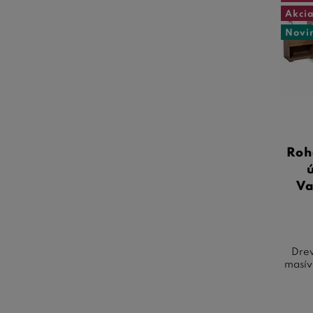
Akci
Novi
Roh
Va
Drev
masív