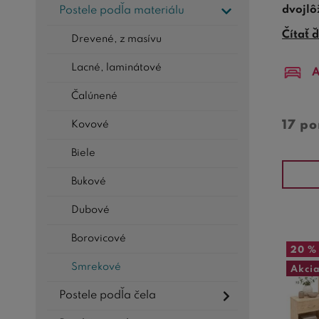
dvojlô
Postele podľa materiálu
S rozm
Čítať ď
Drevené, z masívu
hlavné
Lacné, laminátové
A
Nechaj
ústred
Čalúnené
úprav 
17 p
Kovové
Dizajn 
Biele
modern
chcú vo
Bukové
Porad
Dubové
Borovicové
20 %
Smrekové
Akci
Postele podľa čela