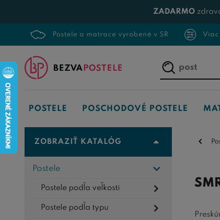
ZADARMO
zdrav
Postele a matrace vyrobené v SR
Viac
Napíšte,
čo
hľadáte...
POSTELE
POSCHODOVÉ POSTELE
MA
ZOBRAZIŤ KATALÓG
Po
Postele
SMR
Postele podľa veľkosti
Postele podľa typu
Preskú