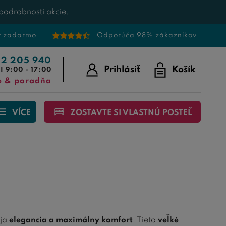
podrobnosti akcie.
v zadarmo
Odporúča 98% zákazníkov
22 205 940
Prihlásiť
Košík
I 9:00 - 17:00
e & poradňa
VÍCE
ZOSTAVTE SI VLASTNÚ POSTEĽ
ája
elegancia a maximálny komfort
. Tieto
veľké