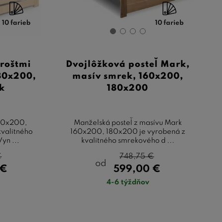
10 farieb
10 farieb
 roštmi
Dvojlôžková posteľ Mark,
180x200,
masív smrek, 160x200,
k
180x200
160x200,
Manželská posteľ z masívu Mark
kvalitného
160x200, 180x200 je vyrobená z
yn ...
kvalitného smrekového d ...
€
748,75
€
od
€
599,00
€
4-6 týždňov