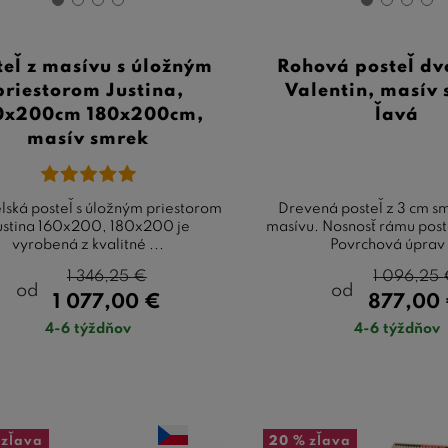
teľ z masívu s úložným
Rohová posteľ dv
priestorom Justina,
Valentin, masív 
0x200cm 180x200cm,
ľavá
masív smrek
ská posteľ s úložným priestorom
Drevená posteľ z 3 cm 
ustina 160x200, 180x200 je
masívu. Nosnosť rámu post
vyrobená z kvalitné ...
Povrchová úprav 
1 346,25
€
1 096,25
od
od
1 077,00
€
877,00
4-6 týždňov
4-6 týždňov
zľava
20 %
zľava