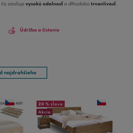
, čo zaisťuje
vysokú odolnosť
a dlhodobú
trvanlivosť
.
 pre
pohodlný spánok dvoch osôb
, ideálne pre
Údržba a čistenie
ukou
a vyberte si posteľ, ktorá nielenže bude slúžiť ako
k
. V našej ponuke nájdete postele s rôznymi typmi
ré zdôrazňujú prirodzenú kresbu dreva.
ačlenenie do rôznych dekoratívnych štýlov od
ašich smrekových postelí ideálnu voľbu pre tých, ktorí
d najdrahšieho
adavky na
štýl, pohodlie a kvalitu
.
20 %
zľava
Akcia