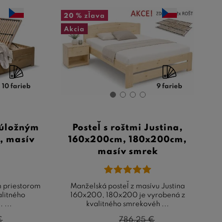
20 %
zľava
Akcia
10 farieb
9 farieb
 úložným
Posteľ s roštmi Justina,
, masív
160x200cm, 180x200cm,
masív smrek
m priestorom
Manželská posteľ z masívu Justina
alitného
160x200, 180x200 je vyrobená z
 ...
kvalitného smrekovéh ...
€
786,25
€