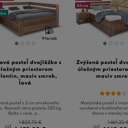
a
Akcia
nka
9 farieb
ová posteľ dvojlôžko s
Zvýšená posteľ dvo
úložným priestorom
úložným priestor
lentin, masív smrek,
masív smre
ľavá
ená posteľ z 3 cm smrekového
Manželská posteľ z masí
u. Nosnosť rámu postele 320 kg.
vyrobená z kvalitného 
Rošty v cene, p ...
dreva v menšej rod
1 823,75
€
1 461,25
od
od