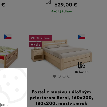
od
0
€
629,00
€
4-6 týždňov
20 %
zľava
Akcia
10 farieb
dvojlôžko
Posteľ z masívu s úložným
160x200
priestorom Berni, 160x200,
180x200, masív smrek
ujeme