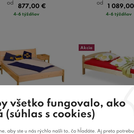
od
od
877,00
€
1 089,0
4-6 týždňov
4-6 týždňov
Akcia
y všetko fungovalo, ako
 (súhlas s cookies)
eľ z masivu - dvojlôžko
Posteľ z masívu - 
 160x200, masiv smrek
THORSTEN 005, 
, aby ste u nás rýchlo našli to, čo hľadáte. Aj preto potreb