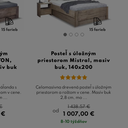
15 farieb
15 farieb
ným
Posteľ s úložným
TON,
priestorom Mistral, masiv
iv buk
buk, 140x200
áľanda s
Celomasívna drevená posteľ s úložným
tom v cene.
priestorom a roštom v cene. Masív buk
 ...
2,8 cm, mo ...
€
1 438,57
€
od
0
€
1 007,00
€
8-10 týždňov