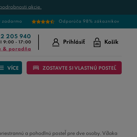
podrobnosti akcie.
v zadarmo
Odporúča 98% zákazníkov
22 205 940
Prihlásiť
Košík
I 9:00 - 17:00
e & poradňa
VÍCE
ZOSTAVTE SI VLASTNÚ POSTEĽ
 priestrannú a pohodlnú posteľ pre dve osoby. Vďaka