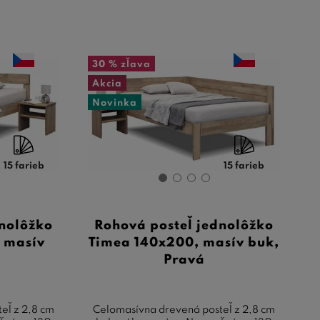
30 %
zľava
Akcia
Novinka
15 farieb
15 farieb
dnolôžko
Rohová posteľ jednolôžko
, masív
Timea 140x200, masív buk,
Pravá
eľ z 2,8 cm
Celomasívna drevená posteľ z 2,8 cm