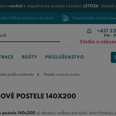
otný
vankúš
k objednávke postele s kódom
LETO26
. Ukázať
 ako 500 produktov skladom
Vzorkovníky materiálo
+421 2
PO - P
Všetko o nákup
TRACE
ROŠTY
PRÍSLUŠENSTVO
stele podľa materiálu
Postele z masívu buka
OVÉ POSTELE 140X200
 postele 140x200
sú skvelou voľbou pre tých, ktorí hľadajú