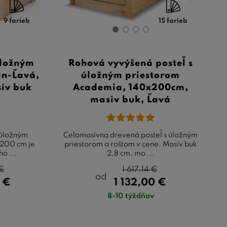
9 farieb
15 farieb
úložným
Rohová vyvýšená posteľ s
in-Ľavá,
úložným priestorom
ív buk
Academia, 140x200cm,
masiv buk, Ľavá
 úložným
Celomasívna drevená posteľ s úložným
x200 cm je
priestorom a roštom v cene. Masív buk
o ...
2,8 cm, mo ...
€
1 617,14
€
od
0
€
1 132,00
€
8-10 týždňov