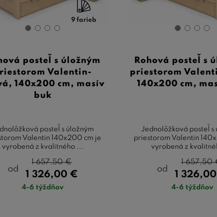
9 farieb
hová posteľ s úložným
Rohová posteľ s 
riestorom Valentin-
priestorom Valent
vá, 140x200 cm, masív
140x200 cm, mas
buk
dnolôžková posteľ s úložným
Jednolôžková posteľ s
storom Valentin 140x200 cm je
priestorom Valentin 140
vyrobená z kvalitného ...
vyrobená z kvalitnéh
1 657,50
€
1 657,50
od
od
1 326,00
€
1 326,0
4-6 týždňov
4-6 týždňov