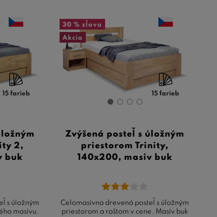
30 %
zľava
Akcia
15 farieb
15 farieb
 úložným
Zvýšená posteľ s úložným
ity 2,
priestorom Trinity,
v buk
140x200, masiv buk
eľ s úložným
Celomasívna drevená posteľ s úložným
ého masívu.
priestorom a roštom v cene. Masív buk