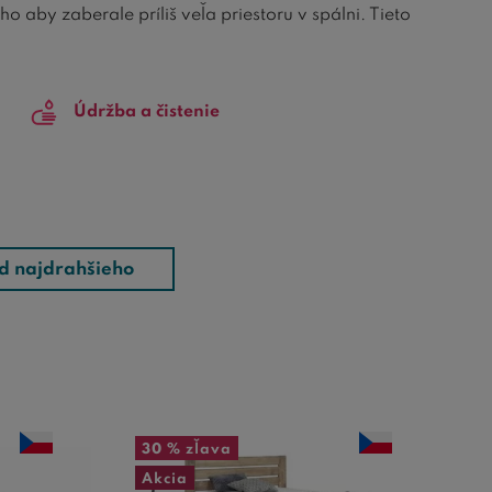
o aby zaberale príliš veľa priestoru v spálni. Tieto
h
dlhú životnosť
a
vysokú stabilitu
.
ľahko začleňujú do rôznych štýlov interiéru, od
Údržba a čistenie
rináša do každého priestoru teplý a prívetivý
ia vydrží mnoho rokov.
mi, ako sú úložné priestory alebo vyvýšené
je starostlivo navrhnutý tak, aby bol nielen funkčný,
ytku pre vašu spálňu.
d najdrahšieho
30 %
zľava
Akcia