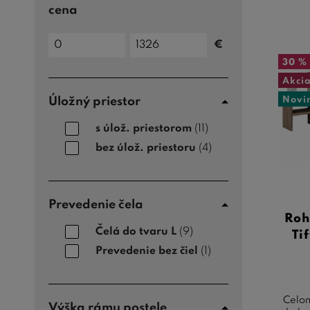
cena
Cena
€
do
Cena
od
30 %
Akci
Novi
Úložný priestor
s úlož. priestorom
(11)
bez úlož. priestoru
(4)
Prevedenie čela
Roh
Čelá do tvaru L
(9)
Ti
Prevedenie bez čiel
(1)
Celom
Výška rámu postele