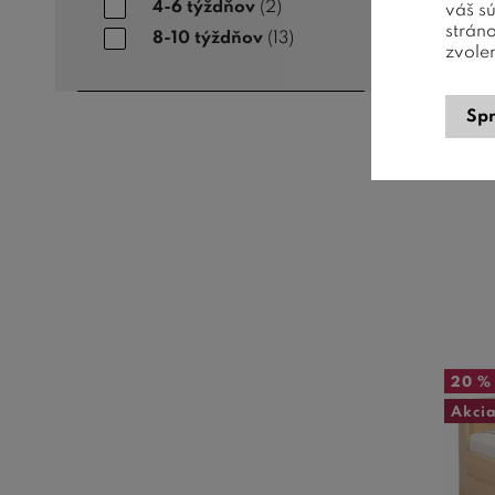
4-6 týždňov
(2)
váš s
Time
strán
8-10 týždňov
(13)
zvole
Spr
Celom
buko
20 %
Akci