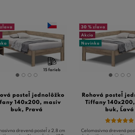
zľava
30 %
zľava
a
Akcia
nka
Novinka
15 farieb
ová posteľ jednolôžko
Rohová posteľ je
ffany 140x200, masív
Tiffany 140x200
buk, Pravá
buk, Ľavá
asívna drevená posteľ z 2,8 cm
Celomasívna drevená post