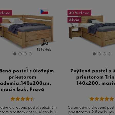
zľava
30 %
zľava
a
Akcia
15 farieb
šená posteľ s úložným
Zvýšená posteľ s
priestorom
priestorom Trin
cademia,140x200cm,
140x200, masi
masiv buk, Pravá
sívna drevená posteľ s úložným
Celomasívna drevená post
torom a roštom v cene. Masív buk
priestorom z 2,8 cm bukov