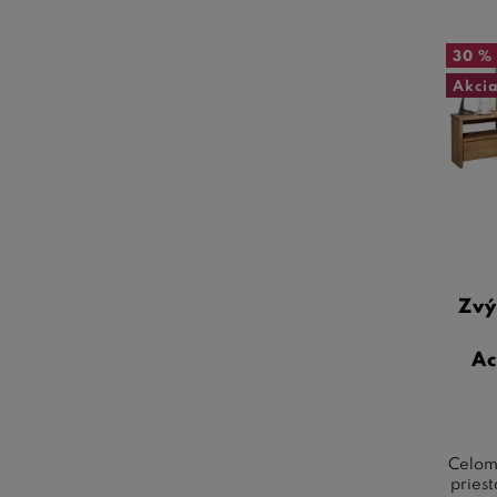
30 %
Akci
Zvý
A
Celoma
pries