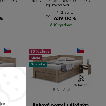
ť rámu 130
bukového masívu. Nosnosť rámu 130
..
kg. Povrchová ú ...
912,86
€
od
€
639,00
€
8-10 týždňov
30 %
zľava
Akcia
Novinka
15 farieb
15 farieb
ujeme
úložným
Rohová posteľ s úložným