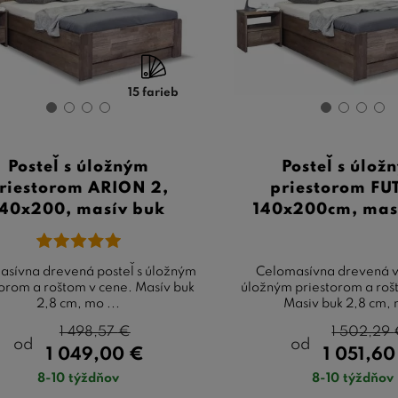
15 farieb
Posteľ s úložným
Posteľ s úlož
riestorom ARION 2,
priestorom FU
140x200, masív buk
140x200cm, mas
sívna drevená posteľ s úložným
Celomasívna drevená v
torom a roštom v cene. Masív buk
úložným priestorom a roš
2,8 cm, mo ...
Masiv buk 2,8 cm, m
1 498,57
€
1 502,29
od
od
1 049,00
€
1 051,6
8-10 týždňov
8-10 týždňov