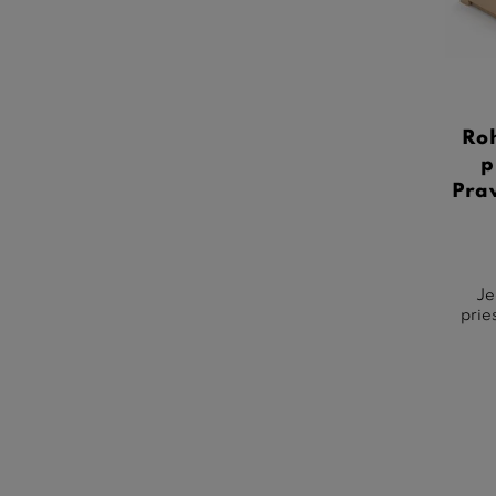
Ro
p
Pra
Je
prie