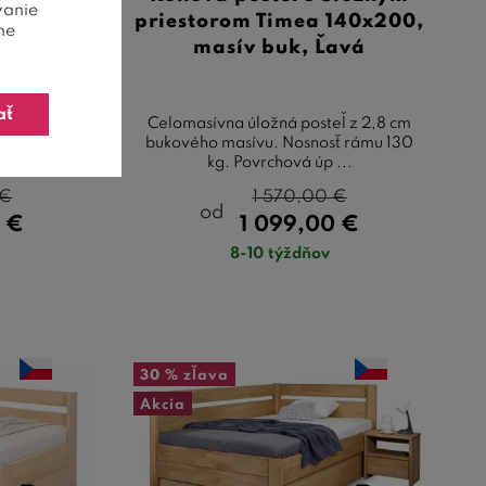
vanie
140x200,
priestorom Timea 140x200,
ne
ravá
masív buk, Ľavá
ať
ľ z 2,8 cm
Celomasívna úložná posteľ z 2,8 cm
ť rámu 130
bukového masívu. Nosnosť rámu 130
...
kg. Povrchová úp ...
€
1 570,00
€
od
0
€
1 099,00
€
8-10 týždňov
30 %
zľava
Akcia