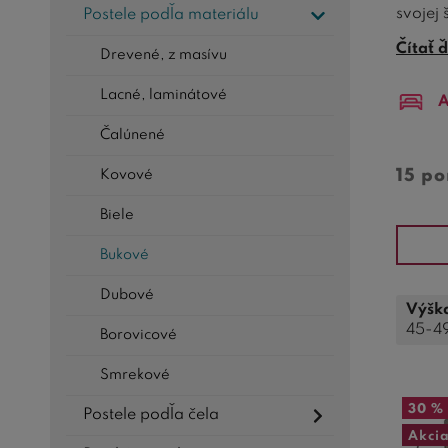
svojej 
Postele podľa materiálu
postel
Čítať ď
Drevené, z masívu
Dizajn 
Lacné, laminátové
A
minima
element
Čalúnené
V naše
15 p
Kovové
konštru
Biele
ale aj 
Bukové
Dubové
Výšk
45-4
Borovicové
Smrekové
30 %
Postele podľa čela
Akci