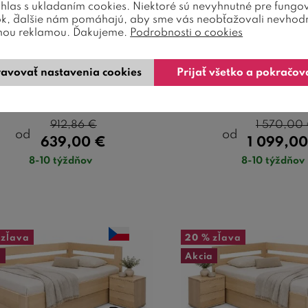
úhlas s ukladaním cookies. Niektoré sú nevyhnutné pre fungo
a 140x200, masív buk,
priestorom Timea 
ok, ďalšie nám pomáhajú, aby sme vás neobťažovali nevhod
Ľavá
masív buk, P
nou reklamou. Ďakujeme.
Podrobnosti o cookies
avovať nastavenia cookies
Prijať všetko a pokračov
asívna drevená posteľ z 2,8 cm
Celomasívna úložná poste
vého masívu. Nosnosť rámu 130
bukového masívu. Nosnos
kg. Povrchová ú ...
kg. Povrchová úp 
912,86
€
1 570,00
od
od
639,00
€
1 099,0
8-10 týždňov
8-10 týždňov
zľava
20 %
zľava
a
Akcia