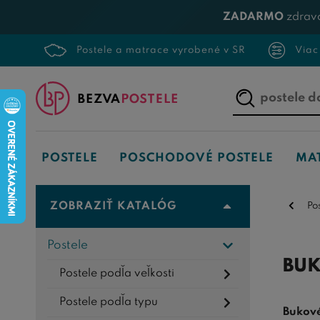
ZADARMO
zdrav
Postele a matrace vyrobené v SR
Viac
Napíšte,
čo
hľadáte...
POSTELE
POSCHODOVÉ POSTELE
MA
ZOBRAZIŤ KATALÓG
Po
Postele
BUK
Postele podľa veľkosti
Postele podľa typu
Bukové