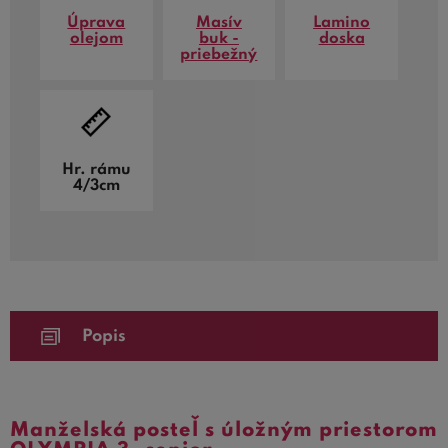
Úprava
Masív
Lamino
olejom
buk -
doska
priebežný
Hr. rámu
4/3cm
Popis
Manželská posteľ s úložným priestorom