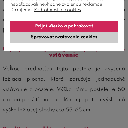
neobťažovali nevhodne zvolenou reklamou.
obsahuje špeciálne kovanie pre výškové
Ďakujeme.
Podrobnosti o cookies
nastavenie roštov. Výslednú výšku ležiacej plochy
Prijať všetko a pokračovať
je teda možné ľubovoľne nastaviť.
Spravovať nastavenia cookies
Olympia 3 - vysoká posteľ pre pohodlné
vstávanie
Veľkou prednosťou tejto postele je zvýšená
ležiaca plocha, ktorá zaručuje jednoduché
vstávanie z postele. Výška rámu postele je 50
cm, pri použití matraca 16 cm je potom výsledná
výška ležiacej plochy cca 55-65 cm.