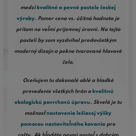
medzi
kvalitné a pevné postele českej
výroby
. Pomer cena vs. úžitná hodnota je
pritom na veľmi príjemnej úrovni. Na tejto
posteli by som vyzdvihol predovšetkým
moderný dizajn a pekne tvarované hlavové
čelo.
Oceňujem tu dokonalé oblé a hladké
prevedenie všetkých hrán a
kvalitnú
ekologickú povrchovú úpravu
. Skvelá je tu
možnosť
nastavenia ležiacej výšky
pomocou nastaviteľného kovania
pre
rošty. Ak hľadáte pevnú posteľ s dobrým