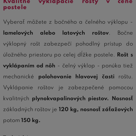
Kvalitné vyklápacie rošty v cene
postele
Vyberať môžete z bočného a čelného výklopu -
lamelových alebo latových roštov
. Bočne
výklopný rošt zabezpečí pohodlný prístup do
úložného priestoru po celej dĺžke postele.
Rošt s
vyklápaním od nôh
- čelný výklop - ponúka tiež
mechanické
polohovanie hlavovej časti
roštu.
Vyklápanie roštov je zabezpečené pomocou
kvalitných
plynokvapalinových piestov. Nosnosť
základných roštov je
120 kg, nosnosť záťažových
potom
150 kg.