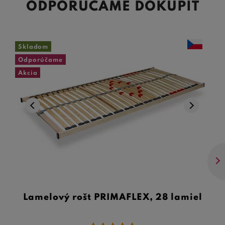
ODPORÚČAME DOKÚPIŤ
Skladom
Odporúčame
Akcia
Lamelový rošt PRIMAFLEX, 28 lamiel