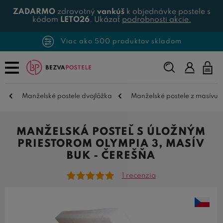
ZADARMO
zdravotný
vankúš
k objednávke postele s
kódom
LETO26
. Ukázať
podrobnosti akcie.
Viac ako 500 produktov skladom
Napíšte,
čo
hľadáte...
Manželské postele dvojlôžka
Manželské postele z masívu
MANŽELSKÁ POSTEĽ S ÚLOŽNÝM
PRIESTOROM OLYMPIA 3, MASÍV
BUK - ČEREŠŇA
1 recenzia