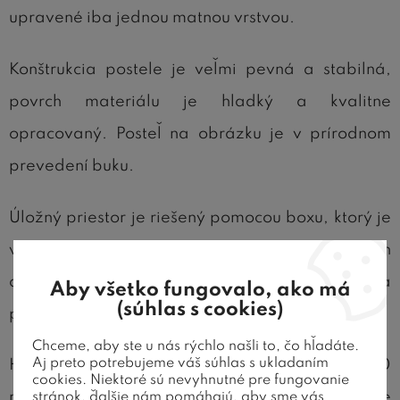
upravené iba jednou matnou vrstvou.
Konštrukcia postele je veľmi pevná a stabilná,
povrch materiálu je hladký a kvalitne
opracovaný. Posteľ na obrázku je v prírodnom
prevedení buku.
Úložný priestor je riešený pomocou boxu, ktorý je
v základnej cene vytvorený z laminátových
dosiek. Celomasívny úložný priestor je za
Aby všetko fungovalo, ako má
(súhlas s cookies)
príplatok (pozri varianty)
Chceme, aby ste u nás rýchlo našli to, čo hľadáte.
Aj preto potrebujeme váš súhlas s ukladaním
Hrúbka masívu 40 mm predné nohy postele, 30
cookies. Niektoré sú nevyhnutné pre fungovanie
mm bočnice a zadné nohy. Konštrukcia postele
stránok, ďalšie nám pomáhajú, aby sme vás