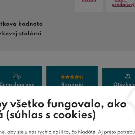
priebežný
žitková hodnota
kovej stolárni
Cena dopravy
Recenzie
Otázka 
predaj
y všetko fungovalo, ako
 (súhlas s cookies)
, aby ste u nás rýchlo našli to, čo hľadáte. Aj preto potreb