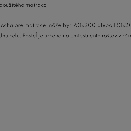
 použitého matraca.
 plocha pre matrace môže byť 160x200 alebo 180x20
 celú. Posteľ je určená na umiestnenie roštov v rá