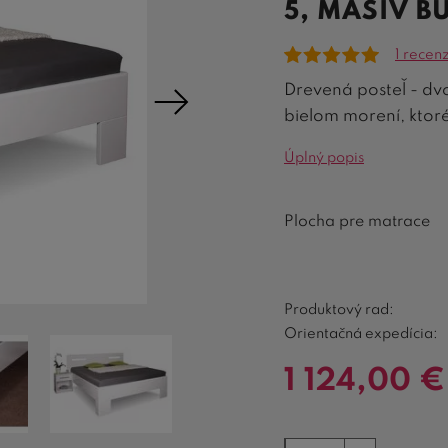
5, MASÍV BU
1 recen
Drevená posteľ - dv
bielom morení, ktor
Úplný popis
Plocha pre matrace
Produktový rad:
Orientačná expedícia:
1 124,00
€