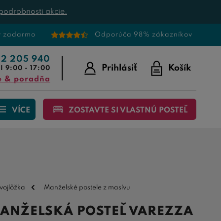
podrobnosti akcie.
v zadarmo
Odporúča 98% zákazníkov
22 205 940
Prihlásiť
Košík
I 9:00 - 17:00
e & poradňa
VÍCE
ZOSTAVTE SI VLASTNÚ POSTEĽ
vojlôžka
Manželské postele z masívu
ANŽELSKÁ POSTEĽ VAREZZA