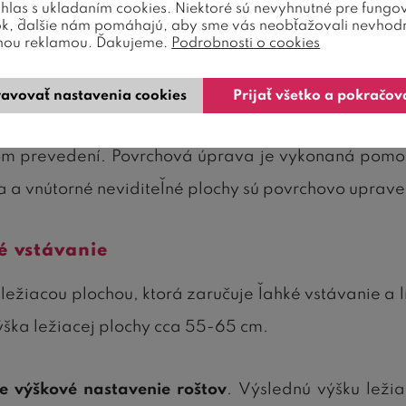
úhlas s ukladaním cookies. Niektoré sú nevyhnutné pre fungo
ukcia tejto krásnej bielej postele je veľmi pevná a 
ok, ďalšie nám pomáhajú, aby sme vás neobťažovali nevhod
nou reklamou. Ďakujeme.
Podrobnosti o cookies
ce). Posteľ vyniká špičkovým prevedením a prepraco
avovať nastavenia cookies
Prijať všetko a pokračov
va
žnom prevedení. Povrchová úprava je vykonaná pom
a a vnútorné neviditeľné plochy sú povrchovo uprav
é vstávanie
ežiacou plochou, ktorá zaručuje ľahké vstávanie a l
ýška ležiacej plochy cca 55-65 cm.
e výškové nastavenie roštov
. Výslednú výšku leži