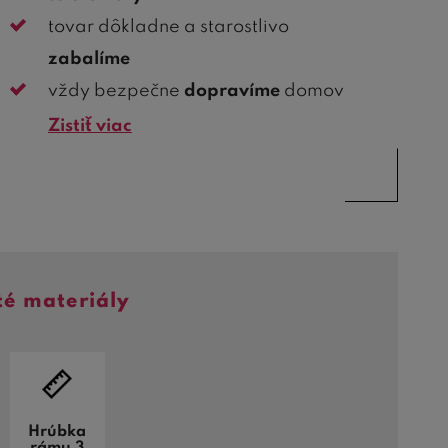
tovar dôkladne a starostlivo
zabalíme
vždy bezpečne
dopravíme
domov
Zistiť viac
té materiály
Hrúbka
rámu 3