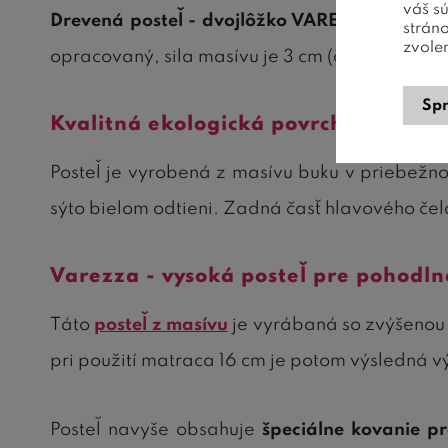
váš s
Drevená posteľ - dvojlôžko VAREZZA 5
konštr
strán
zvole
opracovaný, sila masívu je 3 cm (čelá, bočni
Spr
Kvalitná ekologická povrchová úpra
Posteľ je vyrobená z masívu buku v priebe
sýto bielom odtieni. Zadná časť hlavového čel
Varezza - vysoká posteľ pre pohodln
Táto
posteľ z masívu
je vyrábaná so zvýšenou l
pri použití matraca 16 cm je potom výsledná v
Posteľ navyše obsahuje
špeciálne kovanie pr