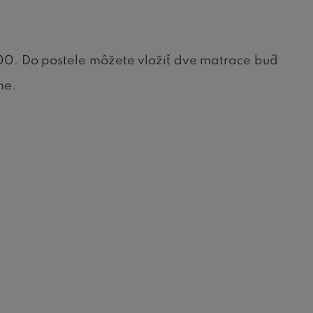
0. Do postele môžete vložiť dve matrace buď
me.