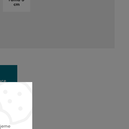
cm
pre
cu
ujeme