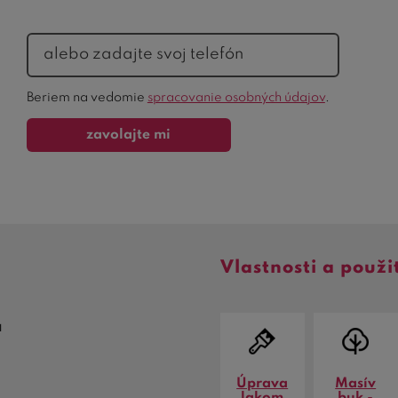
telefón
Ochrana
Beriem na vedomie
spracovanie osobných údajov
.
formulára
zavolajte mi
Vlastnosti a použi
a
Úprava
Masív
lakom
buk -