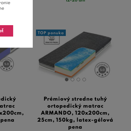
12-20 dní
vanie
ne
ať
TOP ponuka
edický
Prémiový stredne tuhý
matrac
ortopedický matrac
0x200cm,
ARMANDO, 120x200cm,
 pena
25cm, 150kg, latex-gélová
pena