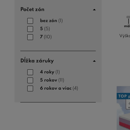
Počet zón
bez zón
(1)
5
(5)
Výška
7
(10)
Dĺžka záruky
4 roky
(1)
5 rokov
(11)
6 rokov a viac
(4)
TOP 