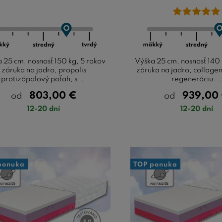
 25 cm, nosnosť 150 kg, 5 rokov
Výška 25 cm, nosnosť 140 
záruka na jadro, propolis
záruka na jadro, collage
protizápalový poťah, s ...
regeneráciu ...
803,00
€
939,00
od
od
12-20 dní
12-20 dní
ponuka
TOP ponuka