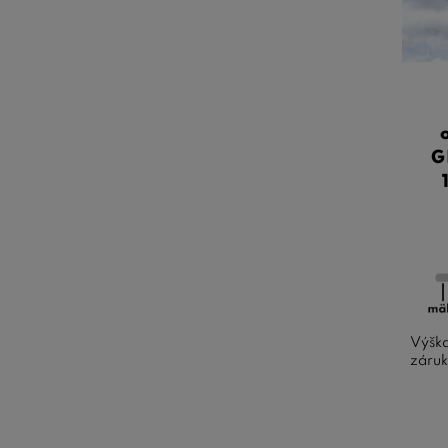
G
Výška
záruk