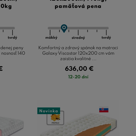
40kg
pamäťová pena
udenej peny
Komfortný a zdravý spánok na matraci
 nosnosť 140
Galaxy Viscostar 120x200 cm vám
zaistia kvalitné ...
€
636,00
€
12-20 dní
Novinka