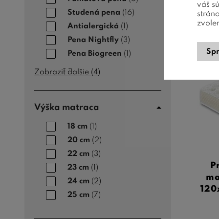
váš s
Studená pena
(16)
strán
zvole
Antialergická
(1)
Pena Nightfly
(3)
Spr
Pena Biogreen
(1)
Akci
Novi
Zobraziť ďalšie (
4
)
Výška matraca
18 cm
(1)
20 cm
(2)
22 cm
(3)
P
23 cm
(1)
ma
24 cm
(2)
120
25 cm
(7)