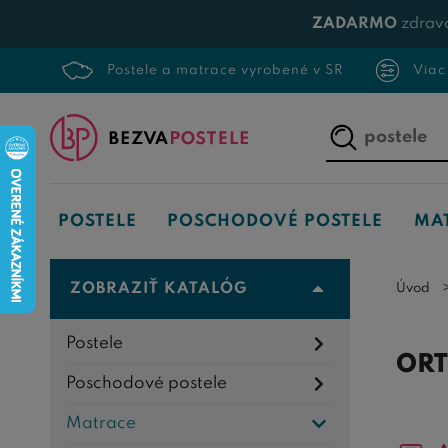
ZADARMO
zdrav
Postele a matrace vyrobené v SR
Viac
Napíšte,
čo
hľadáte...
POSTELE
POSCHODOVÉ POSTELE
MA
ZOBRAZIŤ KATALÓG
Úvod
Postele
ORT
Poschodové postele
Matrace