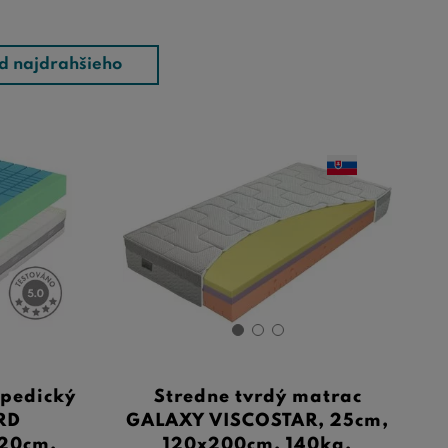
d najdrahšieho
opedický
Stredne tvrdý matrac
RD
GALAXY VISCOSTAR, 25cm,
 20cm,
120x200cm, 140kg,