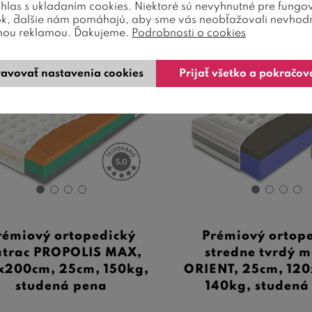
20-30 dní
20-30 dní
úhlas s ukladaním cookies. Niektoré sú nevyhnutné pre fungo
ok, ďalšie nám pomáhajú, aby sme vás neobťažovali nevhod
nou reklamou. Ďakujeme.
Podrobnosti o cookies
avovať nastavenia cookies
Prijať všetko a pokračov
a
nka
rémiový ortopedický
Prémiový ortop
trac PROPOLIS MAX,
stredne tvrdý 
x200cm, 25cm, 150kg,
ORIENT, 25cm, 12
studená pena
140kg, studená