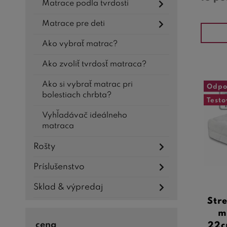
Matrace podľa tvrdosti
Matrace pre deti
Ako vybrať matrac?
Ako zvoliť tvrdosť matraca?
Ako si vybrať matrac pri
Odpo
bolestiach chrbta?
Test
Vyhľadávač ideálneho
matraca
Rošty
Príslušenstvo
Sklad & výpredaj
Str
m
cena
22c