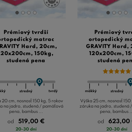
Prémiový tvrdší
Prémiový tvr
ortopedický matrac
ortopedický m
RAVITY Hard, 20cm,
GRAVITY Hard, 
120x200cm, 150kg,
120x200cm, 15
studená pena
studená pe
 20 cm, nosnosť 150 kg, 5 rokov
Výška 25 cm, nosnosť 150 
a na jadro, studená / pamäťová
záruka na jadro, studená
pena, bambus ...
pena, bambus ..
519,00
€
623,00
od
od
20-30 dní
20-30 dní