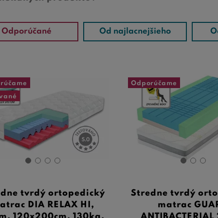
Odporúčané
Od najlacnejšieho
O
rúčame
Odporúčame
ované
edne tvrdý ortopedický
Stredne tvrdý ort
atrac DIA RELAX HI,
matrac GUA
m, 120x200cm, 130kg,
ANTIBACTERIAL