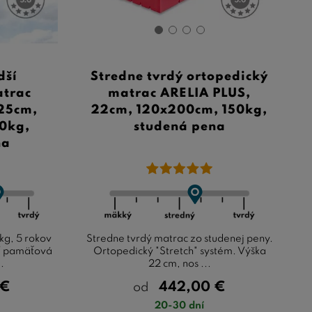
dší
Stredne tvrdý ortopedický
atrac
matrac ARELIA PLUS,
25cm,
22cm, 120x200cm, 150kg,
0kg,
studená pena
na
kg, 5 rokov
Stredne tvrdý matrac zo studenej peny.
 / pamäťová
Ortopedický "Stretch" systém. Výška
.
22 cm, nos ...
€
442,00
€
od
20-30 dní