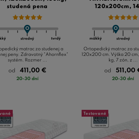
studená pena
120x200cm, 1
opedický matrac zo studenej a
Ortopedický matrac zo st
nej peny. Zdravotný "Ahornflex"
120x200 cm. Výška 20 cm,
systém. Rozmer ...
kg, 7 zón, z ...
411,00
€
511,00
od
od
20-30 dní
20-30 dní
ované
Testované