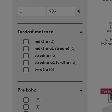
Cena
€
do
Cena
od
Tvrdosť matraca
Ort
mäkšia
(2)
hybrid
mäkšia až stredná
(5)
stredná
(12)
stredná až tvrdšia
(12)
tvrdšia
(6)
Pre koho
Test
(9)
(1)