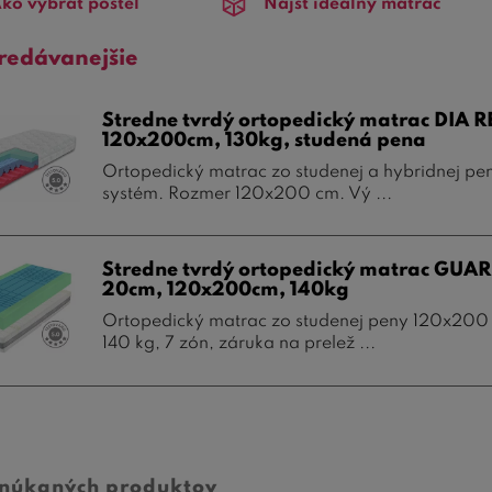
ko vybrať posteľ
Nájsť ideálny matrac
redávanejšie
Stredne tvrdý ortopedický matrac DIA R
120x200cm, 130kg, studená pena
Ortopedický matrac zo studenej a hybridnej pe
systém. Rozmer 120x200 cm. Vý ...
Stredne tvrdý ortopedický matrac GUA
20cm, 120x200cm, 140kg
Ortopedický matrac zo studenej peny 120x200
140 kg, 7 zón, záruka na prelež ...
onúkaných produktov