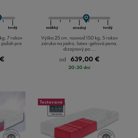
kg, 7 rokov
Výška 25 cm, nosnosť 150 kg, 5 rokov
n poťah pre
záruka na jadro, latex-gélová pena,
dizajnový po ...
€
639,00
€
od
20-30 dní
Testované