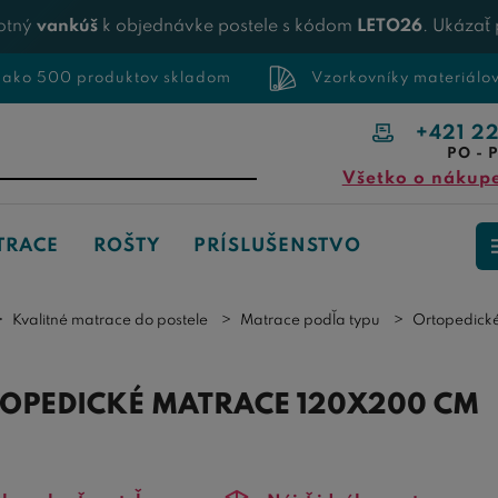
otný
vankúš
k objednávke postele s kódom
LETO26
. Ukázať
 ako 500 produktov skladom
Vzorkovníky materiálo
+421 2
PO - P
Všetko o nákup
TRACE
ROŠTY
PRÍSLUŠENSTVO
Kvalitné matrace do postele
Matrace podľa typu
Ortopedick
OPEDICKÉ MATRACE 120X200 CM