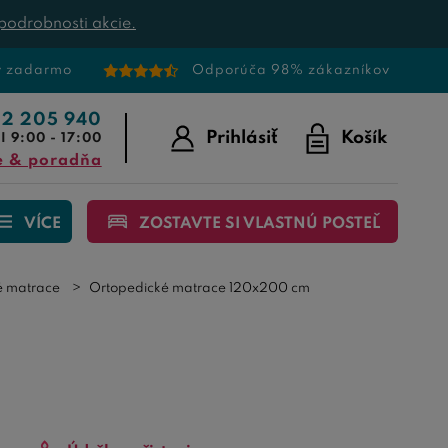
podrobnosti akcie.
v zadarmo
Odporúča 98% zákazníkov
22 205 940
Prihlásiť
Košík
I 9:00 - 17:00
e & poradňa
VÍCE
ZOSTAVTE SI VLASTNÚ POSTEĽ
é matrace
Ortopedické matrace 120x200 cm