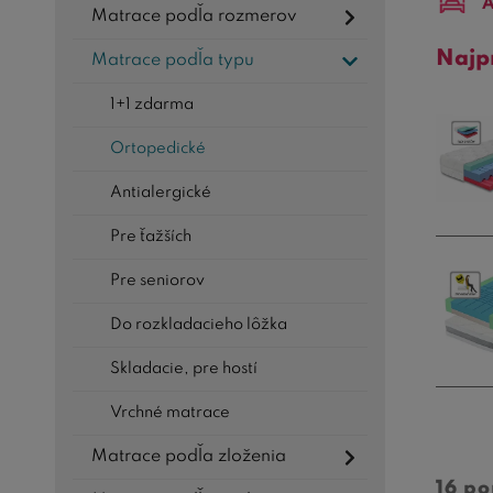
A
Matrace podľa rozmerov
Najp
Matrace podľa typu
1+1 zdarma
Ortopedické
Antialergické
Pre ťažších
Pre seniorov
Do rozkladacieho lôžka
Skladacie, pre hostí
Vrchné matrace
Matrace podľa zloženia
16 p