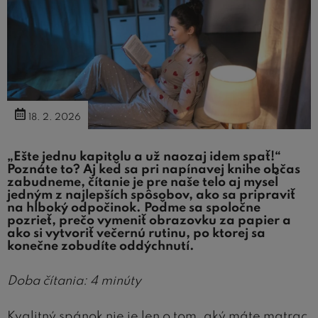
18. 2. 2026
„Ešte jednu kapitolu a už naozaj idem spať!“
Poznáte to? Aj keď sa pri napínavej knihe občas
zabudneme, čítanie je pre naše telo aj myseľ
jedným z najlepších spôsobov, ako sa pripraviť
na hlboký odpočinok. Poďme sa spoločne
pozrieť, prečo vymeniť obrazovku za papier a
ako si vytvoriť večernú rutinu, po ktorej sa
konečne zobudíte oddýchnutí.
Doba čítania: 4 minúty
Kvalitný spánok nie je len o tom, aký máte matrac