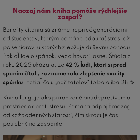
Naozaj nám kniha pomôže rýchlejšie
zaspať?
Benefity čítania sú známe naprieč generáciami –
od študentov, ktorým pomáha odbúrať stres, až
po seniorov, u ktorých zlepšuje duševnú pohodu.
Pokiaľ ide o spánok, veda hovorí jasne. Štúdia z
roku 2025 ukázala, že
42 % ľudí, ktorí si pred
spaním čítali, zaznamenalo zlepšenie kvality
spánku
, zatiaľ čo u „nečitateľov“ to bolo iba 28 %.
Kniha funguje ako prirodzené antidepresívum a
prostriedok proti stresu. Pomáha odpojiť mozog
od každodenných starostí, čím skracuje čas
potrebný na zaspanie.