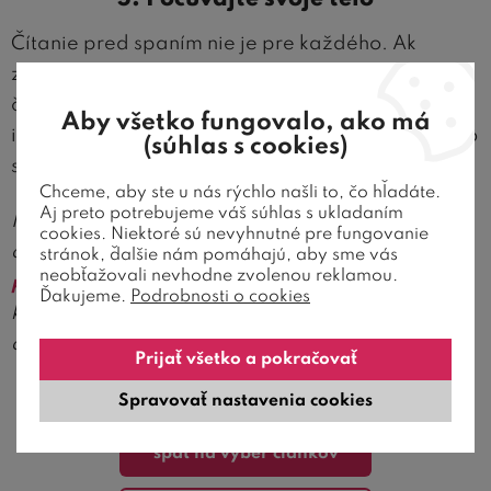
Čítanie pred spaním nie je pre každého. Ak
zistíte, že vás kniha skôr rozrušuje alebo že sa do
čítania musíte nútiť, netlačte na pílu. Každý sme
Aby všetko fungovalo, ako má
iný a dôležité je nájsť si takú rutinu, po ktorej sa vo
(súhlas s cookies)
svojej posteli cítite maximálne uvoľnene.
Chceme, aby ste u nás rýchlo našli to, čo hľadáte.
Aj preto potrebujeme váš súhlas s ukladaním
Hľadáte to pravé miesto pre svoje večerné
cookies. Niektoré sú nevyhnutné pre fungovanie
čítanie? Prezrite si našu ponuku kvalitných
stránok, ďalšie nám pomáhajú, aby sme vás
neobťažovali nevhodne zvolenou reklamou.
pohodlných postelí
a
zdravotných matracov
, na
Ďakujeme.
Podrobnosti o cookies
ktorých si môžete s knihou v ruke príjemne
oddýchnuť.
Prijať všetko a pokračovať
Spravovať nastavenia cookies
späť na výber článkov