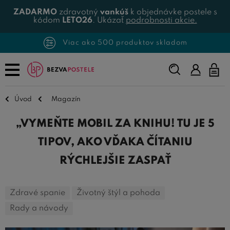
ZADARMO
zdravotný
vankúš
k objednávke postele s
kódom
LETO26
. Ukázať
podrobnosti akcie.
Viac ako 500 produktov skladom
Napíšte,
čo
hľadáte...
Úvod
Magazín
„VYMEŇTE MOBIL ZA KNIHU! TU JE 5
TIPOV, AKO VĎAKA ČÍTANIU
RÝCHLEJŠIE ZASPAŤ
Zdravé spanie
Životný štýl a pohoda
Rady a návody