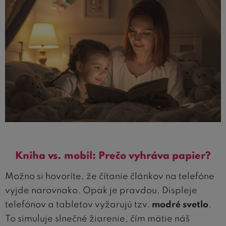
Kniha vs. mobil: Prečo vyhráva papier?
Možno si hovoríte, že čítanie článkov na telefóne
vyjde narovnako. Opak je pravdou. Displeje
telefónov a tabletov vyžarujú tzv.
modré svetlo
.
To simuluje slnečné žiarenie, čím mätie náš