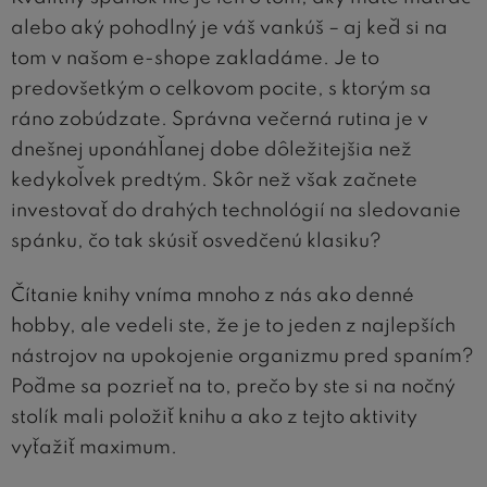
alebo aký pohodlný je váš vankúš – aj keď si na
tom v našom e-shope zakladáme. Je to
predovšetkým o celkovom pocite, s ktorým sa
ráno zobúdzate. Správna večerná rutina je v
dnešnej uponáhľanej dobe dôležitejšia než
kedykoľvek predtým. Skôr než však začnete
investovať do drahých technológií na sledovanie
spánku, čo tak skúsiť osvedčenú klasiku?
Čítanie knihy vníma mnoho z nás ako denné
hobby, ale vedeli ste, že je to jeden z najlepších
nástrojov na upokojenie organizmu pred spaním?
Poďme sa pozrieť na to, prečo by ste si na nočný
stolík mali položiť knihu a ako z tejto aktivity
vyťažiť maximum.