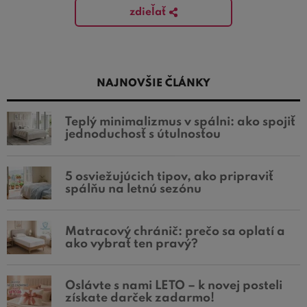
zdieľať
NAJNOVŠIE ČLÁNKY
Teplý minimalizmus v spálni: ako spojiť
jednoduchosť s útulnosťou
5 osviežujúcich tipov, ako pripraviť
spálňu na letnú sezónu
Matracový chránič: prečo sa oplatí a
ako vybrať ten pravý?
Oslávte s nami LETO – k novej posteli
získate darček zadarmo!