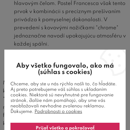
hlavovým čelom. Posteľ Francesca však tento
prvok v kombinácii s precíznym prešívaním
privádza k pomyselnej dokonalosti. V
prevedení s kovovými nožičkami "chrome"
jednoznačne navodí upokojujúcu atmosféru v
každej spálni.
Ako si predstavujete luxusnú posteľ do
Aby všetko fungovalo, ako má
spálne?
(súhlas s cookies)
Máte doma nejakú dizajnovú čalúnenú posteľ, o
Chceme, aby ste u nás rýchlo našli to, čo hľadáte.
Aj preto potrebujeme váš súhlas s ukladaním
ktorej si myslíte, že patrí medzi spálňové
cookies. Niektoré sú nevyhnutné pre fungovanie
"Ferrari"? Dajte nám vedieť, akú posteľ radíte
stránok, ďalšie nám pomáhajú, aby sme vás
neobťažovali nevhodne zvolenou reklamou.
medzi svoje obľúbené. Môžete nám zaslať vaše
Ďakujeme.
Podrobnosti o cookies
foto na
Facebook
alebo zdieľať svoju luxusnú
krásku cez
Instagram
.
Prijať všetko a pokračovať