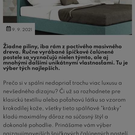
9. 9. 2021
Žiadne piliny, iba rám z poctivého masivného
dreva. Ručne vyrábané špičkové čalúnené
postele sa vyznačujú nielen týmto, ale aj
mnohými ďalšími unikátnymi vlastnosťami. Tu je
výber tých najlepších.
Prečo si v spálni nedopriať trochu viac luxusu a
nevšedného dizajnu? Či už sa rozhodnete pre
klasickú textíliu alebo poťahovú látku so vzorom
krokodílej kože, všetky tieto spálňové "krásky"
kladú maximálny dôraz na súčasný štýl a
dokonalé pohodlie. Prinášame vám výber
najzaujímavejších špičkových čalúnených postelí,