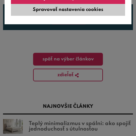
Spravovať nastavenia cookies
späť na výber článkov
zdieľať
NAJNOVŠIE ČLÁNKY
Teplý minimalizmus v spálni: ako spojiť
jednoduchosť s útulnosťou