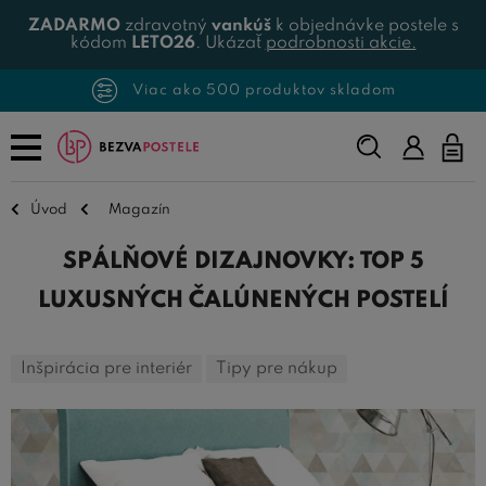
ZADARMO
zdravotný
vankúš
k objednávke postele s
kódom
LETO26
. Ukázať
podrobnosti akcie.
Viac ako 500 produktov skladom
Napíšte,
čo
hľadáte...
Úvod
Magazín
SPÁLŇOVÉ DIZAJNOVKY: TOP 5
LUXUSNÝCH ČALÚNENÝCH POSTELÍ
Inšpirácia pre interiér
Tipy pre nákup