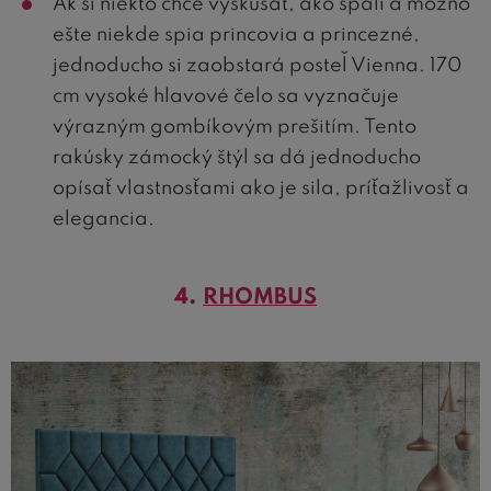
Ak si niekto chce vyskúšať, ako spali a možno
ešte niekde spia princovia a princezné,
jednoducho si zaobstará posteľ Vienna. 170
cm vysoké hlavové čelo sa vyznačuje
výrazným gombíkovým prešitím. Tento
rakúsky zámocký štýl sa dá jednoducho
opísať vlastnosťami ako je sila, príťažlivosť a
elegancia.
4.
RHOMBUS