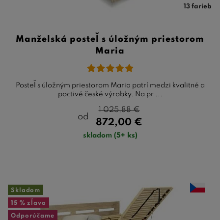
13 farieb
Manželská posteľ s úložným priestorom
Maria
Posteľ s úložným priestorom Maria patrí medzi kvalitné a
poctivé české výrobky. Na pr ...
1 025,88
€
od
872,00
€
skladom
(5+ ks)
Skladom
15 %
zľava
Odporúčame