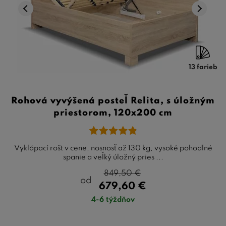
13 farieb
Rohová vyvýšená posteľ Relita, s úložným
priestorom, 120x200 cm
Vyklápací rošt v cene, nosnosť až 130 kg, vysoké pohodlné
spanie a veľký úložný pries ...
849,50
€
od
679,60
€
4-6 týždňov