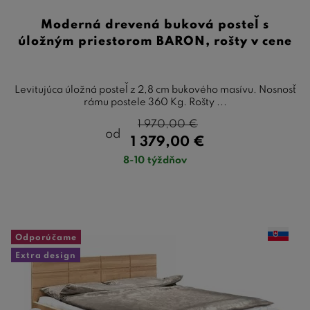
Moderná drevená buková posteľ s
úložným priestorom BARON, rošty v cene
Levitujúca úložná posteľ z 2,8 cm bukového masívu. Nosnosť
rámu postele 360 Kg. Rošty ...
1 970,00
€
od
1 379,00
€
8-10 týždňov
Odporúčame
Extra design