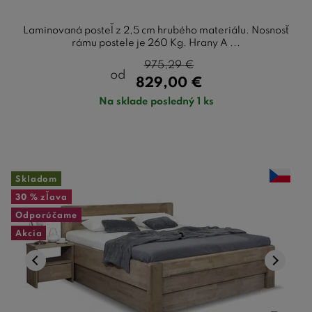
Laminovaná posteľ z 2,5 cm hrubého materiálu. Nosnosť
rámu postele je 260 Kg. Hrany A ...
975,29
€
od
829,00
€
Na sklade posledný 1 ks
Skladom
30 %
zľava
Odporúčame
Akcia