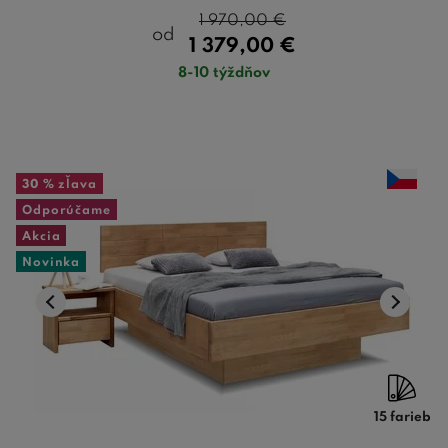
1 970,00
€
od
1 379,00
€
8-10 týždňov
30 %
zľava
Odporúčame
Akcia
Novinka
15 farieb