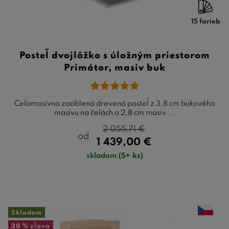
15 farieb
Posteľ dvojlôžko s úložným priestorom
Primátor, masiv buk
Celomasívna zaoblená drevená posteľ z 3,8 cm bukového
masívu na čelách a 2,8 cm masív ...
2 055,71
€
od
1 439,00
€
skladom
(5+ ks)
Skladom
20 %
zľava