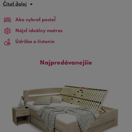
čomu sa stanú dominantným prvkom každej spálne. Tieto
Čítať ďalej
postele nielenže poskytujú výnimočný komfort počas
spánku, ale ponúkajú aj praktické riešenie pre ukladanie
Ako vybrať posteľ
posteľnej bielizne, sezónneho oblečenia či iných
nevyhnutností, čím ušetríte veľa miesta vo vašom dome.
Nájsť ideálny matrac
Údržba a čistenie
Úložný priestor
je kľúčovým prvkom bielych postelí s
úložným priestorom, ktorý zvyšuje ich praktickosť.
Integrované úložné boxy pod matracou sú ľahko
Najpredávanejšie
prístupné a ponúkajú obrovské množstvo miesta, kde
môžete ukladať veci mimo zraky návštev, čo pomáha
udržiavať váš dom čistý a organizovaný.
Biela farba týchto postelí nielenže rozjasňuje priestor a
dodáva pocit sviežosti, ale tiež
opticky zväčšuje spáľňu
a
ľahko sa kombinuje s rôznymi farbami a dekoračnými
prvkami. Biele postele s úložným priestorom sa tak
stávajú univerzálnym kúskom nábytku, ktorý výborne
zapadne do akéhokoľvek interiérového štýlu od