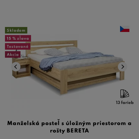
Skladom
15 %
zľava
Testované
Akcia
13 farieb
Manželská posteľ s úložným priestorom a
rošty BERETA