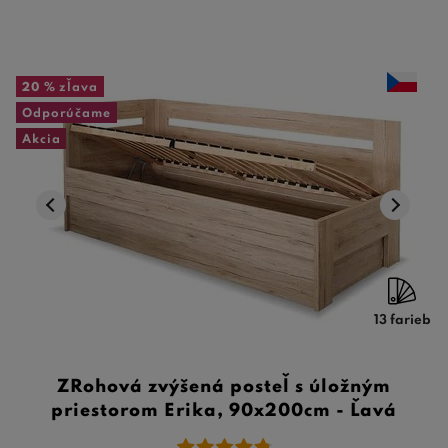
20 %
zľava
Odporúčame
Akcia
13 farieb
ZRohová zvýšená posteľ s úložným
priestorom Erika, 90x200cm - Ľavá