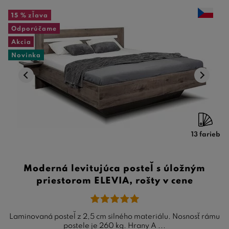
15 %
zľava
Odporúčame
Akcia
Novinka
13 farieb
Moderná levitujúca posteľ s úložným
priestorom ELEVIA, rošty v cene
Laminovaná posteľ z 2,5 cm silného materiálu. Nosnosť rámu
postele je 260 kg. Hrany A ...