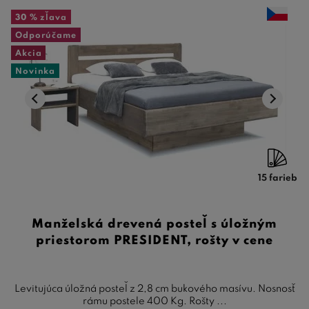
30 %
zľava
Odporúčame
Akcia
Novinka
15 farieb
Manželská drevená posteľ s úložným
priestorom PRESIDENT, rošty v cene
Levitujúca úložná posteľ z 2,8 cm bukového masívu. Nosnosť
rámu postele 400 Kg. Rošty ...