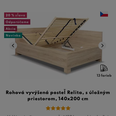
20 %
zľava
Odporúčame
Akcia
Novinka
13 farieb
Rohová vyvýšená posteľ Relita, s úložným
priestorom, 140x200 cm