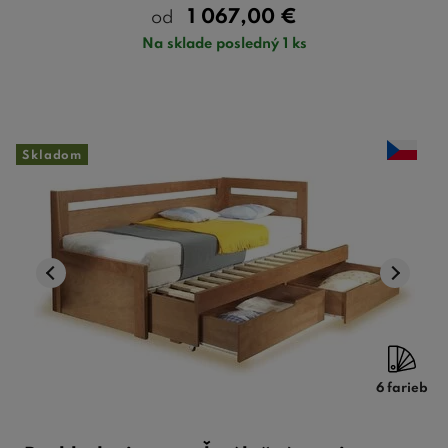
1 067,00
€
od
Na sklade posledný 1 ks
Skladom
6 farieb