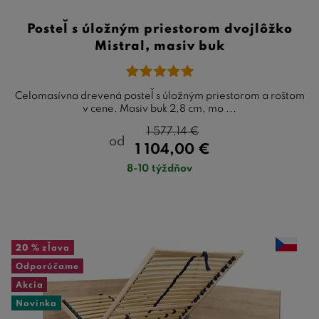
Posteľ s úložným priestorom dvojlôžko
Mistral, masiv buk
Celomasívna drevená posteľ s úložným priestorom a roštom
v cene. Masiv buk 2,8 cm, mo ...
1 577,14
€
od
1 104,00
€
8-10 týždňov
20 %
zľava
Odporúčame
Akcia
Novinka