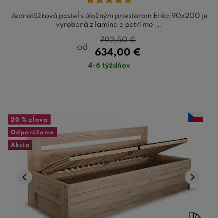
Jednolôžková posteľ s úložným priestorom Erika 90x200 je
vyrobená z lamina a patrí me ...
792,50
€
od
634,00
€
4-6 týždňov
20 %
zľava
Odporúčame
Akcia