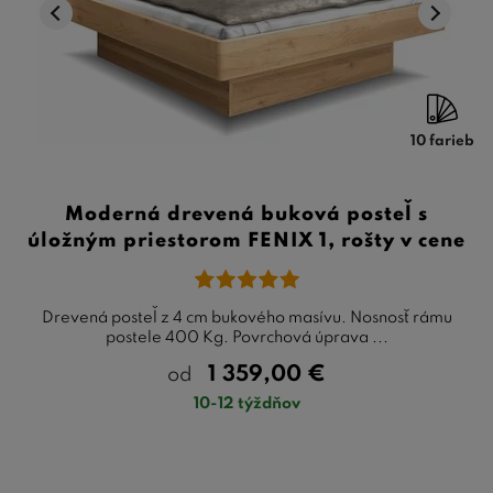
10 farieb
Moderná drevená buková posteľ s
úložným priestorom FENIX 1, rošty v cene
Drevená posteľ z 4 cm bukového masívu. Nosnosť rámu
postele 400 Kg. Povrchová úprava ...
1 359,00
€
od
10-12 týždňov