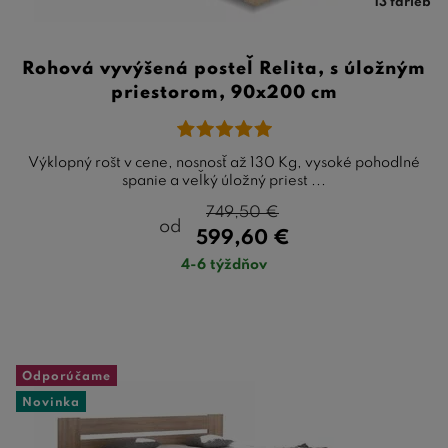
13 farieb
Rohová vyvýšená posteľ Relita, s úložným
priestorom, 90x200 cm
Výklopný rošt v cene, nosnosť až 130 Kg, vysoké pohodlné
spanie a veľký úložný priest ...
749,50
€
od
599,60
€
4-6 týždňov
Odporúčame
Novinka