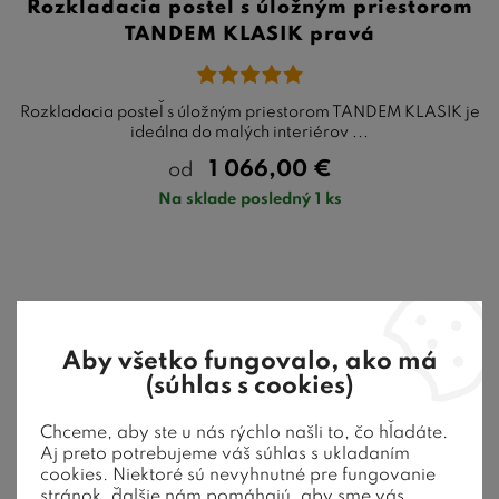
Rozkladacia posteľ s úložným priestorom
TANDEM KLASIK pravá
Rozkladacia posteľ s úložným priestorom TANDEM KLASIK je
ideálna do malých interiérov ...
1 066,00
€
od
Na sklade posledný 1 ks
Skladom
24 %
zľava
Aby všetko fungovalo, ako má
(súhlas s cookies)
Akcia
Výpredaj
Chceme, aby ste u nás rýchlo našli to, čo hľadáte.
Aj preto potrebujeme váš súhlas s ukladaním
cookies. Niektoré sú nevyhnutné pre fungovanie
stránok, ďalšie nám pomáhajú, aby sme vás