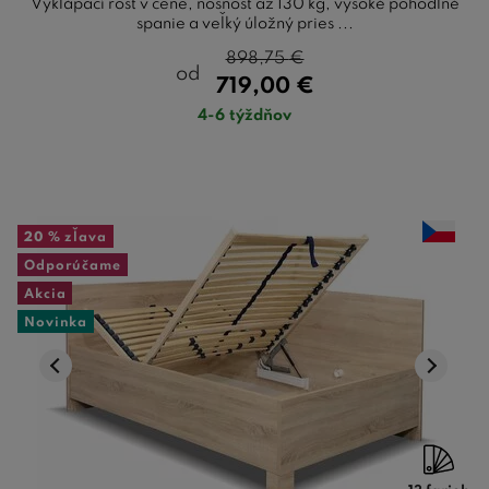
Vyklápací rošt v cene, nosnosť až 130 kg, vysoké pohodlné
spanie a veľký úložný pries ...
898,75
€
od
719,00
€
4-6 týždňov
20 %
zľava
Odporúčame
Akcia
Novinka