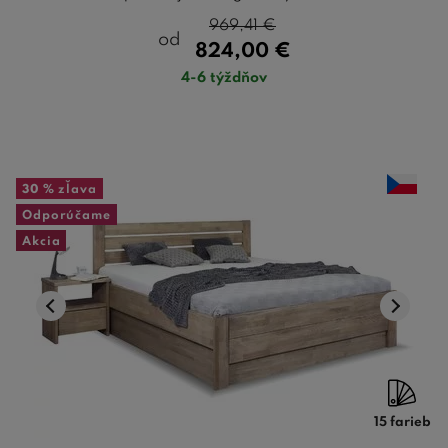
969,41
€
od
824,00
€
4-6 týždňov
30 %
zľava
Odporúčame
Akcia
15 farieb