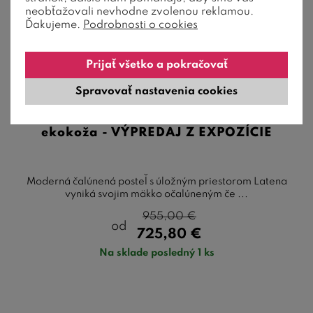
neobťažovali nevhodne zvolenou reklamou.
Ďakujeme.
Podrobnosti o cookies
1 farby
Prijať všetko a pokračovať
Spravovať nastavenia cookies
Zvýšená čalúnená posteľ Laterna, s
úložným priestorom, 180x200, biela
ekokoža - VÝPREDAJ Z EXPOZÍCIE
Moderná čalúnená posteľ s úložným priestorom Latena
vyniká svojim mäkko očalúneným če ...
955,00
€
od
725,80
€
Na sklade posledný 1 ks