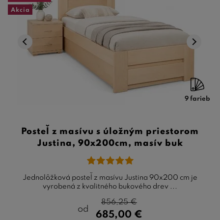
Akcia
9 farieb
Posteľ z masívu s úložným priestorom
Justina, 90x200cm, masív buk
Jednolôžková posteľ z masívu Justina 90x200 cm je
vyrobená z kvalitného bukového drev ...
856,25
€
od
685,00
€