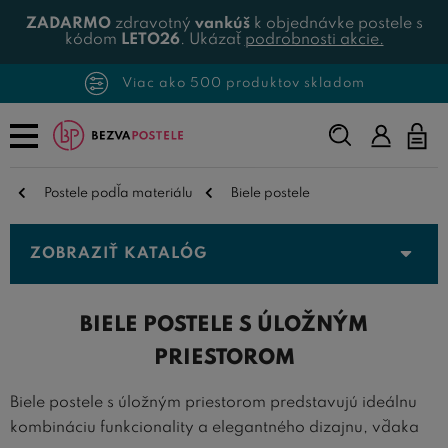
ZADARMO
zdravotný
vankúš
k objednávke postele s
kódom
LETO26
. Ukázať
podrobnosti akcie.
Viac ako 500 produktov skladom
Napíšte,
čo
hľadáte...
Postele podľa materiálu
Biele postele
ZOBRAZIŤ KATALÓG
BIELE POSTELE S ÚLOŽNÝM
PRIESTOROM
Biele postele s úložným priestorom predstavujú ideálnu
kombináciu funkcionality a elegantného dizajnu, vďaka