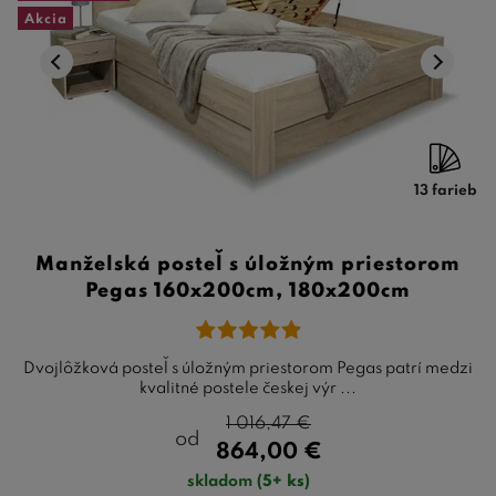
Akcia
13 farieb
Manželská posteľ s úložným priestorom
Pegas 160x200cm, 180x200cm
Dvojlôžková posteľ s úložným priestorom Pegas patrí medzi
kvalitné postele českej výr ...
1 016,47
€
od
864,00
€
skladom
(5+ ks)