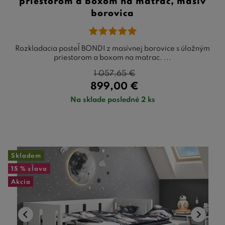
priestorom a boxom na matrac, masív
borovica
Rozkladacia posteľ BONDI z masívnej borovice s úložným
priestorom a boxom na matrac. ...
1 057,65
€
899,00
€
Na sklade posledné 2 ks
Skladom
15 %
zľava
Akcia