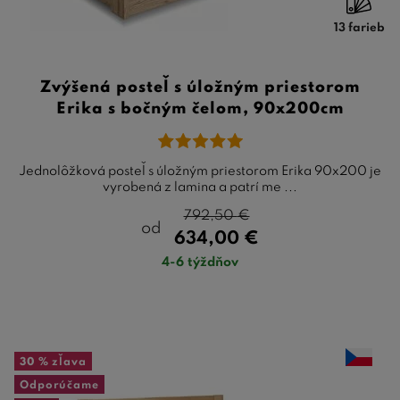
13 farieb
Zvýšená posteľ s úložným priestorom
Erika s bočným čelom, 90x200cm
Jednolôžková posteľ s úložným priestorom Erika 90x200 je
vyrobená z lamina a patrí me ...
792,50
€
od
634,00
€
4-6 týždňov
30 %
zľava
Odporúčame