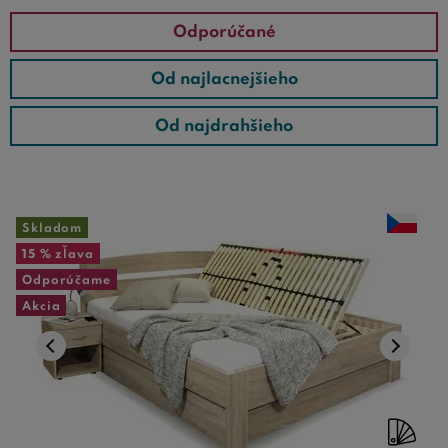
Odporúčané
Od najlacnejšieho
Od najdrahšieho
Skladom
15 %
zľava
Odporúčame
Akcia