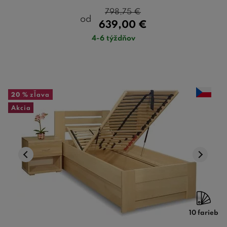
798,75
€
od
639,00
€
4-6 týždňov
20 %
zľava
Akcia
10 farieb