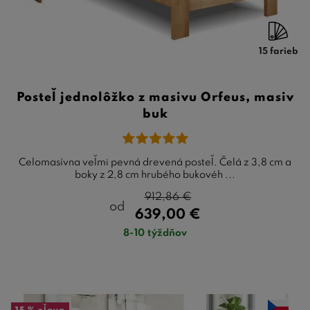
15 farieb
Posteľ jednolôžko z masivu Orfeus, masiv
buk
Celomasívna veľmi pevná drevená posteľ. Čelá z 3,8 cm a
boky z 2,8 cm hrubého bukovéh ...
912,86
€
od
639,00
€
8-10 týždňov