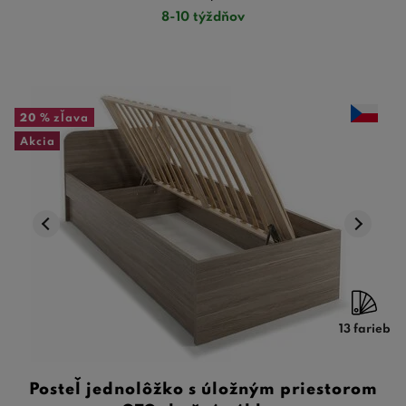
8-10 týždňov
20 %
zľava
Akcia
13 farieb
Posteľ jednolôžko s úložným priestorom