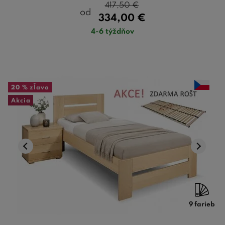
417,50
€
od
334,00
€
4-6 týždňov
20 %
zľava
Akcia
9 farieb