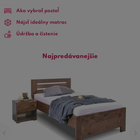
rozmer 80x200 cm ponúka dostatok priestoru pre
Ako vybrať posteľ
pohodlný odpočinok, bez zbytočného zaberania miesta v
miestnosti.
Nájsť ideálny matrac
Údržba a čistenie
Elegantná biela farba
prináša do spálne pocit svetlosti a
priestoru, čo môže vizuálne zväčšiť menšie izby. Biela je
tiež farba, ktorá sa ľahko kombinuje s akýmkoľvek
Najpredávanejšie
dizajnom interiéru a ponúka nekonečné možnosti pre
ladienie s ostatnými farbami a vzormi v miestnosti.
Rozmer 80x200 cm
je ideálny pre jednotlivcov,
poskytujúci dostatok miesta pre pohodlný spánok. Tento
rozmer je tiež skvelou voľbou pre hosťovské izby, detské
izby alebo ako priestorovo úsporné riešenie pre malé
byty.
Jednoduchá údržba
bielej farby môže byť prekvapivo
jednoduchá, napriek bežným obavám. Moderné
materiály a povrchové úpravy znamenajú, že tieto