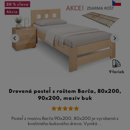
20 %
zľava
Akcia
9 farieb
Drevená posteľ s roštom Barča, 80x200,
90x200, masív buk
Posteľ z masívu Barča 90x200, 80x200 je vyrobená z
kvalitného bukového dreva. Vyniká ...