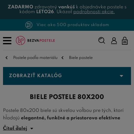
ZADARMO
zdravotný
vankúš
k objednávke postele s
kódom
LETO26
. Ukázať
podrobnosti akcie.
Viac ako 500 produktov skladom
Napíšte,
čo
hľadáte...
Postele podľa materiálu
Biele postele
ZOBRAZIŤ KATALÓG
BIELE POSTELE 80X200
Postele 80x200 biele sú skvelou voľbou pre tých, ktorí
hľadajú
elegantné, funkčné a priestorovo efektívne
riešenie pre svoju spálňu. Biela farba pridáva
Čítať ďalej
akémukoľvek priestoru svieži a čistý vzhľad, zatiaľ čo