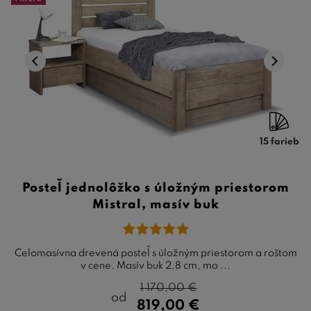
15 farieb
Posteľ jednolôžko s úložným priestorom
Mistral, masív buk
Celomasívna drevená posteľ s úložným priestorom a roštom
v cene. Masív buk 2,8 cm, mo ...
1 170,00
€
od
819,00
€