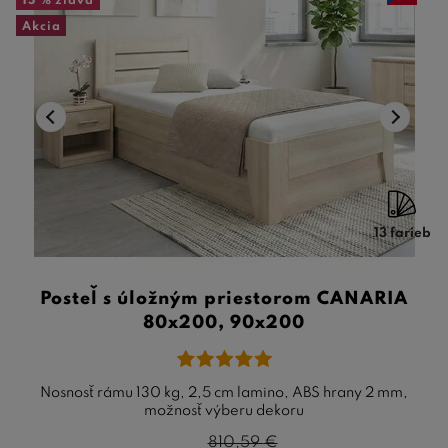
15 %
zľava
Akcia
13 farieb
Posteľ s úložným priestorom CANARIA
80x200, 90x200
Nosnosť rámu 130 kg, 2,5 cm lamino, ABS hrany 2 mm,
možnosť výberu dekoru
810,59
€