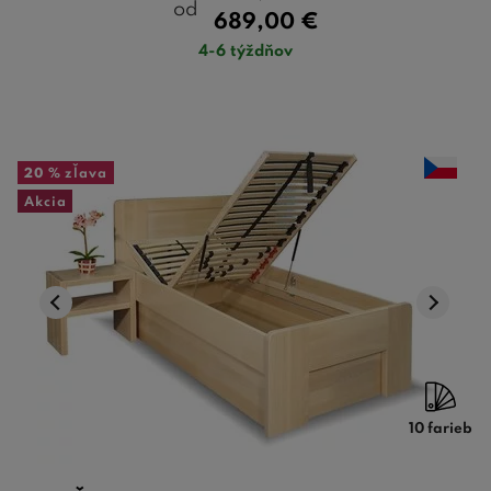
od
689,00
€
4-6 týždňov
20 %
zľava
Akcia
10 farieb