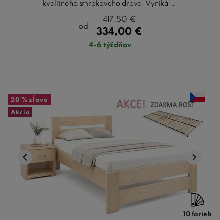
kvalitného smrekového dreva. Vyniká ...
417,50
€
od
334,00
€
4-6 týždňov
20 %
zľava
Akcia
10 farieb