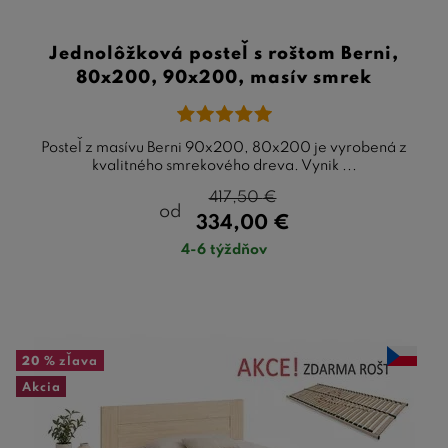
Jednolôžková posteľ s roštom Berni,
80x200, 90x200, masív smrek
Posteľ z masívu Berni 90x200, 80x200 je vyrobená z
kvalitného smrekového dreva. Vynik ...
417,50
€
od
334,00
€
4-6 týždňov
20 %
zľava
Akcia