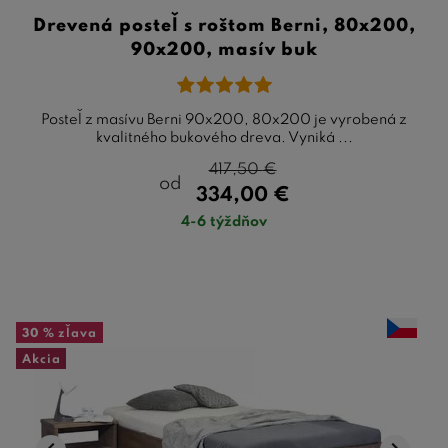
Drevená posteľ s roštom Berni, 80x200,
90x200, masív buk
Posteľ z masívu Berni 90x200, 80x200 je vyrobená z
kvalitného bukového dreva. Vyniká ...
417,50
€
od
334,00
€
4-6 týždňov
30 %
zľava
Akcia