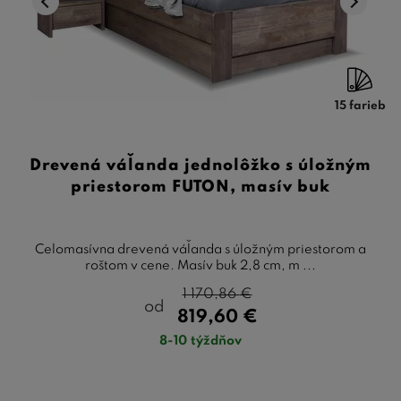
15 farieb
Drevená váľanda jednolôžko s úložným
priestorom FUTON, masív buk
Celomasívna drevená váľanda s úložným priestorom a
roštom v cene. Masív buk 2,8 cm, m ...
1 170,86
€
od
819,60
€
8-10 týždňov