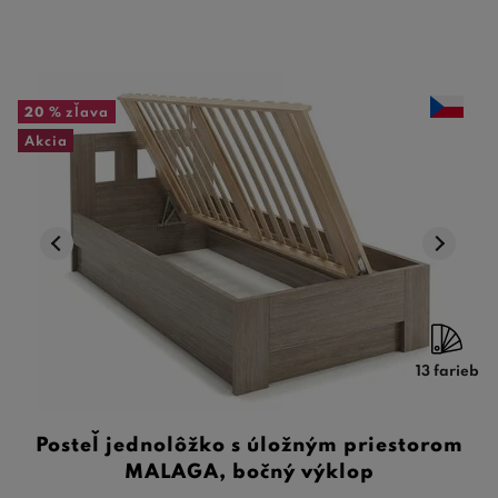
20 %
zľava
Akcia
13 farieb
Posteľ jednolôžko s úložným priestorom
MALAGA, bočný výklop