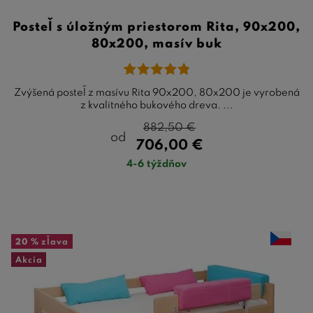
Posteľ s úložným priestorom Rita, 90x200,
80x200, masív buk
Zvýšená posteľ z masívu Rita 90x200, 80x200 je vyrobená
z kvalitného bukového dreva. ...
882,50
€
od
706,00
€
4-6 týždňov
20 %
zľava
Akcia