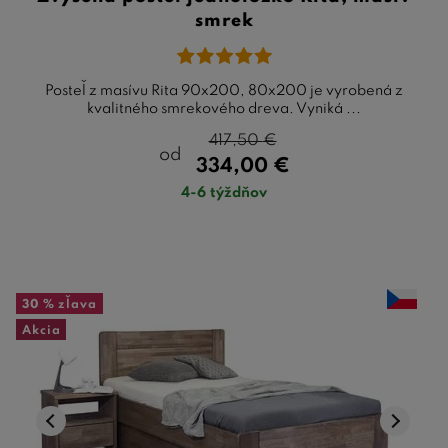
smrek
Posteľ z masívu Rita 90x200, 80x200 je vyrobená z
kvalitného smrekového dreva. Vyniká ...
417,50
€
od
334,00
€
4-6 týždňov
30 %
zľava
Akcia