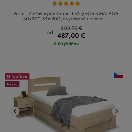
Posteľ s úložným priestorom, bočný výklop MALAGA
80x200, 90x200 je vyrobená z lamina ...
608,75
€
od
487,00
€
4-6 týždňov
15 %
zľava
Akcia