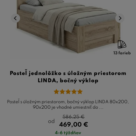
13 farieb
Posteľ jednolôžko s úložným priestorom
LINDA, bočný výklop
Posteľ s úložným priestorom, bočný výklop LINDA 80x200,
90x200 je vhodné umiestniť do ...
586,25
€
od
469,00
€
4-6 týždňov