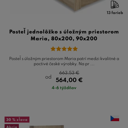
13 farieb
Posteľ jednolôžko s úložným priestorom
Maria, 80x200, 90x200
Posteľ s úložným priestorom Maria patrí medzi kvalitné a
poctivé české výrobky. Na pr ...
663,53
€
od
564,00
€
4-6 týždňov
30 %
zľava
Akcia