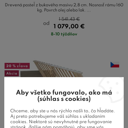
Drevená posteľ z bukového masívu 2,8 cm. Nosnosť rámu 160
kg. Povrch olej alebo lak. ...
1 541,43
€
od
1 079,00
€
8-10 týždňov
20 %
zľava
Akcia
Aby všetko fungovalo, ako má
(súhlas s cookies)
Chceme, aby ste u nás rýchlo našli to, čo hľadáte.
Aj preto potrebujeme váš súhlas s ukladaním
cookies. Niektoré sú nevyhnutné pre fungovanie
stránok, ďalšie nám pomáhajú, aby sme vás