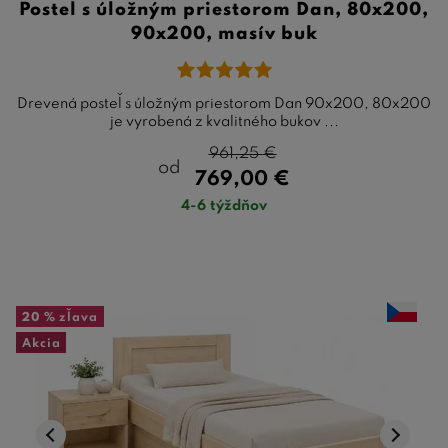
Posteľ s úložným priestorom Dan, 80x200,
90x200, masív buk
Drevená posteľ s úložným priestorom Dan 90x200, 80x200
je vyrobená z kvalitného bukov ...
961,25
€
od
769,00
€
4-6 týždňov
20 %
zľava
Akcia