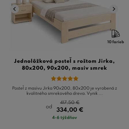
10 farieb
Jednolôžková posteľ s roštom Jirka,
80x200, 90x200, masív smrek
Posteľ z masívu Jirka 90x200, 80x200 je vyrobená z
kvalitného smrekového dreva. Vynik ...
417,50
€
od
334,00
€
4-6 týždňov