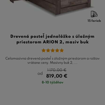
15 farieb
Drevená posteľ jednolôžko s úložným
priestorom ARION 2, masív buk
Celomasívna drevená posteľ s úložným priestorom a roštov
vrátane ceny. Masívny buk 2, ...
1 170,00
€
od
819,00
€
8-10 týždňov