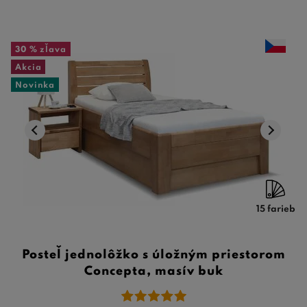
30 %
zľava
Akcia
Novinka
15 farieb
Posteľ jednolôžko s úložným priestorom
Concepta, masív buk