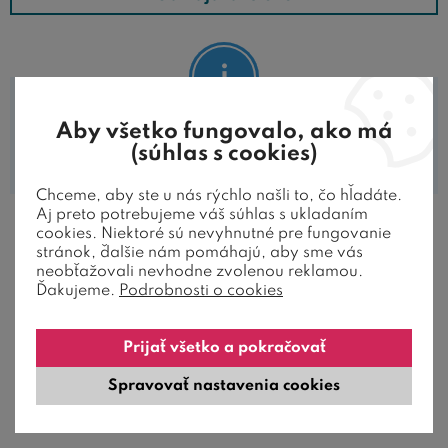
možné len s jednou alebo dvoma základnými posteľami,
ku ktorým prikupujete ďalšie prvky a tým vytvoríte rôzne
varianty poschodových postelí, zvýšených jednolôžok s
možnosťou pracovne pod posteľou.
Aby všetko fungovalo, ako má
V tejto kategórii nie sú zaradené žiadne
Fotogaléria - detský nábytok KALIMERO
(súhlas s cookies)
produkty.
Chceme, aby ste u nás rýchlo našli to, čo hľadáte.
Aj preto potrebujeme váš súhlas s ukladaním
cookies. Niektoré sú nevyhnutné pre fungovanie
stránok, ďalšie nám pomáhajú, aby sme vás
neobťažovali nevhodne zvolenou reklamou.
AKO ZÁKAZNÍCI HODNOTIA
Ďakujeme.
Podrobnosti o cookies
NAŠE POSTELE
Prijať všetko a pokračovať
Spravovať nastavenia cookies
Výhodou detských postelí Kalimero je možnosť
PREDAJŇA, OSOBNÉ ODBERY
zostavenia palánd a spätné rozloženie
poschodových