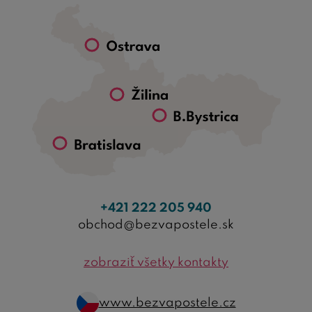
postelí
na klasické nízke lôžka. Detský nábytok Kalimero
je dodávaný v demontovanom stave s montážnymi
návodmi.
+421 222 205 940
obchod@bezvapostele.sk
zobraziť všetky kontakty
www.bezvapostele.cz