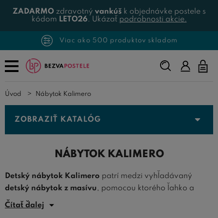
ZADARMO
zdravotný
vankúš
k objednávke postele s
kódom
LETO26
. Ukázať
podrobnosti akcie.
Viac ako 500 produktov skladom
Napíšte,
čo
hľadáte...
Úvod
Nábytok Kalimero
ZOBRAZIŤ KATALÓG
NÁBYTOK KALIMERO
Detský nábytok Kalimero
patrí medzi vyhľadávaný
detský nábytok z masívu
, pomocou ktorého ľahko a
jednoducho zariadite krásnu detskú izbu pre chlapcov aj
Čítať ďalej
dievčatá. Skvelá kvalita masívneho smrekového dreva