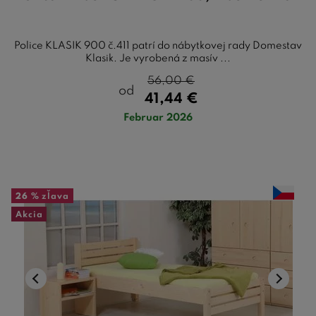
Police KLASIK 900 č.411 patrí do nábytkovej rady Domestav
Klasik. Je vyrobená z masív ...
56,00
€
od
41,44
€
Februar 2026
26 %
zľava
Akcia