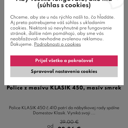
26 %
zľava
(súhlas s cookies)
Akcia
Chceme, aby ste u nás rýchlo našli to, čo hľadáte.
Aj preto potrebujeme váš súhlas s ukladaním
cookies. Niektoré sú nevyhnutné pre fungovanie
stránok, ďalšie nám pomáhajú, aby sme vás
neobťažovali nevhodne zvolenou reklamou.
Ďakujeme.
Podrobnosti o cookies
Prijať všetko a pokračovať
2 farby
Spravovať nastavenia cookies
Police z masívu KLASIK 450, masív smrek
Police KLASIK 450 č.410 patrí do nábytkovej rady spálne
Domestav Klasik. Vyniká svoji ...
39,00
€
od