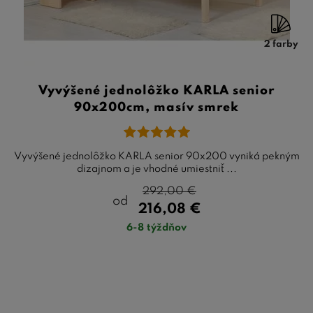
2 farby
Vyvýšené jednolôžko KARLA senior
90x200cm, masív smrek
Vyvýšené jednolôžko KARLA senior 90x200 vyniká pekným
dizajnom a je vhodné umiestniť ...
292,00
€
od
216,08
€
6-8 týždňov