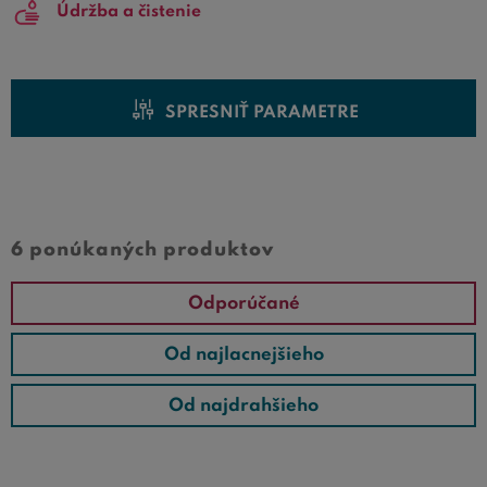
Údržba a čistenie
SPRESNIŤ PARAMETRE
Cena od
Cena do
6 ponúkaných produktov
Odporúčané
Od najlacnejšieho
Od najdrahšieho