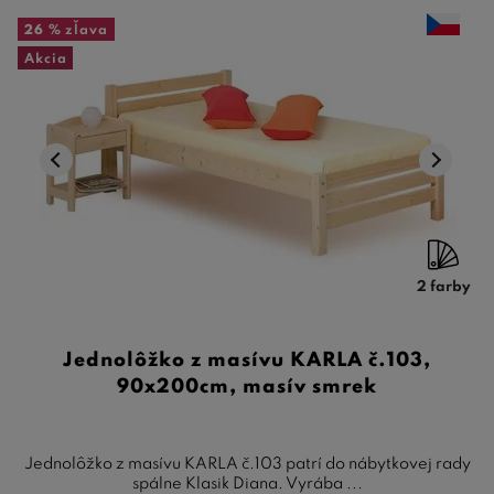
26 %
zľava
Akcia
2 farby
Jednolôžko z masívu KARLA č.103,
90x200cm, masív smrek
Jednolôžko z masívu KARLA č.103 patrí do nábytkovej rady
spálne Klasik Diana. Vyrába ...