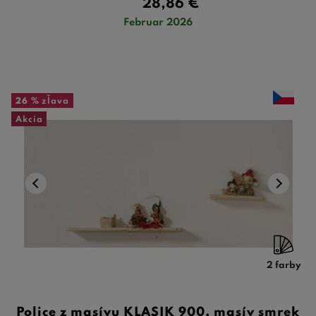
28,86
€
Februar 2026
26 %
zľava
Akcia
2 farby
Police z masívu KLASIK 900, masív smrek