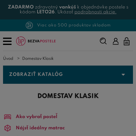
ZADARMO
zdravotný
vankúš
k objednávke postele s
kódom
LETO26
. Ukázať
podrobnosti akcie.
Viac ako 500 produktov skladom
Napíšte,
čo
hľadáte...
Úvod
Domestav Klasik
ZOBRAZIŤ KATALÓG
DOMESTAV KLASIK
Ako vybrať posteľ
Nájsť ideálny matrac