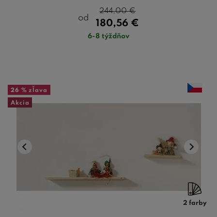
244,00
€
od
180,56
€
6-8 týždňov
26 %
zľava
Akcia
2 farby