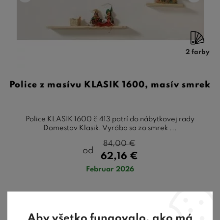
2 farby
Police z masívu KLASIK 1600, masív smrek
Police KLASIK 1600 č.413 patrí do nábytkovej rady
Domestav Klasik. Vyrába sa zo smrek ...
84,00
€
od
62,16
€
Februar 2026
Aby všetko fungovalo, ako má