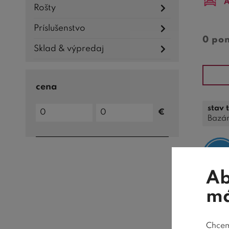
A
Rošty
Príslušenstvo
0 po
Sklad & výpredaj
cena
Cena
stav 
€
do
Cena
Bazá
od
Ab
má
AK
Chceme