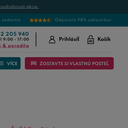
podrobnosti akcie.
v zadarmo
Odporúča 98% zákazníkov
22 205 940
Prihlásiť
Košík
I 9:00 - 17:00
e & poradňa
VÍCE
ZOSTAVTE SI VLASTNÚ POSTEĽ