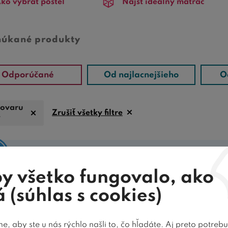
ko vybrať posteľ
Nájsť ideálny matrac
núkané produkty
Odporúčané
Od najlacnejšieho
O
tovaru
Zrušiť všetky filtre
r
Tomuto filtru vo zvolenej kategórii nezodpove
y všetko fungovalo, ako
 (súhlas s cookies)
O ZÁKAZNÍCI HODNOTIA NAŠE POST
, aby ste u nás rýchlo našli to, čo hľadáte. Aj preto potreb