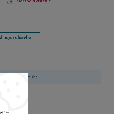
Údržba a čistenie
d najdrahšieho
dá žiaden produkt.
ELE
ujeme