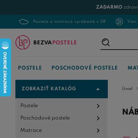
ZADARMO
zdrav
Postele a matrace vyrobené v SR
Viac
Napíšte,
čo
hľadáte...
POSTELE
POSCHODOVÉ POSTELE
MA
ZOBRAZIŤ KATALÓG
Úvod
Postele
NÁB
Poschodové postele
Matrace