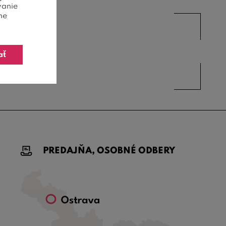
vanie
ne
ať
PREDAJŇA, OSOBNÉ ODBERY