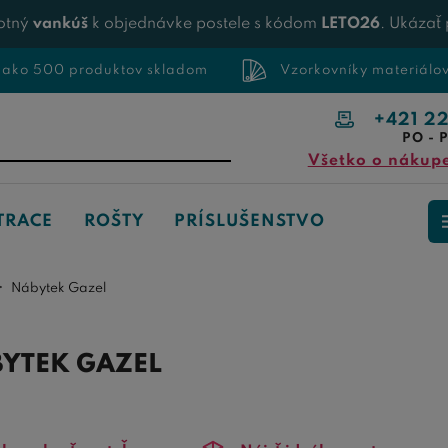
otný
vankúš
k objednávke postele s kódom
LETO26
. Ukázať
 ako 500 produktov skladom
Vzorkovníky materiálo
+421 2
PO - P
Všetko o nákup
TRACE
ROŠTY
PRÍSLUŠENSTVO
Nábytek Gazel
YTEK GAZEL