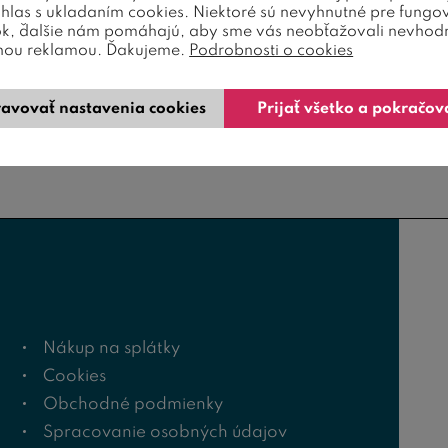
úhlas s ukladaním cookies. Niektoré sú nevyhnutné pre fungo
ok, ďalšie nám pomáhajú, aby sme vás neobťažovali nevhod
nou reklamou. Ďakujeme.
Podrobnosti o cookies
avovať nastavenia cookies
Prijať všetko a pokračov
Nákup na splátky
Cookies
Obchodné podmienky
Spracovanie osobných údajov