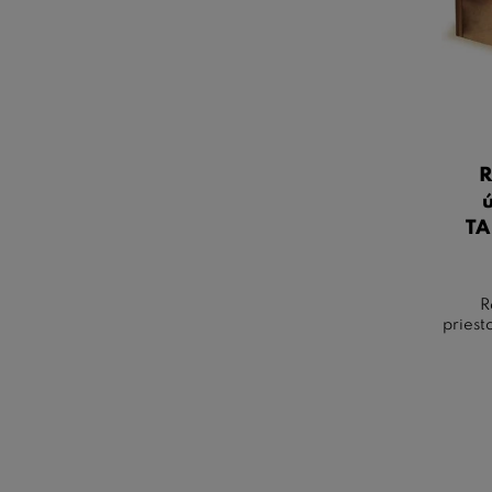
R
TA
R
pries