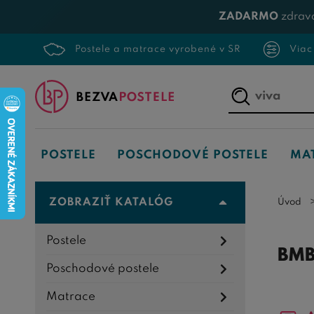
ZADARMO
zdrav
Postele a matrace vyrobené v SR
Viac
Napíšte,
čo
hľadáte...
POSTELE
POSCHODOVÉ POSTELE
MA
ZOBRAZIŤ KATALÓG
Úvod
Postele
BMB
Poschodové postele
Matrace