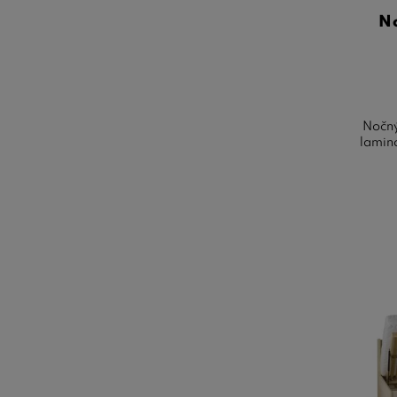
No
Nočný
lamin