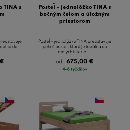
o TINA s
Posteľ - jednolôžko TINA s
om
bočným čelom a úložným
priestorom
predstavuje
Posteľ - jednolôžko TINA predstavuje
deálna do
peknú posteľ, ktorá je ideálna do
..
malých interié ...
€
675,00
€
od
4-6 týždňov