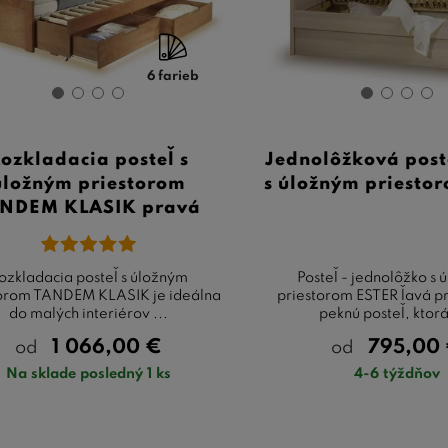
6 farieb
ozkladacia posteľ s
Jednolôžková post
úložným priestorom
s úložným priestor
NDEM KLASIK pravá
ozkladacia posteľ s úložným
Posteľ - jednolôžko s
torom TANDEM KLASIK je ideálna
priestorom ESTER ľavá p
do malých interiérov ...
peknú posteľ, ktorá 
1 066,00
€
795,00
od
od
Na sklade posledný 1 ks
4-6 týždňov