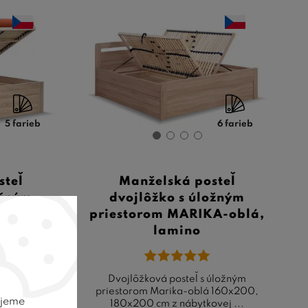
5 farieb
6 farieb
steľ
Manželská posteľ
ožným
dvojlôžko s úložným
RIKA,
priestorom MARIKA-oblá,
klopné.
lamino
úložným
Dvojlôžková posteľ s úložným
00, 180x200
priestorom Marika-oblá 160x200,
ujeme
y ...
180x200 cm z nábytkovej ...