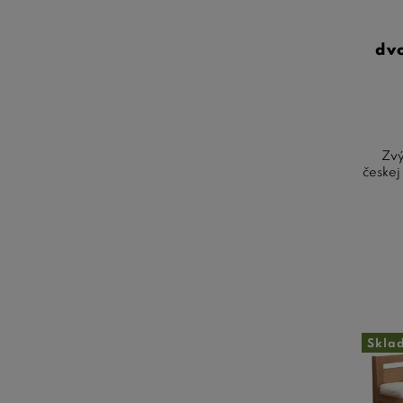
dv
Zvý
českej
Skla