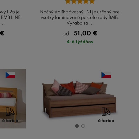
ový L25 je
Nočný stolík závesný L21 je určený pre
e BMB LINE.
všetky laminované postele rady BMB.
..
Vyrába sa ...
€
51,00
€
od
4-6 týždňov
6 farieb
6 farieb