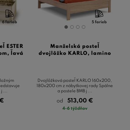
6 farieb
5 farieb
eľ ESTER
Manželská posteľ
om, ľavá
dvojlôžko KARLO, lamino
 úložným
Dvojlôžková posteľ KARLO 160x200,
redstavuje
180x200 cm z nábytkovej rady Spálne
j ...
a postele BMB j ...
€
513,00
€
od
4-6 týždňov