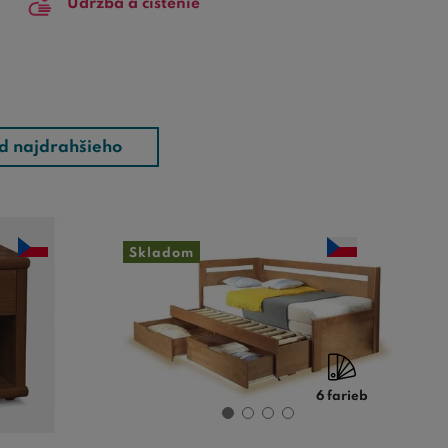
Údržba a čistenie
d najdrahšieho
Skladom
6 farieb