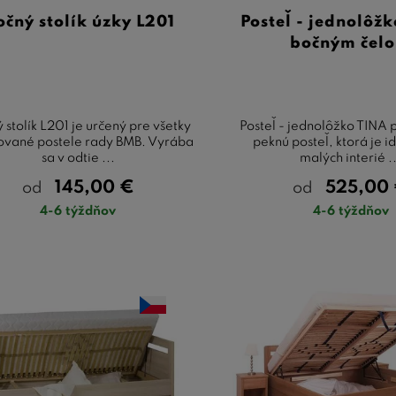
čný stolík úzky L201
Posteľ - jednolôžk
bočným čel
 stolík L201 je určený pre všetky
Posteľ - jednolôžko TINA 
ované postele rady BMB. Vyrába
peknú posteľ, ktorá je i
sa v odtie ...
malých interié .
145,00
€
525,00
od
od
4-6 týždňov
4-6 týždňov