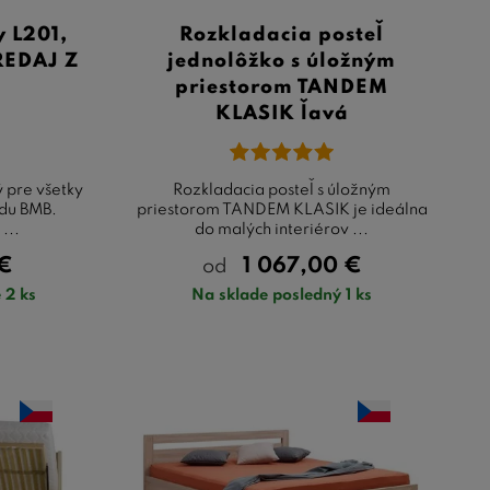
y L201,
Rozkladacia posteľ
REDAJ Z
jednolôžko s úložným
E
priestorom TANDEM
KLASIK ľavá
ý pre všetky
Rozkladacia posteľ s úložným
adu BMB.
priestorom TANDEM KLASIK je ideálna
...
do malých interiérov ...
€
1 067,00
€
od
 2 ks
Na sklade posledný 1 ks