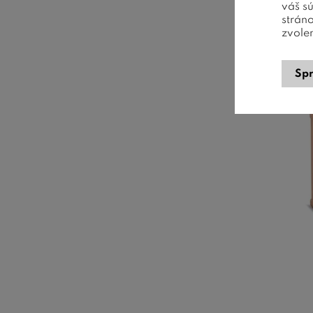
váš s
strán
zvole
Spr