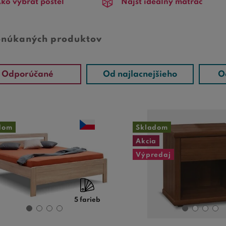
ko vybrať posteľ
Nájsť ideálny matrac
onúkaných produktov
Odporúčané
Od najlacnejšieho
O
dom
Skladom
Akcia
Výpredaj
5 farieb