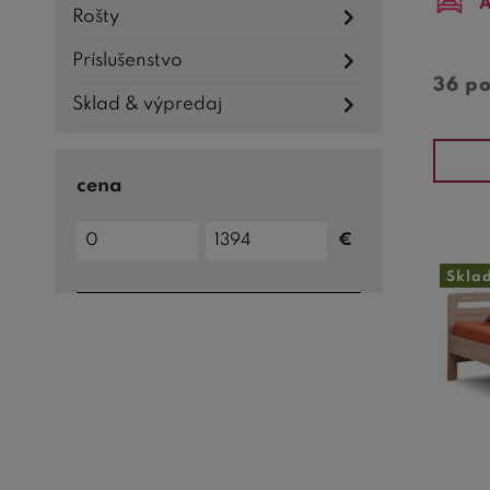
A
Rošty
Príslušenstvo
36 p
Sklad & výpredaj
cena
Cena
€
do
Cena
od
Skla