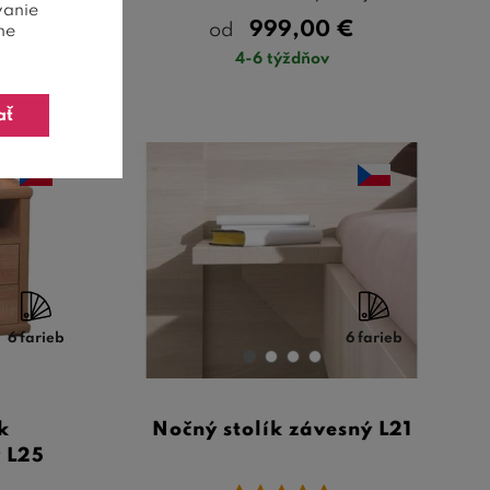
vanie
0
€
999,00
€
od
ne
4-6 týždňov
ať
6 farieb
6 farieb
k
Nočný stolík závesný L21
 L25