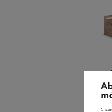
p
Ab
má
D
pries
Chceme