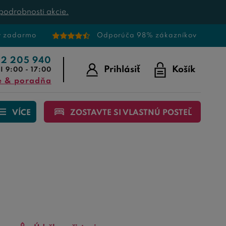
podrobnosti akcie.
v zadarmo
Odporúča 98% zákazníkov
22 205 940
Prihlásiť
Košík
I 9:00 - 17:00
e & poradňa
VÍCE
ZOSTAVTE SI VLASTNÚ POSTEĽ