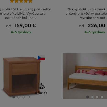
 stolík L20 je určený pre všetky
Nočný stolík dvojzásuvk
stele BMB LINE. Vyrába sa v
určený pre všetky postel
odtieňoch buk, hr ...
Vyrába sa v odt .
159,00
€
226,00
od
od
4-6 týždňov
4-6 týždňov
6 farieb