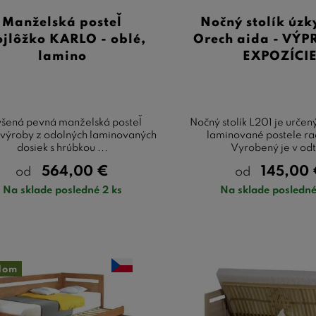
Manželská posteľ
Nočný stolík úzk
ojlôžko KARLO - oblé,
Orech aida - VÝP
lamino
EXPOZÍCI
šená pevná manželská posteľ
Nočný stolík L201 je určen
 výroby z odolných laminovaných
laminované postele r
dosiek s hrúbkou ...
Vyrobený je v odt 
564,00
€
145,00
od
od
Na sklade posledné 2 ks
Na sklade posledné
dom