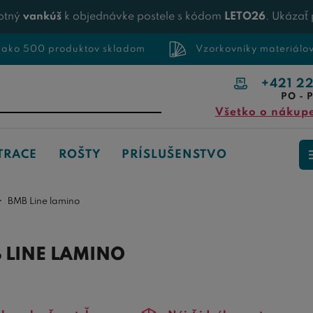
otný
vankúš
k objednávke postele s kódom
LETO26
. Ukázať
 ako 500 produktov skladom
Vzorkovníky materiálo
+421 2
PO - P
Všetko o nákup
TRACE
ROŠTY
PRÍSLUŠENSTVO
BMB Line lamino
 LINE LAMINO