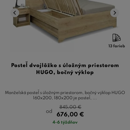
13 farieb
Posteľ dvojlôžko s úložným priestorom
HUGO, bočný výklop
Manželská posteľ s úložným priestorom, bočný výklop HUGO
160x200, 180x200 je posteľ, ...
845,00
€
od
676,00
€
4-6 týždňov