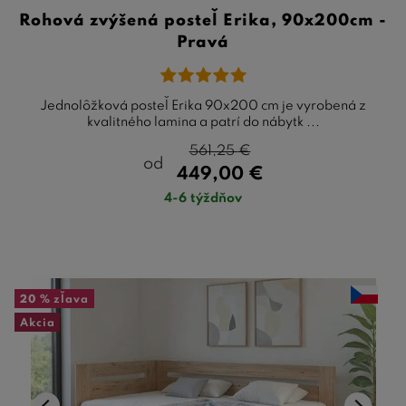
Rohová zvýšená posteľ Erika, 90x200cm -
Pravá
Jednolôžková posteľ Erika 90x200 cm je vyrobená z
kvalitného lamina a patrí do nábytk ...
561,25
€
od
449,00
€
4-6 týždňov
20 %
zľava
Akcia