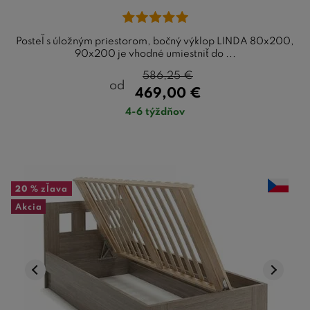
Posteľ s úložným priestorom, bočný výklop LINDA 80x200,
90x200 je vhodné umiestniť do ...
586,25
€
od
469,00
€
4-6 týždňov
20 %
zľava
Akcia