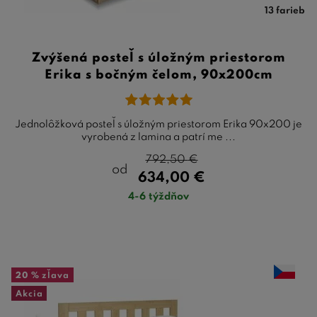
13 farieb
Zvýšená posteľ s úložným priestorom
Erika s bočným čelom, 90x200cm
Jednolôžková posteľ s úložným priestorom Erika 90x200 je
vyrobená z lamina a patrí me ...
792,50
€
od
634,00
€
4-6 týždňov
20 %
zľava
Akcia