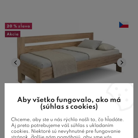
20 %
zľava
Akcia
14 farieb
Aby všetko fungovalo, ako má
(súhlas s cookies)
Posteľ jednolôžko Erika s bočným čelom,
Chceme, aby ste u nás rýchlo našli to, čo hľadáte.
Aj preto potrebujeme váš súhlas s ukladaním
lamino, 120x200cm
cookies. Niektoré sú nevyhnutné pre fungovanie
stránok, ďalšie nám pomáhajú, aby sme vás