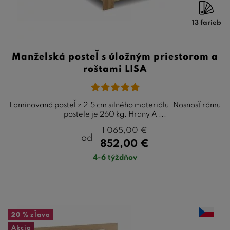
13 farieb
Manželská posteľ s úložným priestorom a
roštami LISA
Laminovaná posteľ z 2,5 cm silného materiálu. Nosnosť rámu
postele je 260 kg. Hrany A ...
1 065,00
€
od
852,00
€
4-6 týždňov
20 %
zľava
Akcia