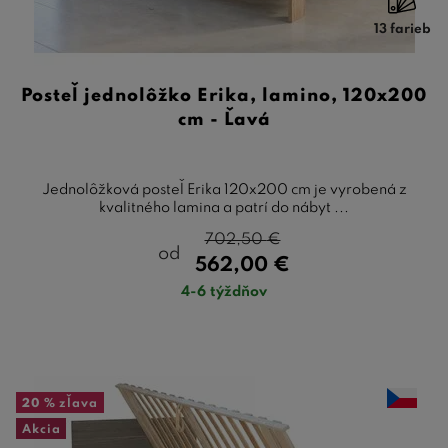
13 farieb
Posteľ jednolôžko Erika, lamino, 120x200
cm - Ľavá
Jednolôžková posteľ Erika 120x200 cm je vyrobená z
kvalitného lamina a patrí do nábyt ...
702,50
€
od
562,00
€
4-6 týždňov
20 %
zľava
Akcia