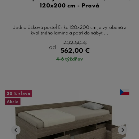
120x200 cm - Pravá
Jednolôžková posteľ Erika 120x200 cm je vyrobená z
kvalitného lamina a patrí do nábyt ...
702,50
€
od
562,00
€
4-6 týždňov
20 %
zľava
Akcia