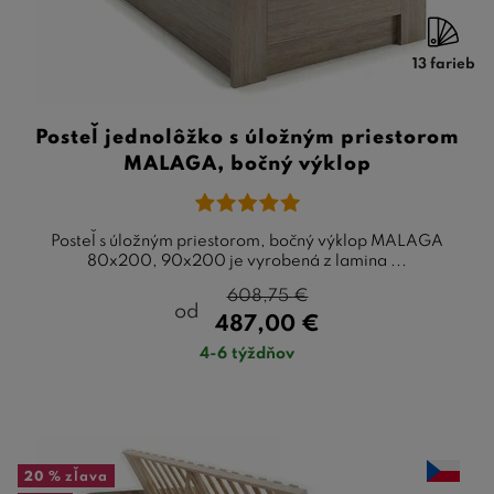
13 farieb
Posteľ jednolôžko s úložným priestorom
MALAGA, bočný výklop
Posteľ s úložným priestorom, bočný výklop MALAGA
80x200, 90x200 je vyrobená z lamina ...
608,75
€
od
487,00
€
4-6 týždňov
20 %
zľava