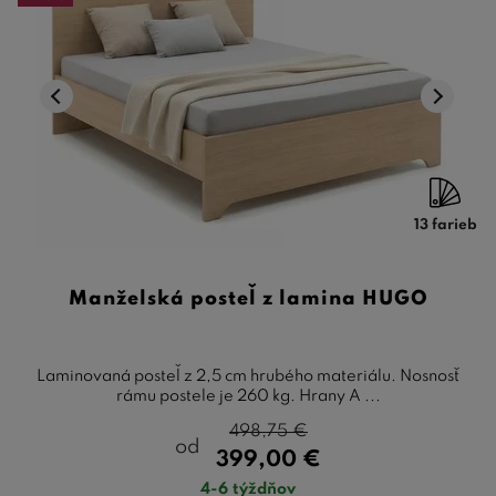
13 farieb
Manželská posteľ z lamina HUGO
Laminovaná posteľ z 2,5 cm hrubého materiálu. Nosnosť
rámu postele je 260 kg. Hrany A ...
498,75
€
od
399,00
€
4-6 týždňov