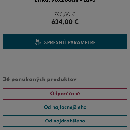
Erika, 90x200cm - Ľavá
792,50
€
634,00
€
SPRESNIŤ PARAMETRE
Cena od
Cena do
36 ponúkaných produktov
Odporúčané
Od najlacnejšieho
Od najdrahšieho