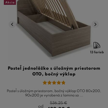
Akcia
13 farieb
Posteľ jednolôžko s úložným priestorom
OTO, bočný výklop
Posteľ s úložným priestorom, bočný výklop OTO 80x200,
90x200 je vyrobená z lamina so ...
536,25
€
od