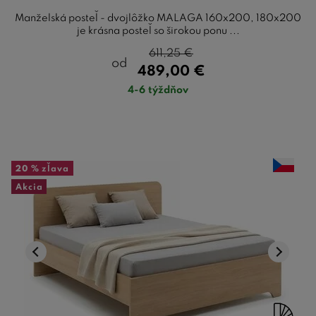
Manželská posteľ - dvojlôžko MALAGA 160x200, 180x200
je krásna posteľ so širokou ponu ...
611,25
€
od
489,00
€
4-6 týždňov
20 %
zľava
Akcia