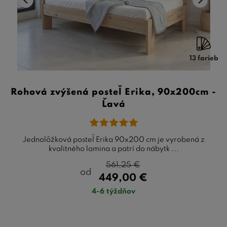
13 farieb
Rohová zvýšená posteľ Erika, 90x200cm -
Ľavá
Jednolôžková posteľ Erika 90x200 cm je vyrobená z
kvalitného lamina a patrí do nábytk ...
561,25
€
od
449,00
€
4-6 týždňov