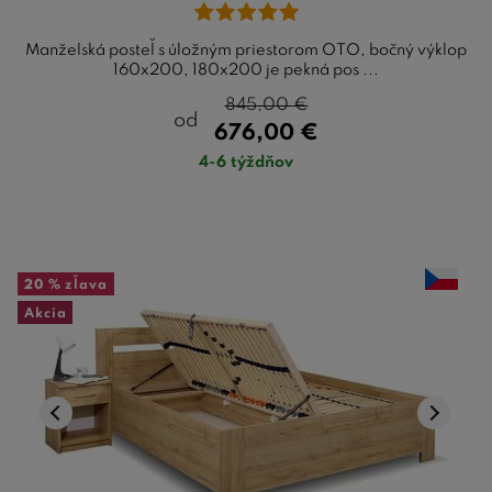
Manželská posteľ s úložným priestorom OTO, bočný výklop
160x200, 180x200 je pekná pos ...
845,00
€
od
676,00
€
4-6 týždňov
20 %
zľava
Akcia