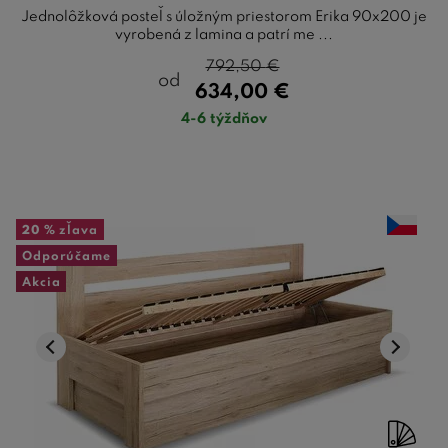
Jednolôžková posteľ s úložným priestorom Erika 90x200 je
vyrobená z lamina a patrí me ...
792,50
€
od
634,00
€
4-6 týždňov
20 %
zľava
Odporúčame
Akcia