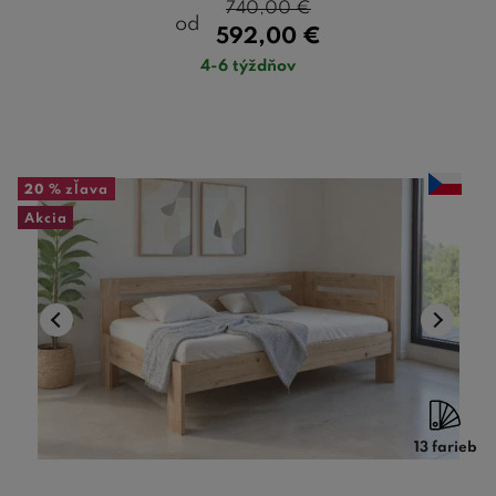
740,00
€
od
592,00
€
4-6 týždňov
20 %
zľava
Akcia
13 farieb