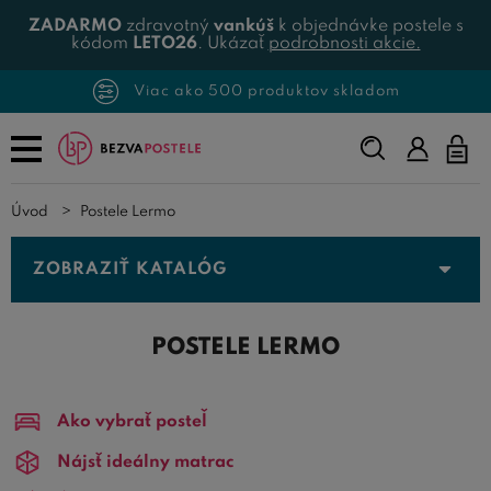
ZADARMO
zdravotný
vankúš
k objednávke postele s
kódom
LETO26
. Ukázať
podrobnosti akcie.
Viac ako 500 produktov skladom
Napíšte,
čo
hľadáte...
Úvod
Postele Lermo
ZOBRAZIŤ KATALÓG
POSTELE LERMO
Ako vybrať posteľ
Nájsť ideálny matrac