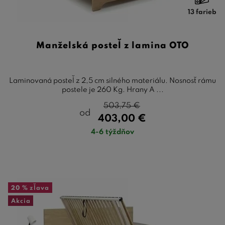
13 farieb
Manželská posteľ z lamina OTO
Laminovaná posteľ z 2,5 cm silného materiálu. Nosnosť rámu
postele je 260 Kg. Hrany A ...
503,75
€
od
403,00
€
4-6 týždňov
20 %
zľava
Akcia