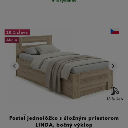
4-6 týždňov
20 %
zľava
Akcia
13 farieb
Posteľ jednolôžko s úložným priestorom
LINDA, bočný výklop