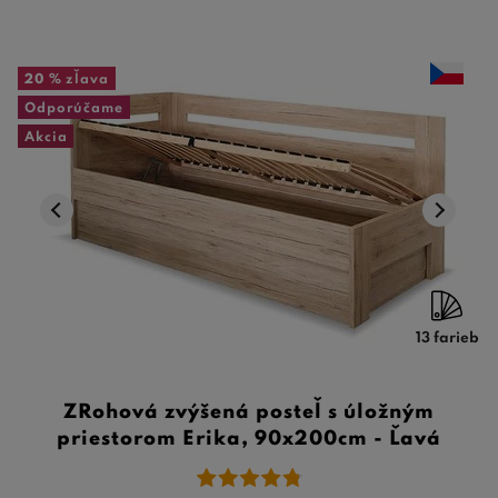
20 %
zľava
Odporúčame
Akcia
13 farieb
ZRohová zvýšená posteľ s úložným
priestorom Erika, 90x200cm - Ľavá