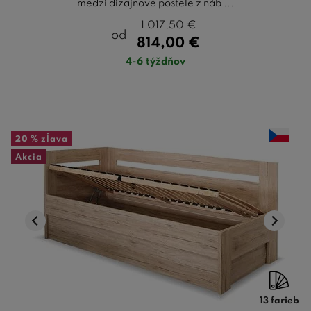
medzi dizajnové postele z náb ...
1 017,50
€
od
814,00
€
4-6 týždňov
20 %
zľava
Akcia
13 farieb