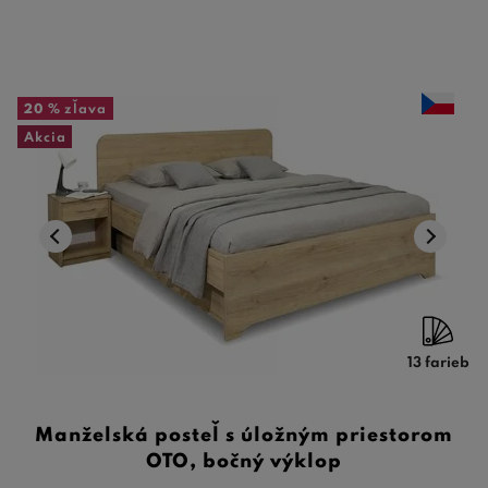
20 %
zľava
Akcia
13 farieb
Manželská posteľ s úložným priestorom
OTO, bočný výklop