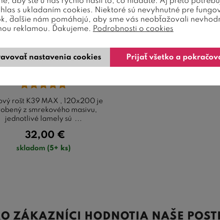
, aby ste u nás rýchlo našli to, čo hľadáte. Aj preto potreb
úhlas s ukladaním cookies. Niektoré sú nevyhnutné pre fungo
ok, ďalšie nám pomáhajú, aby sme vás neobťažovali nevhod
nou reklamou. Ďakujeme.
Podrobnosti o cookies
vný laťkový rošt K39
avovať nastavenia cookies
Prijať všetko a pokračov
Max, 120x200cm
ový rošt K39 MAX , 120x200 je
robený z smrekového masivu,
jednotlivé lamely sú ...
32,00
€
skladom
(5+ ks)
O ZÁKAZNÍCI HODNOTIA NAŠE POST