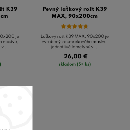
št K39
Pevný laťkový rošt K39
0cm
MAX, 90x200cm
80x200 je
Laťkový rošt K39 MAX, 90x200 je
o masívu,
vyrobený zo smrekového masívu,
v ...
jednotlivé lamely sú v ...
26,00
€
)
skladom
(5+ ks)