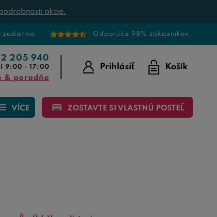
podrobnosti akcie.
v zadarmo
Odporúča 98% zákazníkov
22 205 940
Prihlásiť
Košík
I 9:00 - 17:00
e & poradňa
VÍCE
ZOSTAVTE SI VLASTNÚ POSTEĽ