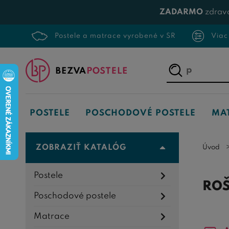
ZADARMO
zdrav
Postele a matrace vyrobené v SR
Viac
Napíšte,
čo
hľadáte...
POSTELE
POSCHODOVÉ POSTELE
MA
ZOBRAZIŤ KATALÓG
Úvod
Postele
ROŠ
Poschodové postele
Matrace