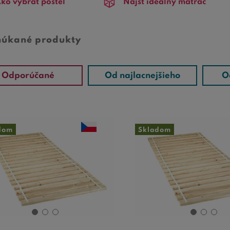
ko vybrať posteľ
Nájsť ideálny matrac
núkané produkty
Odporúčané
Od najlacnejšieho
O
dom
Skladom