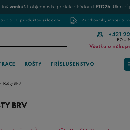
otný
vankúš
k objednávke postele s kódom
LETO26
. Ukázať
 ako 500 produktov skladom
Vzorkovníky materiálo
+421 2
PO - P
Všetko o nákup
TRACE
ROŠTY
PRÍSLUŠENSTVO
Rošty BRV
TY BRV