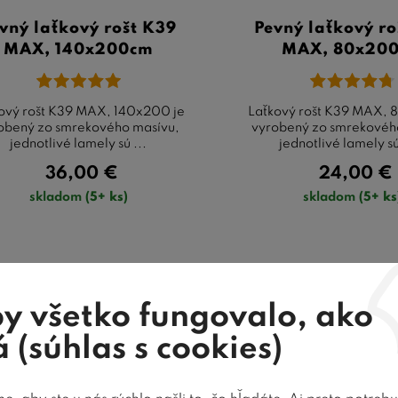
vný laťkový rošt K39
Pevný laťkový ro
MAX, 140x200cm
MAX, 80x20
ový rošt K39 MAX, 140x200 je
Laťkový rošt K39 MAX, 
obený zo smrekového masívu,
vyrobený zo smrekovéh
jednotlivé lamely sú ...
jednotlivé lamely sú 
36,00
€
24,00
€
skladom
(5+ ks)
skladom
(5+ ks
dom
y všetko fungovalo, ako
 (súhlas s cookies)