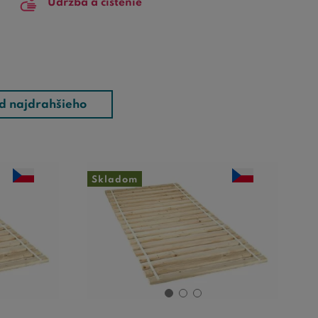
Údržba a čistenie
d najdrahšieho
Skladom