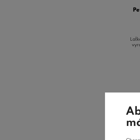
Pe
Laťk
vyr
Skla
Ab
má