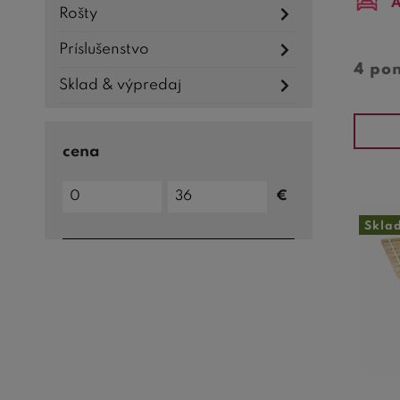
A
Rošty
Príslušenstvo
4 po
Sklad & výpredaj
cena
Cena
€
do
Cena
od
Skla