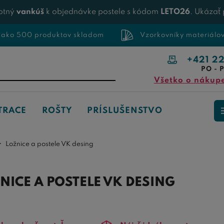
otný
vankúš
k objednávke postele s kódom
LETO26
. Ukázať
 ako 500 produktov skladom
Vzorkovníky materiálo
+421 2
PO - P
Všetko o nákup
TRACE
ROŠTY
PRÍSLUŠENSTVO
Ložnice a postele VK desing
NICE A POSTELE VK DESING