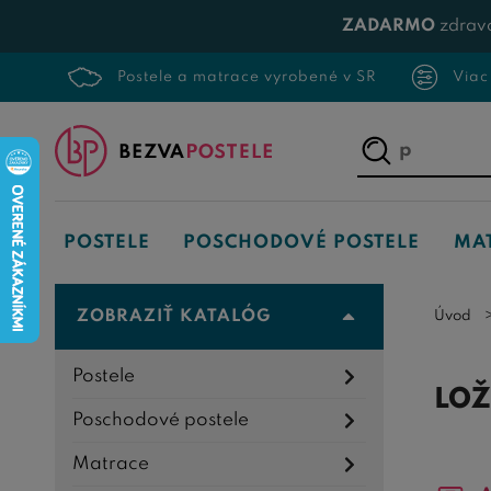
ZADARMO
zdrav
Postele a matrace vyrobené v SR
Viac
Napíšte,
čo
hľadáte...
POSTELE
POSCHODOVÉ POSTELE
MA
ZOBRAZIŤ KATALÓG
Úvod
Postele
LOŽ
Poschodové postele
Matrace