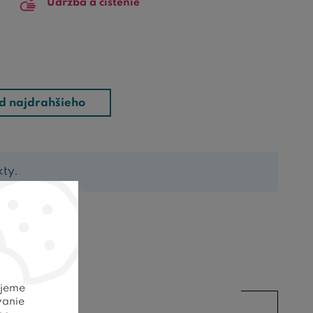
Údržba a čistenie
d najdrahšieho
kty.
ELE
ujeme
vanie