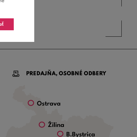
ne
ať
PREDAJŇA, OSOBNÉ ODBERY