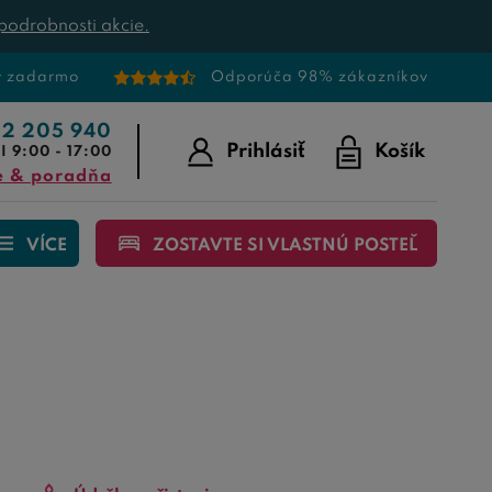
podrobnosti akcie.
v zadarmo
Odporúča 98% zákazníkov
22 205 940
Prihlásiť
Košík
I 9:00 - 17:00
e & poradňa
VÍCE
ZOSTAVTE SI VLASTNÚ POSTEĽ