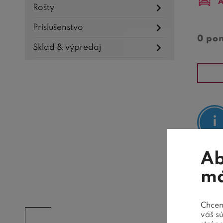
A
Rošty
Príslušenstvo
0 po
Sklad & výpredaj
Ab
má
AK
Chceme
váš s