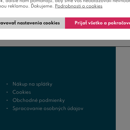
ok, ďalšie nám pomáhajú, aby sme vás neobťažovali nevhod
nou reklamou. Ďakujeme.
Podrobnosti o cookies
avovať nastavenia cookies
Prijať všetko a pokračov
Nákup na splátky
Cookies
Obchodné podmienky
Spracovanie osobných údajov