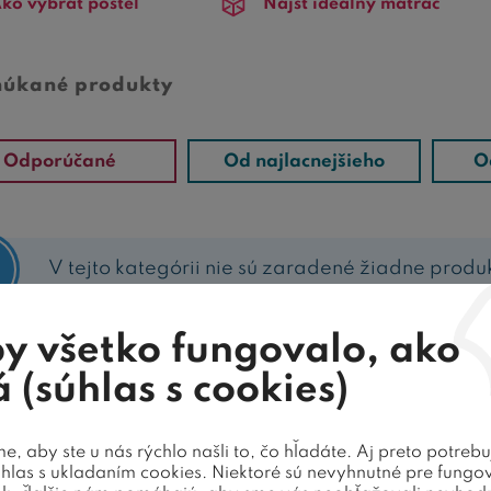
ko vybrať posteľ
Nájsť ideálny matrac
núkané produkty
Odporúčané
Od najlacnejšieho
O
V tejto kategórii nie sú zaradené žiadne produ
y všetko fungovalo, ako
 (súhlas s cookies)
O ZÁKAZNÍCI HODNOTIA NAŠE POST
, aby ste u nás rýchlo našli to, čo hľadáte. Aj preto potreb
úhlas s ukladaním cookies. Niektoré sú nevyhnutné pre fungo