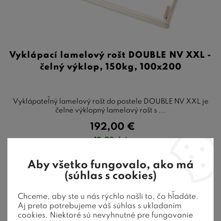
Vyklápací lamelový rošt DOUBLE NV XXL -
čelný výklop, 150kg, 100x200
Vyklápateľný lamelový rošt do postele DOUBLE NV XXL je
čelne výklopný lamelový rošt s ...
192,00
€
12-20 dní
Aby všetko fungovalo, ako má
(súhlas s cookies)
Chceme, aby ste u nás rýchlo našli to, čo hľadáte.
Aj preto potrebujeme váš súhlas s ukladaním
cookies. Niektoré sú nevyhnutné pre fungovanie