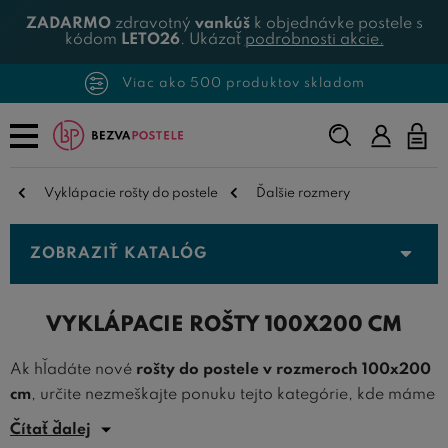
ZADARMO
zdravotný
vankúš
k objednávke postele s
kódom
LETO26
. Ukázať
podrobnosti akcie.
Viac ako 500 produktov skladom
Napíšte,
čo
hľadáte...
Vyklápacie rošty do postele
Ďalšie rozmery
ZOBRAZIŤ KATALÓG
VYKLÁPACIE ROŠTY 100X200 CM
Ak hľadáte nové
rošty do postele v rozmeroch 100x200
cm
, určite nezmeškajte ponuku tejto kategórie, kde máme
k dispozícii
kvalitné posteľové rošty
práve v týchto
Čítať ďalej
rozmeroch.
Rošty 100x200
sú ideálne pre použitie do