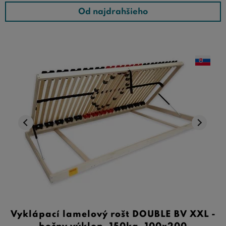
Od najdrahšieho
Vyklápací lamelový rošt DOUBLE BV XXL -