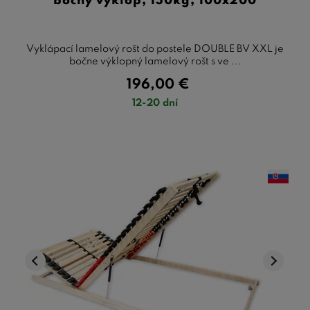
bočny výklop, 150kg, 100x200
Vyklápací lamelový rošt do postele DOUBLE BV XXL je
bočne výklopný lamelový rošt s ve ...
196,00
€
12-20 dní