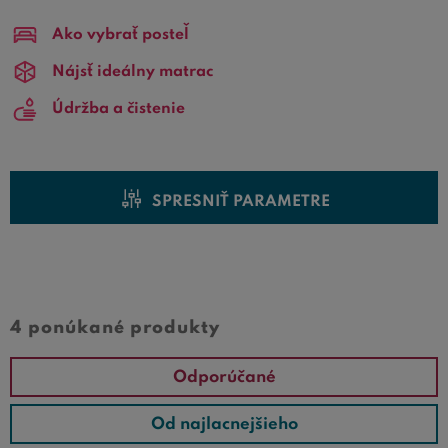
jednolôžka s rovnakými rozmermi alebo do
Ako vybrať posteľ
dvojlôžka/jednolôžka
s rozmermi
200x200 cm
. Ak si
vyberáte nové rošty do postele v rozmeroch 100x200
Nájsť ideálny matrac
cm, v ponuke na
Bezvapostele.sk
si určite vyberiete.
Údržba a čistenie
SPRESNIŤ PARAMETRE
Cena od
Cena do
4 ponúkané produkty
Odporúčané
Od najlacnejšieho