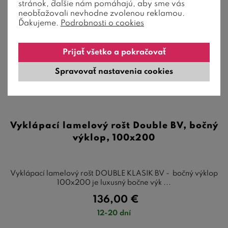
stránok, ďalšie nám pomáhajú, aby sme vás
neobťažovali nevhodne zvolenou reklamou.
Ďakujeme.
Podrobnosti o cookies
Prijať všetko a pokračovať
Spravovať nastavenia cookies
Vyklápací lamelový rošt Double BV, bočný
výklop, 100x200
Vyklápací lamelový rošt DOUBLE KLASIK BV - bočný výklop
100x200 je luxusný bočne výk ...
136,00
€
12-20 dní