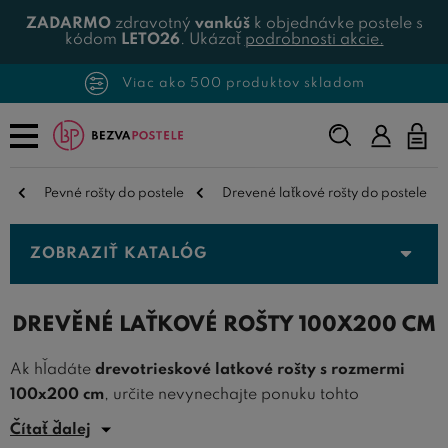
ZADARMO
zdravotný
vankúš
k objednávke postele s
kódom
LETO26
. Ukázať
podrobnosti akcie.
Viac ako 500 produktov skladom
Napíšte,
čo
hľadáte...
Pevné rošty do postele
Drevené laťkové rošty do postele
ZOBRAZIŤ KATALÓG
DREVĚNÉ LAŤKOVÉ ROŠTY 100X200 CM
Ak hľadáte
drevotrieskové latkové rošty s rozmermi
100x200 cm
, určite nevynechajte ponuku tohto
oddelenia, kde ponúkame kvalitné
pevné rošty
veľkosti
Čítať ďalej
100x200 cm.
Latkové rošty 100x200
sú ideálne pre