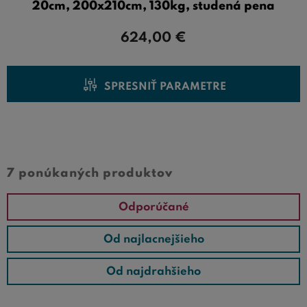
20cm, 200x210cm, 130kg, studená pena
624,00
€
SPRESNIŤ PARAMETRE
Cena od
Cena do
7 ponúkaných produktov
Odporúčané
Od najlacnejšieho
Od najdrahšieho