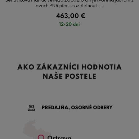
Sendvičová matrac Veneza 200x210 cm je tvorená jadrom z
dvoch PUR pien s rozdielnou t ...
463,00
€
12-20 dní
AKO ZÁKAZNÍCI HODNOTIA
NAŠE POSTELE
PREDAJŇA, OSOBNÉ ODBERY