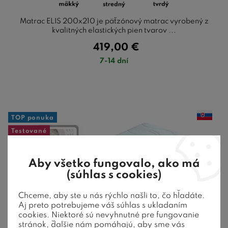
Matrac ELIS 200x210 je päťzónový matrac vyrobený z
kvalitných elastických pien tvarov ...
419,00
€
7-14 dní
TOP ponuka
Testované
Aby všetko fungovalo, ako má
(súhlas s cookies)
Chceme, aby ste u nás rýchlo našli to, čo hľadáte.
Aj preto potrebujeme váš súhlas s ukladaním
cookies. Niektoré sú nevyhnutné pre fungovanie
stránok, ďalšie nám pomáhajú, aby sme vás