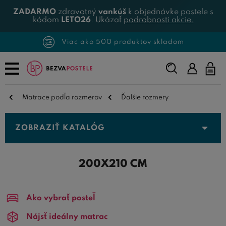
ZADARMO
zdravotný
vankúš
k objednávke postele s
kódom
LETO26
. Ukázať
podrobnosti akcie.
Viac ako 500 produktov skladom
Napíšte,
čo
hľadáte...
Matrace podľa rozmerov
Ďalšie rozmery
ZOBRAZIŤ KATALÓG
200X210 CM
Ako vybrať posteľ
Nájsť ideálny matrac