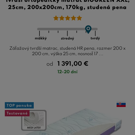
Tvrdší ortopedický matrac BIOGREEN XXL,
25cm, 200x200cm, 170kg, studená pena
Záťažový tvrdší matrac, studená HR pena, rozmer 200 x
200 cm, výška 25 cm, nosnosť 17 ...
1 391,00
€
od
12-20 dní
TOP ponuka
Testované