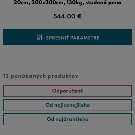
20cm, 200x200cm, 130kg, studená pena
544,00
€
SPRESNIŤ PARAMETRE
Cena od
Cena do
13 ponúkaných produktov
Odporúčané
Od najlacnejšieho
Od najdrahšieho