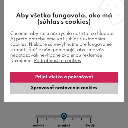
Aby všetko fungovalo, ako má
(súhlas s cookies)
Chceme, aby ste u nás rýchlo našli to, čo hľadáte.
Aj preto potrebujeme váš súhlas s ukladaním
cookies. Niektoré sú nevyhnutné pre fungovanie
stránok, ďalšie nám pomáhajú, aby sme vás
neobťažovali nevhodne zvolenou reklamou.
Ďakujeme.
Podrobnosti o cookies
Prijať všetko a pokračovať
Stredne tvrdý matrac CARBONIA s
Spravovať nastavenia cookies
uhlíkovým vláknom, 20cm, 200x200cm,
140kg