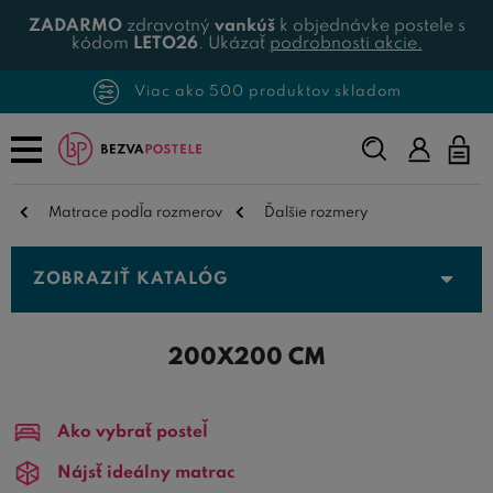
ZADARMO
zdravotný
vankúš
k objednávke postele s
kódom
LETO26
. Ukázať
podrobnosti akcie.
Viac ako 500 produktov skladom
Napíšte,
čo
hľadáte...
Matrace podľa rozmerov
Ďalšie rozmery
ZOBRAZIŤ KATALÓG
200X200 CM
Ako vybrať posteľ
Nájsť ideálny matrac