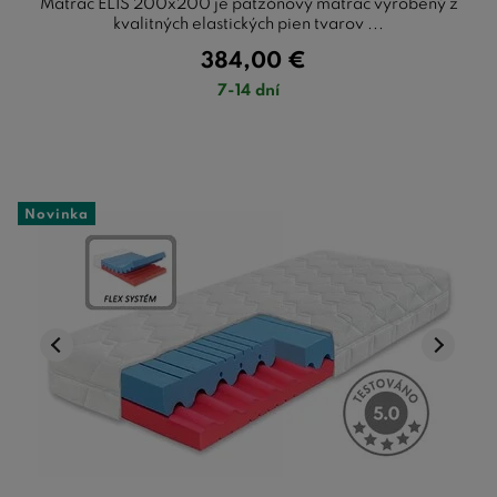
Matrac ELIS 200x200 je päťzónový matrac vyrobený z
kvalitných elastických pien tvarov ...
384,00
€
7-14 dní
Novinka