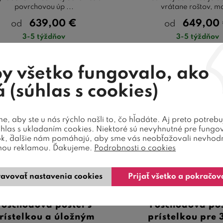
povrchovou úp ...
vrátane roštov, ma
639,00
€
649,00
od
od
3-5 týždňov
3-5 týždňov
y všetko fungovalo, ako
 (súhlas s cookies)
, aby ste u nás rýchlo našli to, čo hľadáte. Aj preto potreb
úhlas s ukladaním cookies. Niektoré sú nevyhnutné pre fungo
ok, ďalšie nám pomáhajú, aby sme vás neobťažovali nevhod
nou reklamou. Ďakujeme.
Podrobnosti o cookies
10 farieb
avovať nastavenia cookies
Prijať všetko a pokračov
Poschodová posteľ s
Poschodová pos
rístelkou a úložným
prístelkou pre 