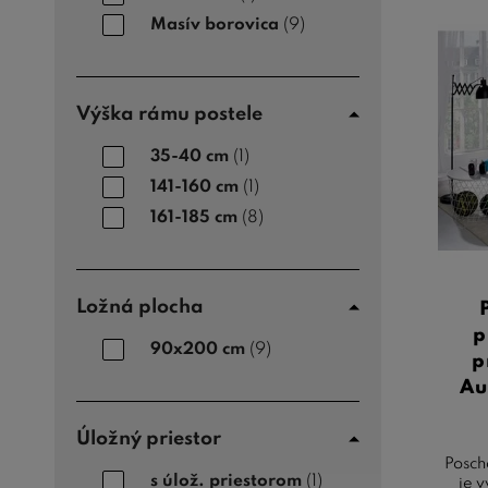
Masív borovica
(9)
Výška rámu postele
35-40 cm
(1)
141-160 cm
(1)
161-185 cm
(8)
Ložná plocha
p
90x200 cm
(9)
p
Au
Úložný priestor
Posch
s úlož. priestorom
(1)
je 