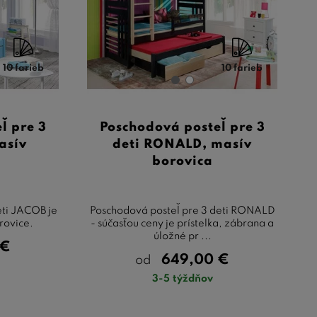
10 farieb
10 farieb
ľ pre 3
Poschodová posteľ pre 3
asív
deti RONALD, masív
borovica
eti JACOB je
Poschodová posteľ pre 3 deti RONALD
rovice.
- súčasťou ceny je prístelka, zábrana a
úložné pr ...
€
649,00
€
od
3-5 týždňov