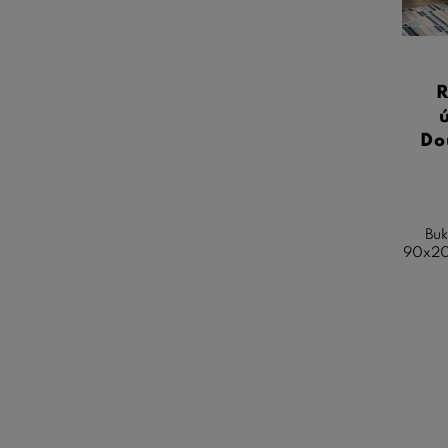
R
Do
Buk
90x200