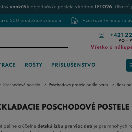
otný
vankúš
k objednávke postele s kódom
LETO26
. Ukázať
 ako 500 produktov skladom
Vzorkovníky materiálo
+421 2
PO - P
Všetko o nákup
TRACE
ROŠTY
PRÍSLUŠENSTVO
Poschodové postele
Poschodové postele podľa tvaru
Rozklad
KLADACIE POSCHODOVÉ POSTELE
iť pekne a účelne
detskú izbu pre viac detí
je pre mnohých ro