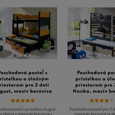
20
farieb
Poschodová posteľ s
Poschodová pos
rístelkou a úložným
prístelkou a ú
riestorom pre 3 deti
priestorom pre 
gust, masív borovica
Hanka, masív bo
odová posteľ s prístelkou August
Poschodová posteľ pre 3 d
vyrobená z masívnej borovice s
masívnej borovice je 