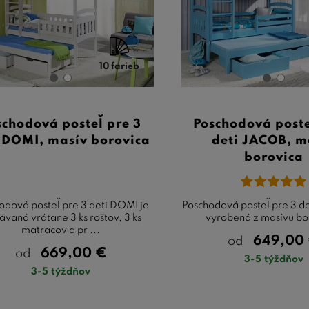
10 farieb
schodová posteľ pre 3
Poschodová poste
 DOMI, masív borovica
deti JACOB, m
borovica
odová posteľ pre 3 deti DOMI je
Poschodová posteľ pre 3 d
vaná vrátane 3 ks roštov, 3 ks
vyrobená z masívu bo
matracov a pr ...
649,00
od
669,00
€
od
3-5 týždňov
3-5 týždňov