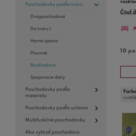
rozkla
Poschodovky podľa tvaru
Ak zari
Čítať ď
Dvojposchodové
sa po 
A
Do tvaru L
TIP:
V 
Horné spanie
Výstup
Niekto
10 p
Posuvné
poscho
určite
Rozkladacie
Spojovacie diely
Poschodovky podľa
Farba
materiálu
svetl
Poschodovky podľa určenia
Multifunkčné poschodovky
Ako vybrať poschodovú