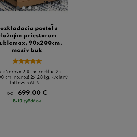
10 farieb
ozkladacia posteľ s
úložným priestorom
ublemax, 90x200cm,
masív buk
ové drevo 2,8 cm, rozklad 2x
 cm, nosnosť 2x120 kg, kvalitný
latkový rošt, š ...
699,00
€
od
8-10 týždňov