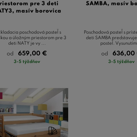
riestorom pre 3 deti
SAMBA, masív bo
TY3, masív borovica
kladacia poschodová posteľ s
Poschodová posteľ s príst
elkou a úložným priestorom pre 3
deti SAMBA predstavuj
deti NATY je vy ...
posteľ. Vysunutím 
659,00
€
636,00
od
od
3-5 týždňov
3-5 týždňov
a