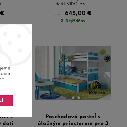
 ...
deti KVIDO je v ...
€
645,00
€
od
3-5 týždňov
ujeme
vanie
ne
9 farieb
10 farieb
ať
teľ s
Poschodová posteľ s
3 deti
úložným priestorom pre 3