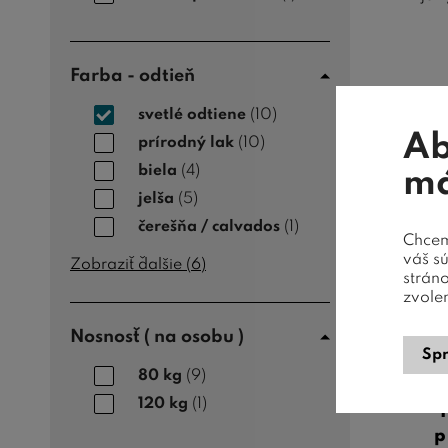
Farba - odtieň
svetlé odtiene
(10)
Ab
prírodný lak
(10)
biela
(4)
má
jelša
(5)
čerešňa / calvados
(1)
Chceme
váš s
Zobraziť ďalšie (
6
)
strán
zvole
Nosnosť ( na osobu )
Spr
80 kg
(9)
120 kg
(1)
p