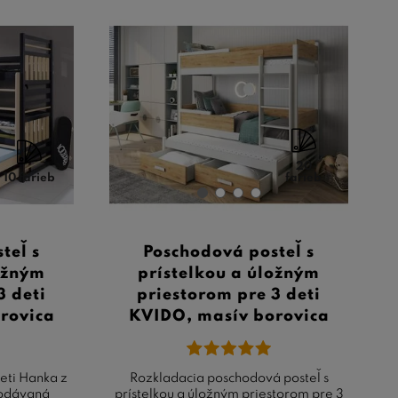
20
10 farieb
farieb
teľ s
Poschodová posteľ s
ložným
prístelkou a úložným
3 deti
priestorom pre 3 deti
rovica
KVIDO, masív borovica
eti Hanka z
Rozkladacia poschodová posteľ s
dodávaná
prístelkou a úložným priestorom pre 3