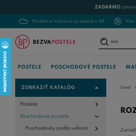
ZADARMO
zdrav
Postele a matrace vyrobené v SR
Viac
Napíšte,
čo
hľadáte...
POSTELE
POSCHODOVÉ POSTELE
MA
ZOBRAZIŤ KATALÓG
Úvod
Postele
ROZ
Poschodové postele
Poschodovky podľa veľkosti
Zariad