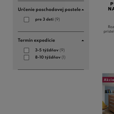
p
NA
Určenie poschodovej postele
pre 3 deti
(9)
Roz
príst
Termín expedície
3-5 týždňov
(9)
8-10 týždňov
(1)
Akci