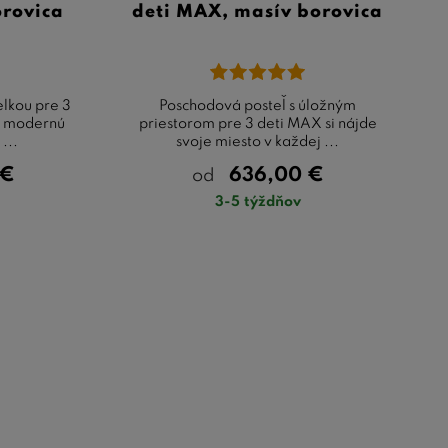
rovica
deti MAX, masív borovica
elkou pre 3
Poschodová posteľ s úložným
e modernú
priestorom pre 3 deti MAX si nájde
...
svoje miesto v každej ...
€
636,00
€
od
3-5 týždňov