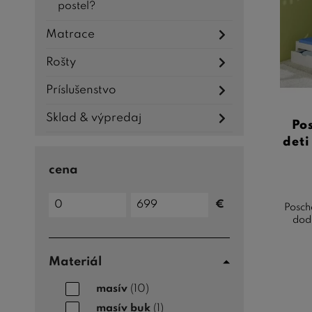
posteľ?
Matrace
Rošty
Príslušenstvo
Sklad & výpredaj
Po
deti
cena
Cena
€
Posch
do
Cena
dodá
od
Materiál
masív
(10)
masív buk
(1)