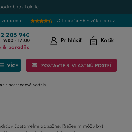
podrobnosti akcie.
v zadarmo
Odporúča 98% zákazníkov
22 205 940
Prihlásiť
Košík
I 9:00 - 17:00
e & poradňa
VÍCE
ZOSTAVTE SI VLASTNÚ POSTEĽ
acie poschodové postele
dičov často veľmi obtiažne. Riešením môžu byť