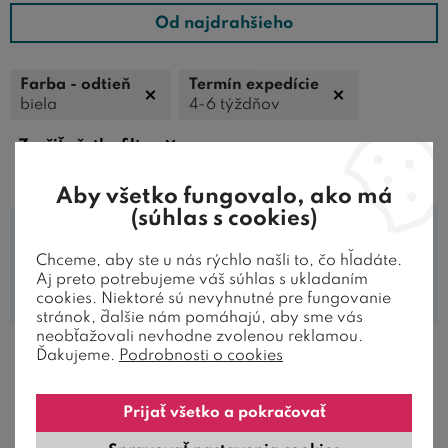
Od najdrahšieho
Farba - odtieň
Termín expedície
biela
4-6 týždňov
Zrušiť všetky filtre
Aby všetko fungovalo, ako má
(súhlas s cookies)
Chceme, aby ste u nás rýchlo našli to, čo hľadáte.
Tomuto filtru vo zvolenej kategórii
Aj preto potrebujeme váš súhlas s ukladaním
nezodpovedá žiaden produkt.
cookies. Niektoré sú nevyhnutné pre fungovanie
stránok, ďalšie nám pomáhajú, aby sme vás
neobťažovali nevhodne zvolenou reklamou.
Ďakujeme.
Podrobnosti o cookies
Prijať všetko a pokračovať
AKO ZÁKAZNÍCI HODNOTIA
NAŠE POSTELE