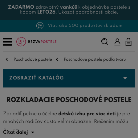
ZADARMO
zdravotný
vankúš
k objednávke postele s
kódom
LETO26
. Ukázať
podrobnosti akcie.
Viac ako 500 produktov skladom
Napíšte,
čo
hľadáte...
Poschodové postele
Poschodové postele podľa tvaru
ZOBRAZIŤ KATALÓG
ROZKLADACIE POSCHODOVÉ POSTELE
Zariadiť pekne a účelne
detskú izbu pre viac detí
je pre
mnohých rodičov často veľmi obtiažne. Riešením môžu
byť
rozkladacie poschodové postele
, ktoré umožňujú
Čítať ďalej
vysunutie ďalšieho lôžka pre každodenné alebo