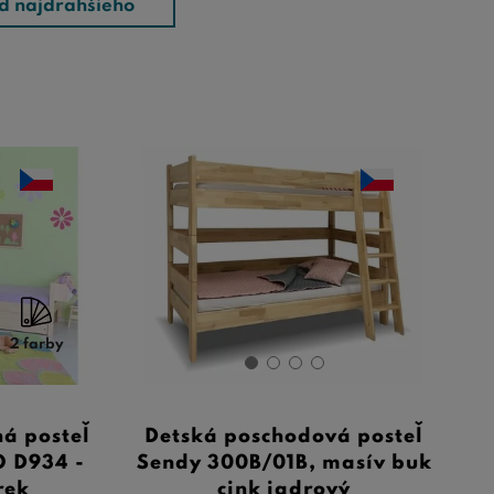
d najdrahšieho
2 farby
á posteľ
Detská poschodová posteľ
O D934 -
Sendy 300B/01B, masív buk
rek
cink jadrový