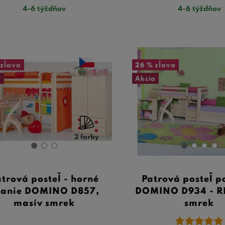
4-6 týždňov
4-6 týždňov
zľava
26 %
zľava
a
Akcia
2 farby
trová posteľ - horné
Patrová posteľ 
panie DOMINO D857,
DOMINO D934 - RF
masív smrek
smrek