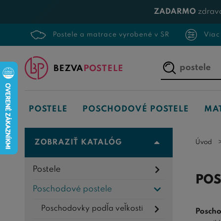
ZADARMO
zdrav
Postele a matrace vyrobené v SR
Viac
Napíšte,
čo
hľadáte...
POSTELE
POSCHODOVÉ POSTELE
MA
ZOBRAZIŤ KATALÓG
Úvod
Postele
POS
Poschodové postele
Poschodovky podľa veľkosti
Poscho