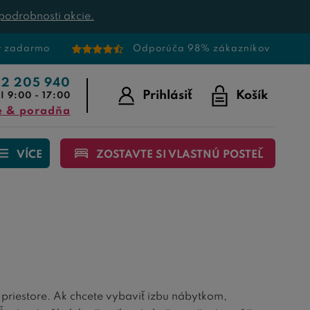
podrobnosti akcie.
v zadarmo
Odporúča 98% zákazníkov
22 205 940
Prihlásiť
Košík
I 9:00 - 17:00
e & poradňa
VÍCE
ZOSTAVTE SI VLASTNÚ POSTEĽ
priestore. Ak chcete vybaviť izbu nábytkom,