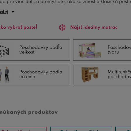
ad pre viac detí, a premýšľate, ako sa zmestia klasická poste
kúpenie poschodovej postele. Ak sa rozhodnete kúpiť poscho
alej
poschodových postelí podľa tvaru
. Medzi obľúbené patrí
po
unkčné poschodové postele
so skriňou a stolom.
ko vybrať posteľ
Nájsť ideálny matrac
našej poradni sa môžete dočítať
ako vybrať poschodovú pos
lnu skupinu tvoria
Poschodovky podľa
poschodové postele pre deti
, pri ktorýc
Poschodov
veľkosti
tvaru
atok miesta v detskej izbe, naše
detské poschodové postele
ť
poschodové postele z masívu
alebo lacnejšie modely a zosta
 poschodových postelí na
BezvaPostele.sk
a vyberte si tú, 
Poschodovky podľa
Multifunkč
určenia
poschodo
onúkaných produktov