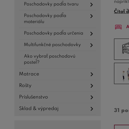
napríkl
Poschodovky podľa tvaru
byť za
Čítať ď
Poschodovky podľa
riešení
materiálu
multif
A
Poschodovky podľa určenia
TIP:
V 
Multifunkčné poschodovky
Špeciá
nedost
Ako vybrať poschodovú
vybra
posteľ?
modely
Matrace
Rošty
Príslušenstvo
Sklad & výpredaj
31 p