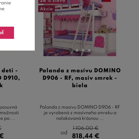
26 %
zľava
vanie
ne
Akcia
ať
deti -
Palanda z masívu DOMINO
 D910,
D906 - RF, masív smrek -
k
biela
 posuvná
Palanda z masívu DOMINO D906 - RF
možnosti
je vyrobená z masívneho smreku a
e po ...
nalakovaná krásnou ...
€
1 106,00
€
od
€
818,44
€