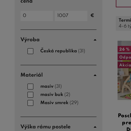
cena
Cena
€
do
Cena
Termí
od
4-6 t
Výroba
26 %
Česká republika
(31)
Odpo
Akci
Materiál
masív
(31)
masív buk
(2)
Masív smrek
(29)
Posc
pre
Výška rámu postele
D