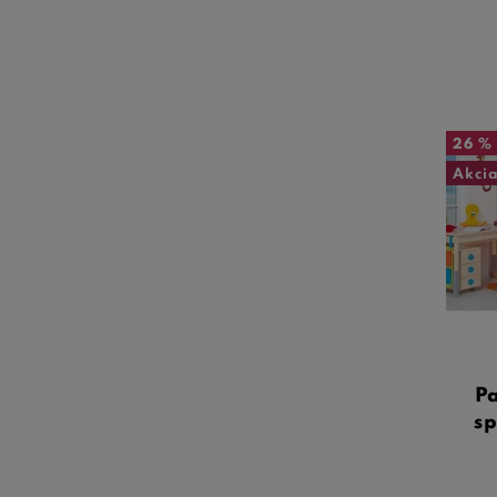
26 %
Akci
Pa
s