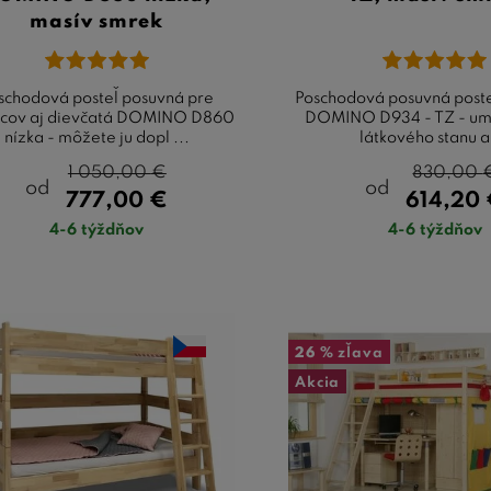
masív smrek
schodová posteľ posuvná pre
Poschodová posuvná posteľ
pcov aj dievčatá DOMINO D860
DOMINO D934 - TZ - um
nízka - môžete ju dopl ...
látkového stanu a 
1 050,00
€
830,00
od
od
777,00
€
614,20
4-6 týždňov
4-6 týždňov
26 %
zľava
Akcia