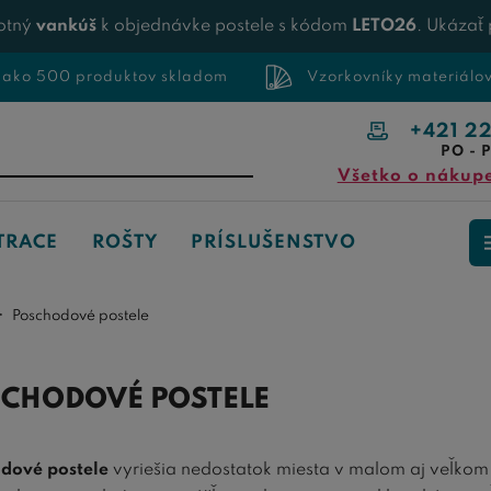
otný
vankúš
k objednávke postele s kódom
LETO26
. Ukázať
 ako 500 produktov skladom
Vzorkovníky materiálo
+421 2
PO - P
Všetko o nákup
TRACE
ROŠTY
PRÍSLUŠENSTVO
Poschodové postele
CHODOVÉ POSTELE
dové postele
vyriešia nedostatok miesta v malom aj veľkom 