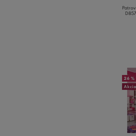
Patrov
D857 
26 %
Akci