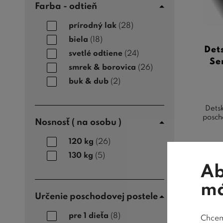
Farba - odtieň
prírodný lak
(28)
biela
(18)
Det
svetlé odtiene
(24)
Se
smrek & borovica
(26)
buk & dub
(2)
Dets
posch
Nosnosť ( na osobu )
120 kg
(26)
130 kg
(5)
Ab
má
Určenie poschodovej postele
pre 1 dieťa
(8)
Chceme