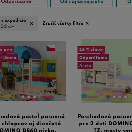
Odporúčané
Od najlacnejšieho
O
n expedície
Zrušiť všetky filtre
ýždňov
zľava
26 %
zľava
rúčame
Odporúčame
a
Akcia
2 farby
hodová posteľ posuvná
Poschodová posuvn
 chlapcov aj dievčatá
pre 2 deti DOMIN
OMINO D860 nízka,
TZ, masív sm