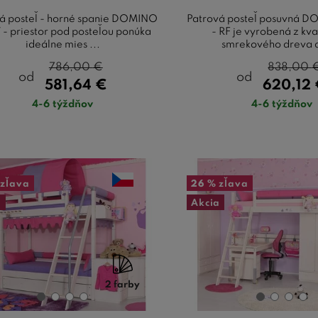
á posteľ - horné spanie DOMINO
Patrová posteľ posuvná 
- priestor pod posteľou ponúka
- RF je vyrobená z kva
ideálne mies ...
smrekového dreva a 
786,00
€
838,00
od
od
581,64
€
620,12
4-6 týždňov
4-6 týždňov
zľava
26 %
zľava
a
Akcia
2 farby