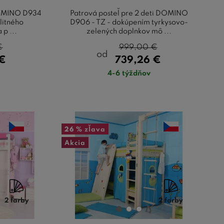
DOMINO D934
Patrová posteľ pre 2 deti DOMINO
litného
D906 - TZ - dokúpením tyrkysovo-
p ...
zelených doplnkov mô ...
€
999,00
€
od
€
739,26
€
4-6 týždňov
26 %
zľava
Akcia
2 farby
2 farby