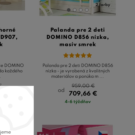
2 farby
 horné
Palanda pre 2 deti
 D907,
DOMINO D856 nízka,
k
masív smrek
anie DOMINO
Palanda pre 2 deti DOMINO D856
 do každého
nízka - je vyrobená z kvalitných
.
materiálov a ponúka m ...
€
959,00
€
od
€
709,66
€
4-6 týždňov
ujeme