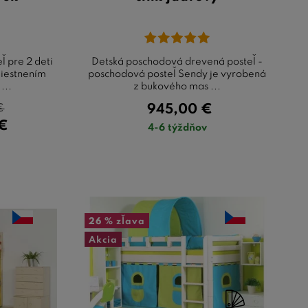
 pre 2 deti
Detská poschodová drevená posteľ -
iestnením
poschodová posteľ Sendy je vyrobená
...
z bukového mas ...
€
945,00
€
€
4-6 týždňov
26 %
zľava
Akcia