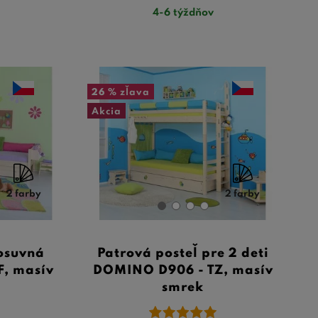
4-6 týždňov
26 %
zľava
Akcia
2 farby
2 farby
posuvná
Patrová posteľ pre 2 deti
, masív
DOMINO D906 - TZ, masív
smrek