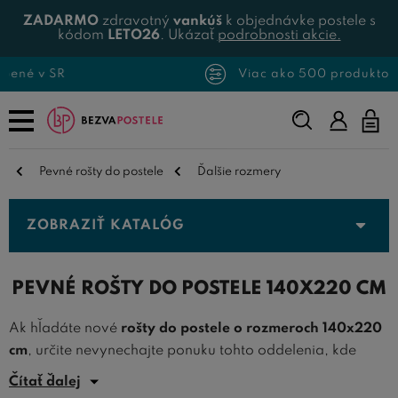
ZADARMO
zdravotný
vankúš
k objednávke postele s
kódom
LETO26
. Ukázať
podrobnosti akcie.
Viac ako 500 produktov skladom
Napíšte,
čo
hľadáte...
Pevné rošty do postele
Ďalšie rozmery
ZOBRAZIŤ KATALÓG
PEVNÉ ROŠTY DO POSTELE 140X220 CM
Ak hľadáte nové
rošty do postele o rozmeroch 140x220
cm
, určite nevynechajte ponuku tohto oddelenia, kde
ponúkame
kvalitné rošty do postele
práve v rozmeroch
Čítať ďalej
140x220 centimetrov.
Rošty 140x220
sú ideálne na