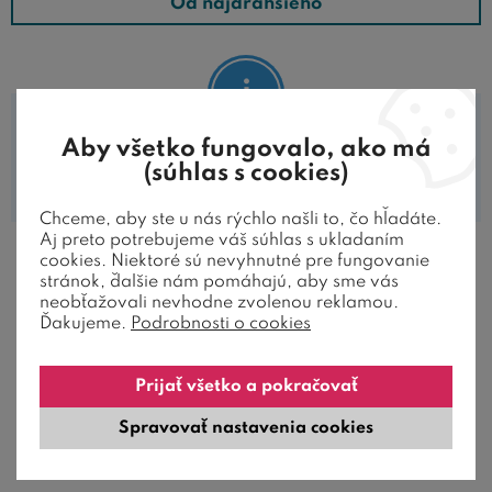
Od najdrahšieho
Aby všetko fungovalo, ako má
V tejto kategórii nie sú zaradené žiadne
(súhlas s cookies)
produkty.
Chceme, aby ste u nás rýchlo našli to, čo hľadáte.
Aj preto potrebujeme váš súhlas s ukladaním
cookies. Niektoré sú nevyhnutné pre fungovanie
stránok, ďalšie nám pomáhajú, aby sme vás
neobťažovali nevhodne zvolenou reklamou.
AKO ZÁKAZNÍCI HODNOTIA
Ďakujeme.
Podrobnosti o cookies
NAŠE POSTELE
Prijať všetko a pokračovať
Spravovať nastavenia cookies
PREDAJŇA, OSOBNÉ ODBERY