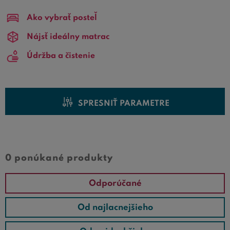
použitie do jednolôžka rovnakého rozmeru
140x220 cm
.
Ako vybrať posteľ
Ak si vyberáte nové rošty do postele s rozmerom
140x220 cm, v ponuke na
Nájsť ideálny matrac
Bezvapostele.sk
si určite
vyberiete.
Údržba a čistenie
SPRESNIŤ PARAMETRE
0 ponúkané produkty
Odporúčané
Od najlacnejšieho