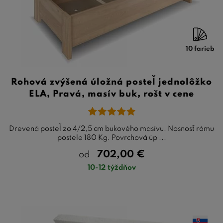
10 farieb
Rohová zvýšená úložná posteľ jednolôžko
ELA, Pravá, masív buk, rošt v cene
Drevená posteľ zo 4/2,5 cm bukového masívu. Nosnosť rámu
postele 180 Kg. Povrchová úp ...
702,00
€
od
10-12 týždňov