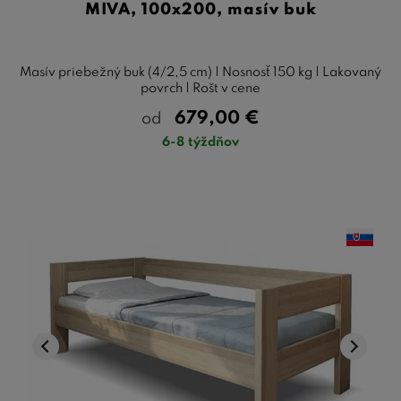
MIVA, 100x200, masív buk
Masív priebežný buk (4/2,5 cm) | Nosnosť 150 kg | Lakovaný
povrch | Rošt v cene
679,00
€
od
6-8 týždňov