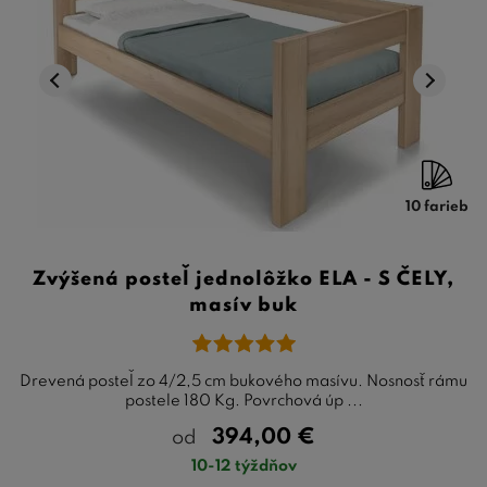
10 farieb
Zvýšená posteľ jednolôžko ELA - S ČELY,
masív buk
Drevená posteľ zo 4/2,5 cm bukového masívu. Nosnosť rámu
postele 180 Kg. Povrchová úp ...
394,00
€
od
10-12 týždňov