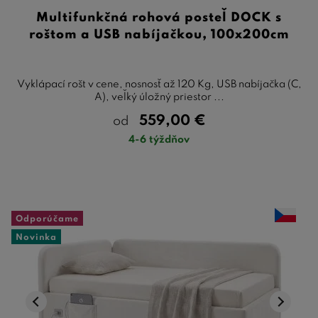
Multifunkčná rohová posteľ DOCK s
roštom a USB nabíjačkou, 100x200cm
Vyklápací rošt v cene, nosnosť až 120 Kg, USB nabíjačka (C,
A), veľký úložný priestor ...
559,00
€
od
4-6 týždňov
Odporúčame
Novinka