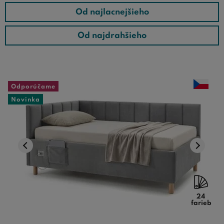
Od najlacnejšieho
a vysokých postelí o rozmeroch 100x200 cm a užite si
kvalitný spánok ako nikdy predtým!
Od najdrahšieho
Odporúčame
Novinka
24
farieb