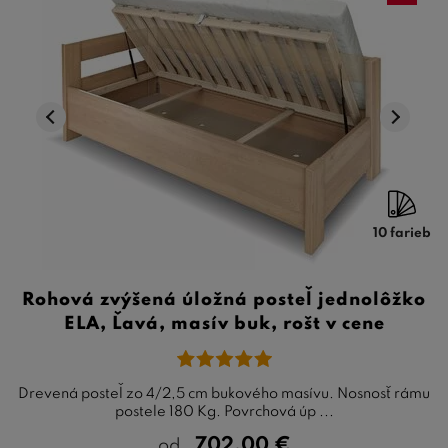
10 farieb
Rohová zvýšená úložná posteľ jednolôžko
ELA, Ľavá, masív buk, rošt v cene
Drevená posteľ zo 4/2,5 cm bukového masívu. Nosnosť rámu
postele 180 Kg. Povrchová úp ...
702,00
€
od