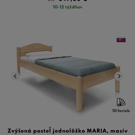
10-12 týždňov
10 farieb
Zvýšená posteľ jednolôžko MARIA, masív