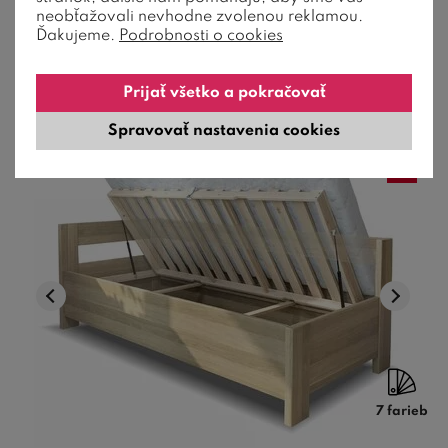
postele 180 Kg. Povrchová úp ...
neobťažovali nevhodne zvolenou reklamou.
Ďakujeme.
Podrobnosti o cookies
1 105,00
€
od
10-12 týždňov
Prijať všetko a pokračovať
Spravovať nastavenia cookies
7 farieb