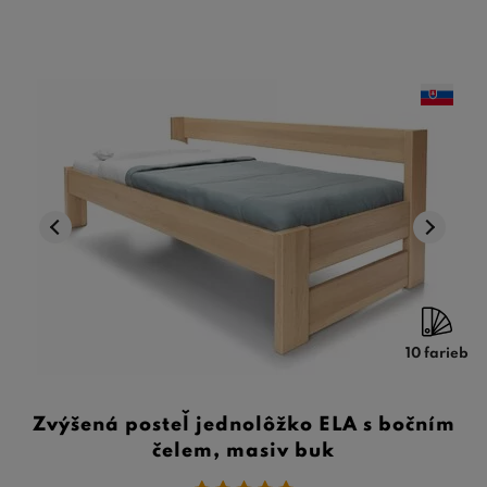
10 farieb
Zvýšená posteľ jednolôžko ELA s bočním
čelem, masiv buk