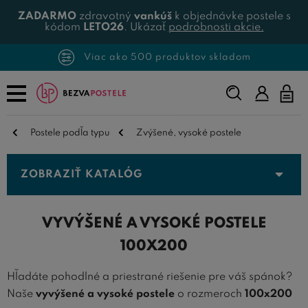
ZADARMO
zdravotný
vankúš
k objednávke postele s
kódom
LETO26
. Ukázať
podrobnosti akcie.
Viac ako 500 produktov skladom
Napíšte,
čo
hľadáte...
Postele podľa typu
Zvýšené, vysoké postele
ZOBRAZIŤ KATALÓG
VYVÝŠENÉ A VYSOKÉ POSTELE
100X200
Hľadáte pohodlné a priestrané riešenie pre váš spánok?
Naše
vyvýšené a vysoké postele
o rozmeroch
100x200