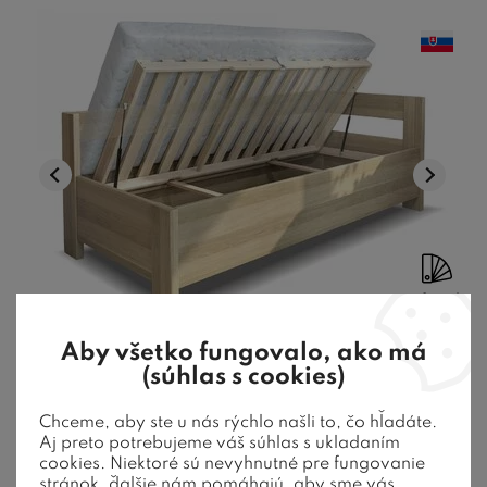
7 farieb
Aby všetko fungovalo, ako má
Rohová zvýšená úložná posteľ jednolôžko
(súhlas s cookies)
ELA Pravá, masív dub, rošt v cene
Chceme, aby ste u nás rýchlo našli to, čo hľadáte.
Aj preto potrebujeme váš súhlas s ukladaním
cookies. Niektoré sú nevyhnutné pre fungovanie
Drevená posteľ ze 4/2,5 cm dubového masívu. Nosnosť rámu
stránok, ďalšie nám pomáhajú, aby sme vás