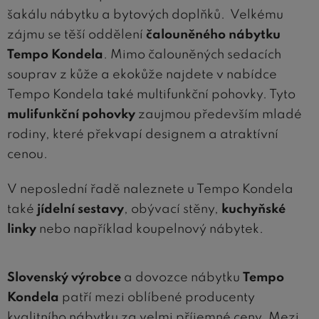
šakálu nábytku a bytových doplňků. Velkému
zájmu se těší oddělení
čalouněného nábytku
Tempo Kondela
. Mimo čalouněných sedacích
souprav z kůže a ekokůže najdete v nabídce
Tempo Kondela také multifunkční pohovky. Tyto
mulifunkční pohovky
zaujmou především mladé
rodiny, které překvapí designem a atraktívní
cenou.
V neposlední řadě naleznete u Tempo Kondela
také
jídelní sestavy
, obývací stěny,
kuchyňské
linky
nebo například koupelnový nábytek.
Slovenský výrobce
a dovozce nábytku
Tempo
Kondela
patří mezi oblíbené producenty
kvalitního nábytku za velmi příjemné ceny. Mezi