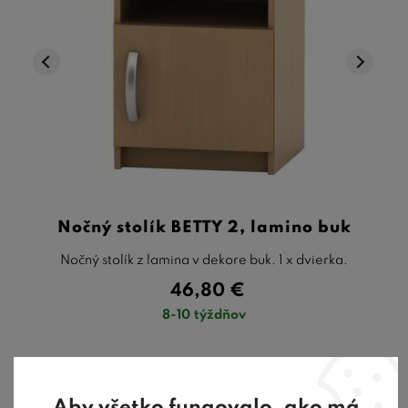
Nočný stolík BETTY 2, lamino buk
Nočný stolík z lamina v dekore buk. 1 x dvierka.
46,80
€
8-10 týždňov
Aby všetko fungovalo, ako má