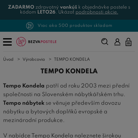
ZADARMO
zdravotný
vankúš
k objednávke postele s
kódom
LETO26
. Ukázať
podrobnosti akcie.
Viac ako 500 produktov skladom
Napíšte,
čo
hľadáte...
Úvod
Výrobcovia
TEMPO KONDELA
TEMPO KONDELA
Tempo Kondela
patří od roku 2003 mezi přední
společnosti na Slovenském nábytkářském trhu.
Tempo nábytek
se věnuje především dovozu
nábytku a bytových doplňků evropské a
mezinárodní produkce.
V nabídce Tempo Kondela naleznete širokou