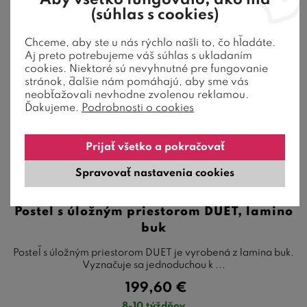
(súhlas s cookies)
Chceme, aby ste u nás rýchlo našli to, čo hľadáte.
Aj preto potrebujeme váš súhlas s ukladaním
cookies. Niektoré sú nevyhnutné pre fungovanie
stránok, ďalšie nám pomáhajú, aby sme vás
neobťažovali nevhodne zvolenou reklamou.
Ďakujeme.
Podrobnosti o cookies
Prijať všetko a pokračovať
Spravovať nastavenia cookies
Posteľ s úložným priestorom DUET, lamino
buk
Posteľ s úložným priestorom DUET je vyrobená z lamina buk.
Vyznačuje sa jednoduchou k ...
199,60
€
8-10 týždňov