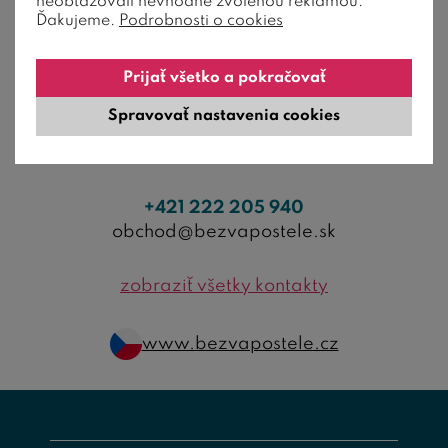
neobťažovali nevhodne zvolenou reklamou.
Ďakujeme.
Podrobnosti o cookies
Prijať všetko a pokračovať
Spravovať nastavenia cookies
+421 222 205 940
obchod@bezvapostele.sk
zobraziť všetky kontakty
www.bezvapostele.cz