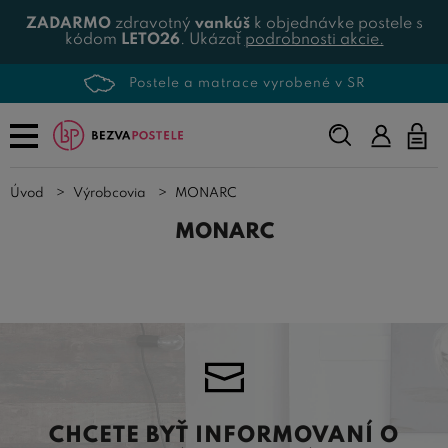
ZADARMO
zdravotný
vankúš
k objednávke postele s
kódom
LETO26
. Ukázať
podrobnosti akcie.
e vyrobené v SR
Viac ako 500 prod
Napíšte,
čo
hľadáte...
Úvod
Výrobcovia
MONARC
MONARC
CHCETE BYŤ INFORMOVANÍ O