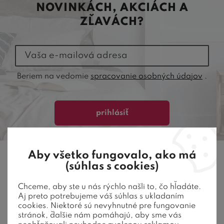
NOVINKÁCH, AKCIÁCH A
ZĽAVÁCH?
Vaša e-mailová adresa
Beriem na vedomie
spracovanie osobných údajov
.
prihlásiť
Aby všetko fungovalo, ako má
PREDAJŇA, OSOBNÉ ODBERY
(súhlas s cookies)
Chceme, aby ste u nás rýchlo našli to, čo hľadáte.
Aj preto potrebujeme váš súhlas s ukladaním
cookies. Niektoré sú nevyhnutné pre fungovanie
stránok, ďalšie nám pomáhajú, aby sme vás