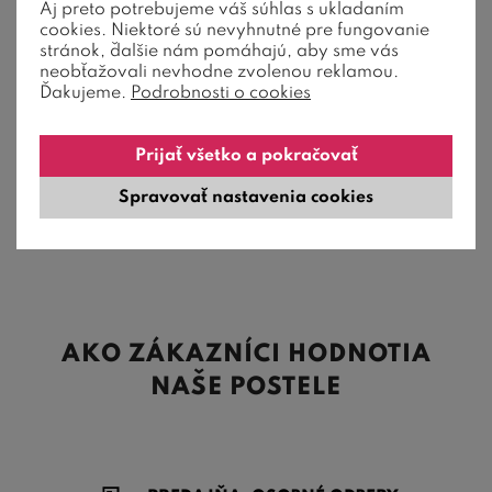
Aj preto potrebujeme váš súhlas s ukladaním
cookies. Niektoré sú nevyhnutné pre fungovanie
stránok, ďalšie nám pomáhajú, aby sme vás
neobťažovali nevhodne zvolenou reklamou.
Ďakujeme.
Podrobnosti o cookies
Sendvičový matrac Leona 1+1 vhodný pre tých, ktorí majú
radi tvrdý matrac. Matrac je ...
Prijať všetko a pokračovať
377,00
€
od
Spravovať nastavenia cookies
7-14 dní
AKO ZÁKAZNÍCI HODNOTIA
NAŠE POSTELE