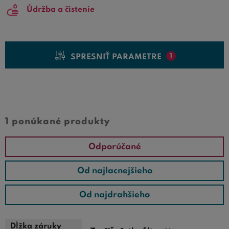
Údržba a čistenie
SPRESNIŤ PARAMETRE
1
Cena od
Cena do
1 ponúkané produkty
Odporúčané
Od najlacnejšieho
Od najdrahšieho
Dĺžka záruky