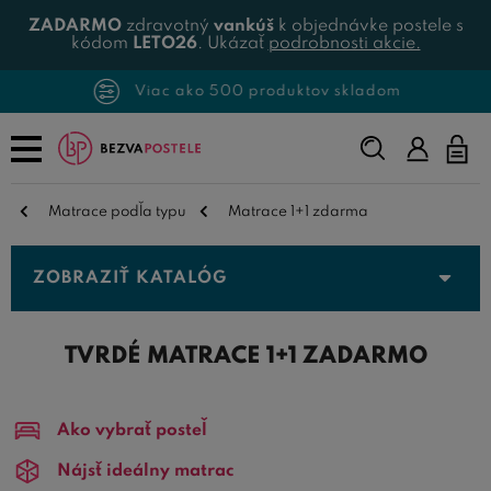
ZADARMO
zdravotný
vankúš
k objednávke postele s
kódom
LETO26
. Ukázať
podrobnosti akcie.
Viac ako 500 produktov skladom
Napíšte,
čo
hľadáte...
Matrace podľa typu
Matrace 1+1 zdarma
ZOBRAZIŤ KATALÓG
TVRDÉ MATRACE 1+1 ZADARMO
Ako vybrať posteľ
Nájsť ideálny matrac