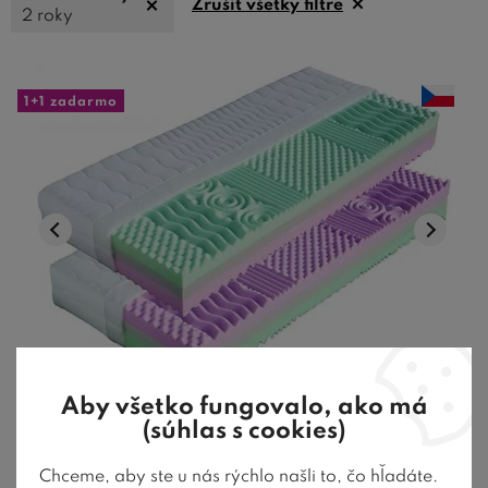
Zrušiť všetky filtre
2 roky
1+1 zadarmo
Aby všetko fungovalo, ako má
Tvrdší sendvičový matrac LEONA 1+1
(súhlas s cookies)
Zdarma, 22 cm, 140 kg
Chceme, aby ste u nás rýchlo našli to, čo hľadáte.