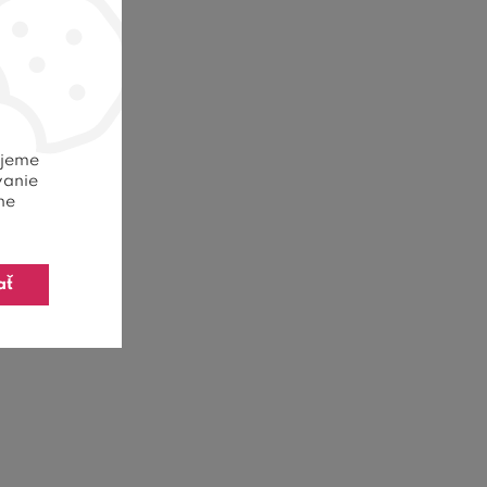
ujeme
vanie
ne
ať