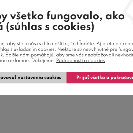
y všetko fungovalo, ako
 (súhlas s cookies)
, aby ste u nás rýchlo našli to, čo hľadáte. Aj preto potreb
úhlas s ukladaním cookies. Niektoré sú nevyhnutné pre fungo
ok, ďalšie nám pomáhajú, aby sme vás neobťažovali nevhod
nou reklamou. Ďakujeme.
Podrobnosti o cookies
avovať nastavenia cookies
Prijať všetko a pokračov