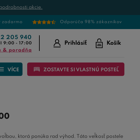
podrobnosti akcie.
v zadarmo
Odporúča 98% zákazníkov
22 205 940
Prihlásiť
Košík
I 9:00 - 17:00
e & poradňa
VÍCE
ZOSTAVTE SI VLASTNÚ POSTEĽ
00
voľbou, ktorá ponúka rad výhod. Táto veľkosť postele