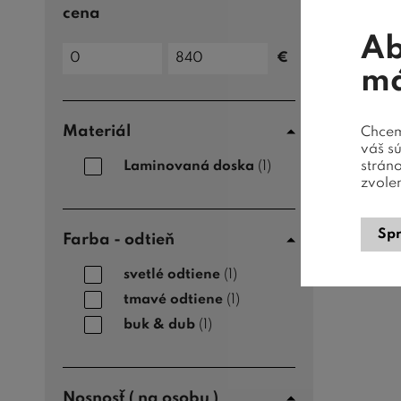
cena
Ab
Cena
€
do
Cena
má
od
Materiál
Chceme
váš s
strán
Laminovaná doska
(1)
zvole
Spr
Farba - odtieň
svetlé odtiene
(1)
tmavé odtiene
(1)
buk & dub
(1)
Nosnosť ( na osobu )