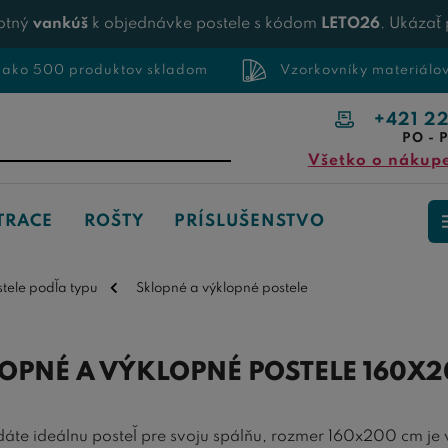
otný
vankúš
k objednávke postele s kódom
LETO26
. Ukázať
 ako 500 produktov skladom
Vzorkovníky materiálo
+421 2
PO - P
Všetko o nákup
TRACE
ROŠTY
PRÍSLUŠENSTVO
stele podľa typu
Sklopné a výklopné postele
OPNÉ A VÝKLOPNÉ POSTELE 160X2
dáte ideálnu posteľ pre svoju spálňu, rozmer 160x200 cm je 