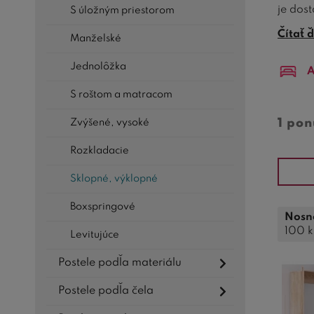
je dos
S úložným priestorom
dôvody,
Čítať ď
Manželské
Po
Jednolôžka
A
nat
S roštom a matracom
Do
1 po
Zvýšené, vysoké
mo
Rozkladacie
Mo
pr
Sklopné, výklopné
vyu
Boxspringové
Nosno
Va
100 
Levitujúce
bu
Postele podľa materiálu
Kv
sp
Postele podľa čela