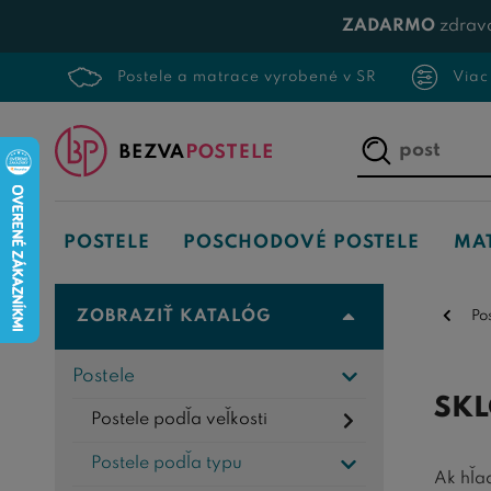
ZADARMO
zdrav
Postele a matrace vyrobené v SR
Viac
Napíšte,
čo
hľadáte...
POSTELE
POSCHODOVÉ POSTELE
MA
ZOBRAZIŤ KATALÓG
Po
Postele
SKL
Postele podľa veľkosti
Postele podľa typu
Ak hľa