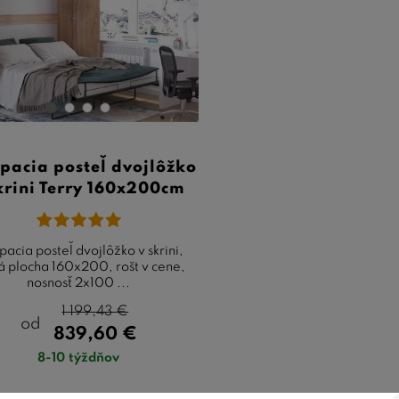
há životnosť:
Investícia do kvalitnej postele veľkosti 160x20
steľ by mala byť odolná a dlho vám slúžiť.
te, že výber postele je veľmi osobná záležitosť, a je dôležit
e posteľ, ktorá vám poskytne dostatok priestoru pre pohodl
or vo vašej spálni, rozmer 160x200 cm a možnosť sklopenia a
e zvážiť kvalitu a materiály postele, aby ste si užili optimá
pacia posteľ dvojlôžko
krini Terry 160x200cm
pacia posteľ dvojlôžko v skrini,
á plocha 160x200, rošt v cene,
nosnosť 2x100 ...
1 199,43
€
od
839,60
€
8-10 týždňov