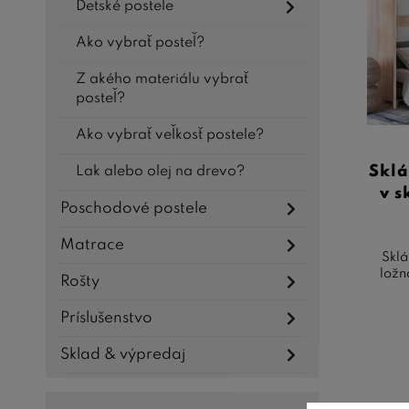
Dl
Detské postele
Po
Ako vybrať posteľ?
Z akého materiálu vybrať
Pamätaj
posteľ?
hľadát
priest
Ako vybrať veľkosť postele?
dôkladn
Sklá
Lak alebo olej na drevo?
v s
Poschodové postele
Matrace
Sklá
ložn
Rošty
Príslušenstvo
Sklad & výpredaj