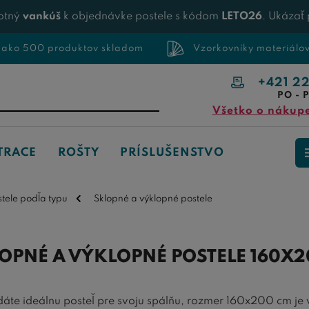
otný
vankúš
k objednávke postele s kódom
LETO26
. Ukázať
 ako 500 produktov skladom
Vzorkovníky materiálo
+421 2
PO - P
Všetko o nákup
TRACE
ROŠTY
PRÍSLUŠENSTVO
stele podľa typu
Sklopné a výklopné postele
OPNÉ A VÝKLOPNÉ POSTELE 160X2
dáte ideálnu posteľ pre svoju spálňu, rozmer 160x200 cm je 