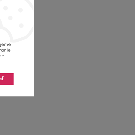
ujeme
vanie
ne
ať