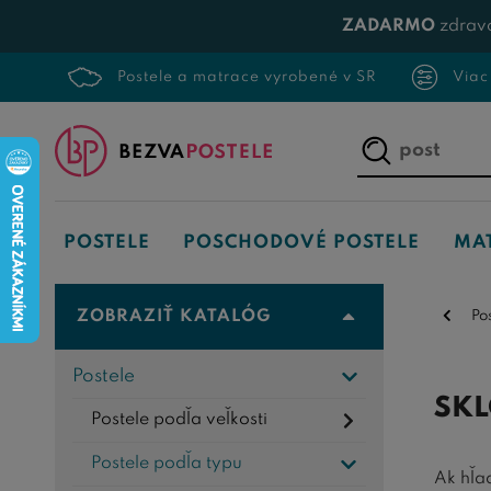
ZADARMO
zdrav
Postele a matrace vyrobené v SR
Viac
Napíšte,
čo
hľadáte...
POSTELE
POSCHODOVÉ POSTELE
MA
ZOBRAZIŤ KATALÓG
Po
Postele
SKL
Postele podľa veľkosti
Postele podľa typu
Ak hľa