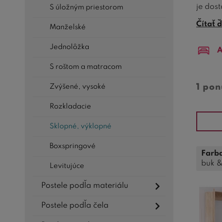
je dos
S úložným priestorom
dôvody,
Čítať ď
Manželské
Po
Jednolôžka
A
nat
S roštom a matracom
Do
1 po
Zvýšené, vysoké
mo
Rozkladacie
Mo
pr
Sklopné, výklopné
vyu
Boxspringové
Farba
Va
buk 
Levitujúce
bu
Postele podľa materiálu
Kv
sp
Postele podľa čela