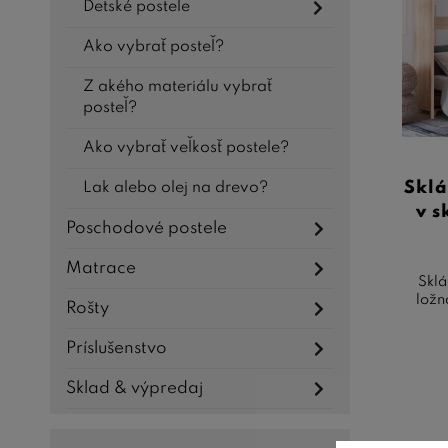
Dl
Detské postele
Po
Ako vybrať posteľ?
Z akého materiálu vybrať
Pamätaj
posteľ?
hľadát
priest
Ako vybrať veľkosť postele?
dôkladn
Sklá
Lak alebo olej na drevo?
v s
Poschodové postele
Matrace
Sklá
ložn
Rošty
Príslušenstvo
Sklad & výpredaj