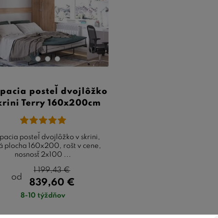
há životnosť:
Investícia do kvalitnej postele veľkosti 160x20
steľ by mala byť odolná a dlho vám slúžiť.
te, že výber postele je veľmi osobná záležitosť, a je dôležit
e posteľ, ktorá vám poskytne dostatok priestoru pre pohodl
or vo vašej spálni, rozmer 160x200 cm a možnosť sklopenia a
e zvážiť kvalitu a materiály postele, aby ste si užili optimá
pacia posteľ dvojlôžko
krini Terry 160x200cm
pacia posteľ dvojlôžko v skrini,
á plocha 160x200, rošt v cene,
nosnosť 2x100 ...
1 199,43
€
od
839,60
€
8-10 týždňov