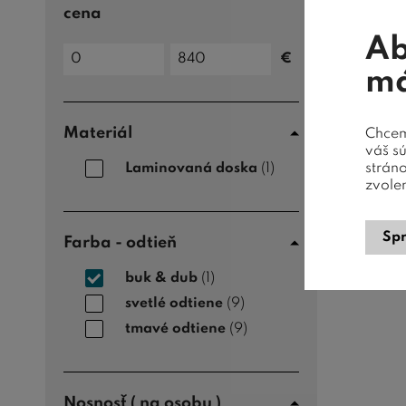
cena
Ab
Cena
€
do
Cena
má
od
Materiál
Chceme
váš s
strán
Laminovaná doska
(1)
zvole
Spr
Farba - odtieň
buk & dub
(1)
svetlé odtiene
(9)
tmavé odtiene
(9)
Nosnosť ( na osobu )