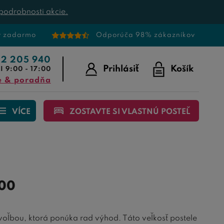
podrobnosti akcie.
v zadarmo
Odporúča 98% zákazníkov
22 205 940
Prihlásiť
Košík
I 9:00 - 17:00
e & poradňa
VÍCE
ZOSTAVTE SI VLASTNÚ POSTEĽ
00
voľbou, ktorá ponúka rad výhod. Táto veľkosť postele