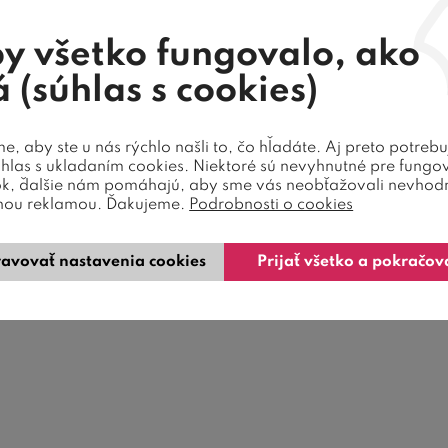
y všetko fungovalo, ako
 (súhlas s cookies)
, aby ste u nás rýchlo našli to, čo hľadáte. Aj preto potreb
úhlas s ukladaním cookies. Niektoré sú nevyhnutné pre fungo
ok, ďalšie nám pomáhajú, aby sme vás neobťažovali nevhod
nou reklamou. Ďakujeme.
Podrobnosti o cookies
avovať nastavenia cookies
Prijať všetko a pokračov