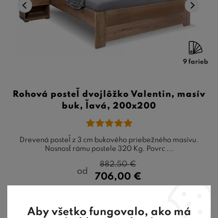
9 farieb
Rohová posteľ dvojlôžko Valentin, masív
buk, ľavá, 200x200
Drevená posteľ z 3 cm bukového priebežného masívu.
Nosnosť rámu postele 320 Kg. Povrc ...
882,50
€
od
706,00
€
4-6 týždňov
Aby všetko fungovalo, ako má