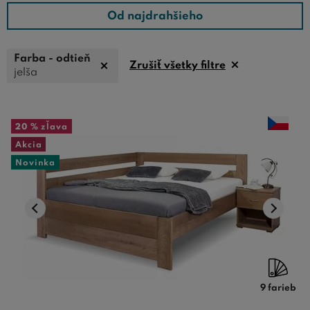
Od najdrahšieho
Farba - odtieň
Zrušiť všetky filtre
jelša
20 %
zľava
Akcia
Novinka
9 farieb