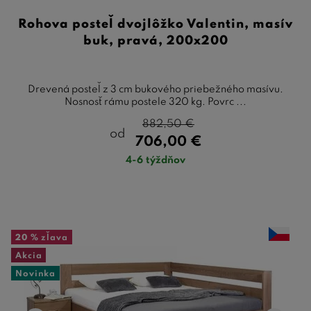
Rohova posteľ dvojlôžko Valentin, masív
buk, pravá, 200x200
Drevená posteľ z 3 cm bukového priebežného masívu.
Nosnosť rámu postele 320 kg. Povrc ...
882,50
€
od
706,00
€
4-6 týždňov
20 %
zľava
Akcia
Novinka