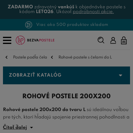
ZADARMO
zdravotný
vankúš
k objednávke postele s
kódom
LETO26
. Ukázať
podrobnosti akcie.
Viac ako 500 produktov skladom
Napíšte,
čo
hľadáte...
Postele podľa čela
Rohové postele s čelami do L
ZOBRAZIŤ KATALÓG
ROHOVÉ POSTELE 200X200
Rohové postele 200x200 do tvaru L
sú ideálnou voľbou
pre tých, ktorí hľadajú spojenie priestrannej pohodlnosti a
šikovného využitia priestoru. Tieto
rohové postele
Čítať ďalej
ponúkajú dostatok miesta na oddych, zatiaľ čo ich elkový