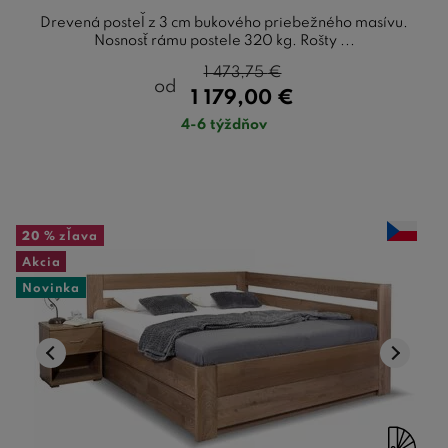
Drevená posteľ z 3 cm bukového priebežného masívu.
Nosnosť rámu postele 320 kg. Rošty ...
1 473,75
€
od
1 179,00
€
4-6 týždňov
20 %
zľava
Akcia
Novinka