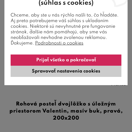
(súhlas s cookies)
Chceme, aby ste u nás rýchlo našli to, čo hľadáte.
20 %
zľava
Aj preto potrebujeme váš súhlas s ukladaním
Akcia
cookies. Niektoré sú nevyhnutné pre fungovanie
Novinka
stránok, ďalšie nám pomáhajú, aby sme vás
neobťažovali nevhodne zvolenou reklamou.
Ďakujeme.
Podrobnosti o cookies
Prijať všetko a pokračovať
Spravovať nastavenia cookies
9 farieb
Rohová posteľ dvojlôžko s úložným
priestorom Valentin, masív buk, pravá,
200x200