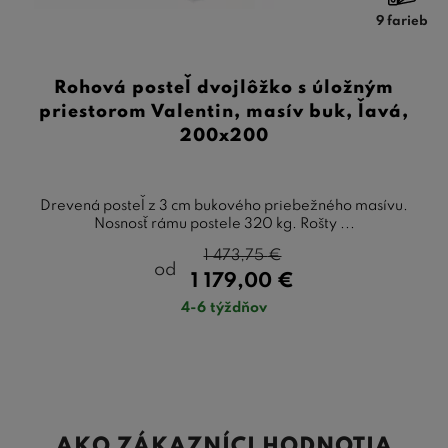
9 farieb
Rohová posteľ dvojlôžko s úložným
priestorom Valentin, masív buk, ľavá,
200x200
Drevená posteľ z 3 cm bukového priebežného masívu.
Nosnosť rámu postele 320 kg. Rošty ...
1 473,75
€
od
1 179,00
€
4-6 týždňov
AKO ZÁKAZNÍCI HODNOTIA