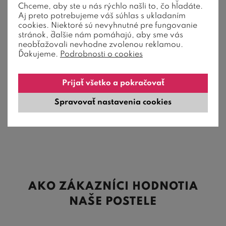
Chceme, aby ste u nás rýchlo našli to, čo hľadáte.
Aj preto potrebujeme váš súhlas s ukladaním
Čalúnená posteľ Niobe s bočným čelom a
cookies. Niektoré sú nevyhnutné pre fungovanie
úložným priestorom, 160x200cm
stránok, ďalšie nám pomáhajú, aby sme vás
neobťažovali nevhodne zvolenou reklamou.
Ďakujeme.
Podrobnosti o cookies
Rošty v cene, možnosť voľby čelného a bočného výklopu.
Voľba výšky čela. Nosnosť 120 ...
Prijať všetko a pokračovať
1 162,50
€
od
930,00
€
Spravovať nastavenia cookies
4-6 týždňov
AKO ZÁKAZNÍCI HODNOTIA
NAŠE POSTELE