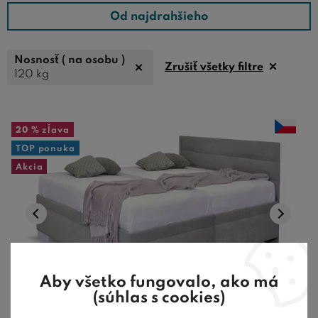
Od najdrahšieho
Nosnosť ( na osobu )
Zrušiť všetky filtre
120 kg
20 %
zľava
TOP ponuka
Akcia
Aby všetko fungovalo, ako má
25
(súhlas s cookies)
farieb