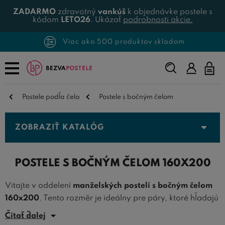
ZADARMO
zdravotný
vankúš
k objednávke postele s
kódom
LETO26
. Ukázať
podrobnosti akcie.
Viac ako 500 produktov skladom
Napíšte,
čo
hľadáte...
Postele podľa čela
Postele s bočným čelom
ZOBRAZIŤ KATALÓG
POSTELE S BOČNÝM ČELOM 160X200
Vitajte v oddelení
manželských postelí s bočným čelom
160x200
. Tento rozměr je ideálny pre páry, ktoré hľadajú
pohodlnú a priestranú posteľ pre pokojný spánok. Bočné
Čítať ďalej
čelo prináša výhodnú oporu pre čítanie alebo relaxáciu v