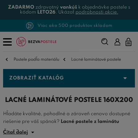
ZADARMO
zdravotný
vankúš
k objednávke postele s
kódom
LETO26
. Ukázať
podrobnosti akcie.
Viac ako 500 produktov skladom
Napíšte,
čo
hľadáte...
Postele podľa materiálu
Lacné laminátové postele
ZOBRAZIŤ KATALÓG
LACNÉ LAMINÁTOVÉ POSTELE 160X200
Hľadáte kvalitné, pohodlné a zároveň cenovo dostupné
riešenie pre váš spánok?
Lacné postele z laminátu
160x200
predstavujú ideálnu voľbu pre každého, kto si
Čítať ďalej
želá spojiť funkčnosť, komfort a štýl v jednom. Tento