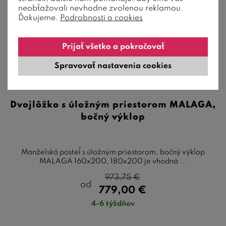
neobťažovali nevhodne zvolenou reklamou.
Ďakujeme.
Podrobnosti o cookies
Prijať všetko a pokračovať
Spravovať nastavenia cookies
13 farieb
Dvojlôžko s úložným priestorom MALAGA,
bočný výklop
Manželská posteľ s úložným priestorom, bočný výklop
MALAGA 160x200, 180x200 je vhodná ...
973,75
€
od
779,00
€
4-6 týždňov