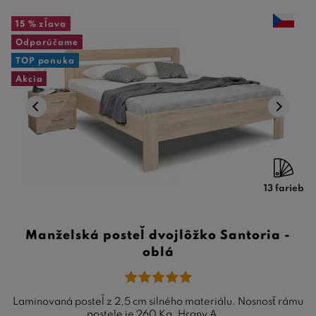
15 %
zľava
Odporúčame
TOP ponuka
Akcia
13 farieb
Manželská posteľ dvojlôžko Santoria -
oblá
Laminovaná posteľ z 2,5 cm silného materiálu. Nosnosť rámu
postele je 260 Kg. Hrany A ...