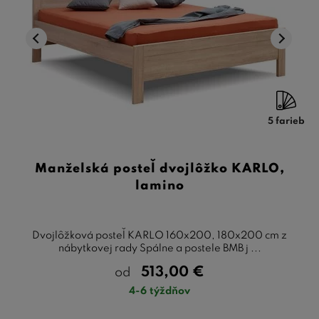
5 farieb
Manželská posteľ dvojlôžko KARLO,
lamino
Dvojlôžková posteľ KARLO 160x200, 180x200 cm z
nábytkovej rady Spálne a postele BMB j ...
513,00
€
od
4-6 týždňov