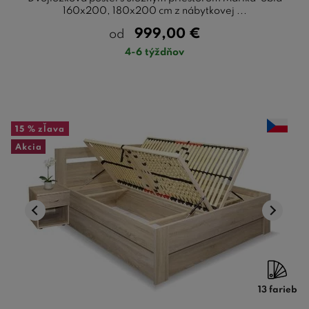
160x200, 180x200 cm z nábytkovej ...
999,00
€
od
4-6 týždňov
15 %
zľava
Akcia
13 farieb