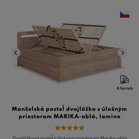
6 farieb
Manželská posteľ dvojlôžko s úložným
priestorom MARIKA-oblá, lamino
Dvojlôžková posteľ s úložným priestorom Marika-oblá