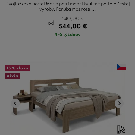
Dvojlôžková posteľ Maria patrí medzi kvalitné postele českej
výroby. Ponúka možnosti ...
640,00
€
od
544,00
€
4-6 týždňov
15 %
zľava
Akcia