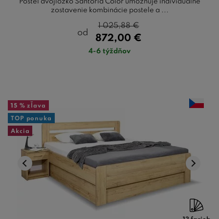
Posteľ dvojlôžko Santoria Color umožňuje individuálne
zostavenie kombinácie postele a ...
1 025,88
€
od
872,00
€
4-6 týždňov
15 %
zľava
TOP ponuka
Akcia