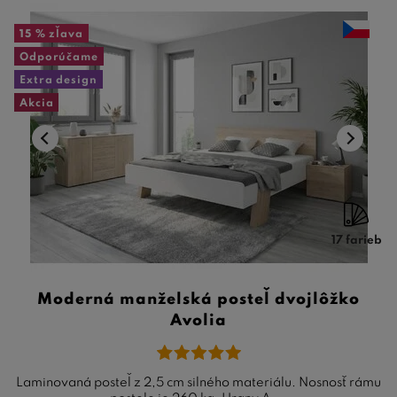
15 %
zľava
Odporúčame
Extra design
Akcia
17 farieb
Moderná manželská posteľ dvojlôžko
Avolia
Laminovaná posteľ z 2,5 cm silného materiálu. Nosnosť rámu