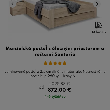
13 farieb
Manželská posteľ s úložným priestorom a
roštami Santoria
Laminovaná posteľ z 2,5 cm silného materiálu. Nosnosť rámu
postele je 260 kg. Hrany A ...
1 025,88
€
od
872,00
€
4-6 týždňov