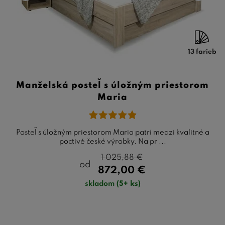
13 farieb
Manželská posteľ s úložným priestorom
Maria
Posteľ s úložným priestorom Maria patrí medzi kvalitné a
poctivé české výrobky. Na pr ...
1 025,88
€
od
872,00
€
skladom
(5+ ks)