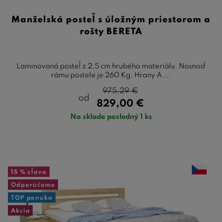
Manželská posteľ s úložným priestorom a
rošty BERETA
Laminovaná posteľ z 2,5 cm hrubého materiálu. Nosnosť
rámu postele je 260 Kg. Hrany A ...
975,29
€
od
829,00
€
Na sklade posledný 1 ks
15 %
zľava
Odporúčame
TOP ponuka
Akcia