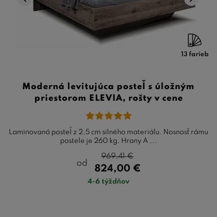
13 farieb
Moderná levitujúca posteľ s úložným
priestorom ELEVIA, rošty v cene
Laminovaná posteľ z 2,5 cm silného materiálu. Nosnosť rámu
postele je 260 kg. Hrany A ...
969,41
€
od
824,00
€
4-6 týždňov