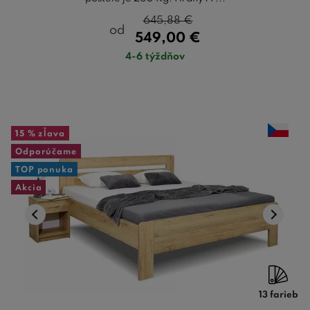
645,88
€
od
549,00
€
4-6 týždňov
15 %
zľava
Odporúčame
TOP ponuka
Akcia
13 farieb