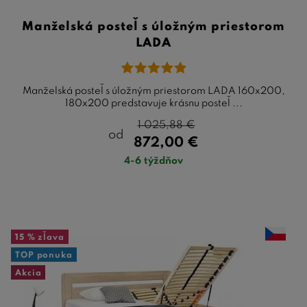
Manželská posteľ s úložným priestorom
LADA
Manželská posteľ s úložným priestorom LADA 160x200,
180x200 predstavuje krásnu posteľ ...
1 025,88
€
od
872,00
€
4-6 týždňov
15 %
zľava
TOP ponuka
Akcia