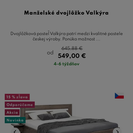
Manželské dvojlôžko Valkýra
Dvojlôžková posteľ Valkýra patrí medzi kvalitné postele
českej výroby. Ponúka možnost ...
645,88
€
od
549,00
€
4-6 týždňov
15 %
zľava
Odporúčame
Akcia
Novinka