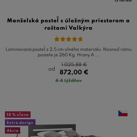
13 farieb
Manželská posteľ s úložným priestorom a
roštami Valkýra
Laminovaná posteľ z 2,5 cm silného materiálu. Nosnosť rámu
postele je 260 Kg. Hrany A ...
1 025,88
€
od
872,00
€
4-6 týždňov
15 %
zľava
Extra design
Akcia