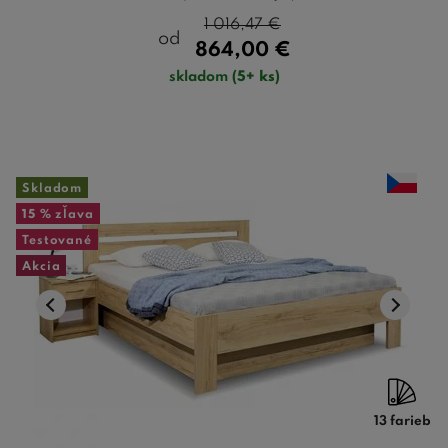
1 016,47
€
od
864,00
€
skladom
(5+ ks)
Skladom
15 %
zľava
Testované
Akcia
13 farieb