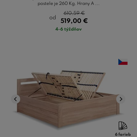
postele je 260 Kg. Hrany A ...
610,59
€
od
519,00
€
4-6 týždňov
6 farieb