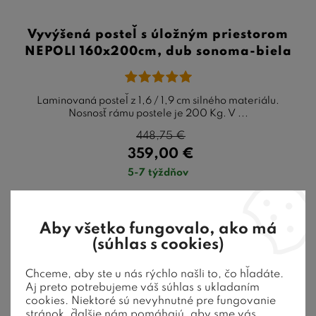
Vyvýšená posteľ s úložným priestorom
NEPOLI 160x200cm, dub sonoma-biela
Laminovaná posteľ z 1,6 / 1,9 cm silného materiálu.
Nosnosť rámu postele je 200 Kg. V ...
448,75
€
359,00
€
5-7 týždňov
Aby všetko fungovalo, ako má
(súhlas s cookies)
20 %
zľava
Akcia
Chceme, aby ste u nás rýchlo našli to, čo hľadáte.
Aj preto potrebujeme váš súhlas s ukladaním
cookies. Niektoré sú nevyhnutné pre fungovanie
stránok, ďalšie nám pomáhajú, aby sme vás