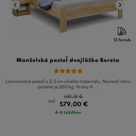
13 farieb
Manželská posteľ dvojlôžko Bereta
Laminovaná posteľ z 2,5 cm silného materiálu. Nosnosť rámu
postele je 260 kg. Hrany A ...
681,18
€
od
579,00
€
4-6 týždňov