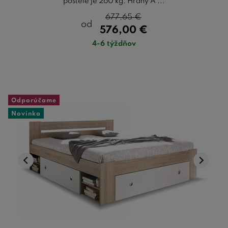
postele je 260 kg. Hrany A ...
677,65
€
od
576,00
€
4-6 týždňov
Odporúčame
Novinka