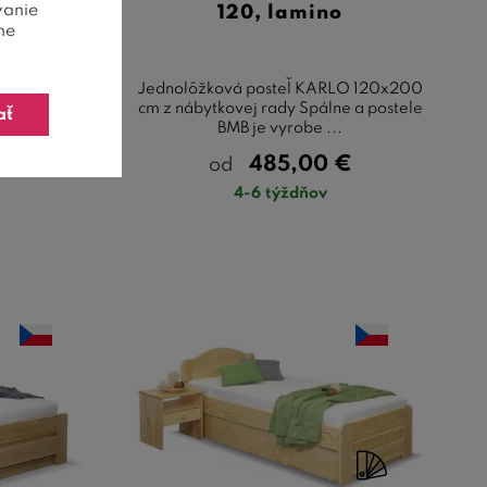
vanie
ino
120, lamino
ne
RLO - oblé
Jednolôžková posteľ KARLO 120x200
rady Spálne
cm z nábytkovej rady Spálne a postele
ať
...
BMB je vyrobe ...
€
485,00
€
od
4-6 týždňov