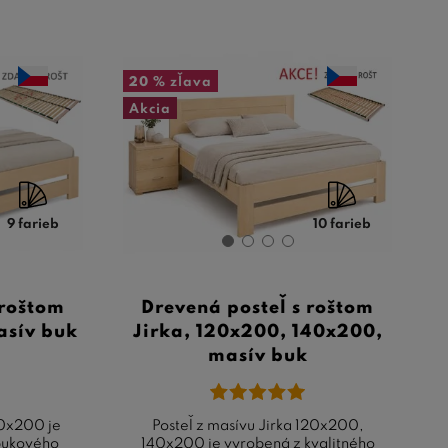
20 %
zľava
Akcia
9 farieb
10 farieb
 roštom
Drevená posteľ s roštom
asív buk
Jirka, 120x200, 140x200,
masív buk
20x200 je
Posteľ z masívu Jirka 120x200,
 bukového
140x200 je vyrobená z kvalitného