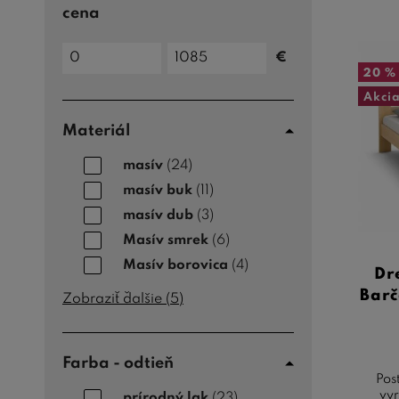
cena
Cena
€
do
Cena
20 %
od
Akci
Materiál
masív
(24)
masív buk
(11)
masív dub
(3)
Masív smrek
(6)
Masív borovica
(4)
Dr
Barč
Zobraziť ďalšie (
5
)
Farba - odtieň
Pos
vyr
prírodný lak
(23)