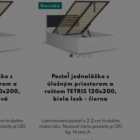
Novinka
žko s
Posteľ jednolôžko s
orom a
úložným priestorom a
20x200,
roštom TETRIS 120x200,
ivá
biela lesk - čierna
 cm hrubého
Laminovaná posteľ z 2,2 cm hrubého
stele je 120
materiálu. Nosnosť rámu postele je 120
kg. Hrany A ...