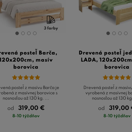
správnej postele je kľúčový pre váš nočný odpočinok, a J
 ktoré by vás mohli presvedčiť.
Nikdy nebudete ľutovať inve
t a pohodlie, ktoré si zaslúžite.
3 farby
revená posteľ Barča,
Drevená posteľ je
120x200cm, masív
LADA, 120x200cm
borovica
borovica
vená posteľ z masívu Barča je
Drevená posteľ z masív
robená z masívnej borovice s
vyrobená z masívnej bo
nosnosťou až 130 kg. ...
nosnosťou až 130 kg.
319,00
€
319,00
od
od
8-10 týždňov
8-10 týždňov