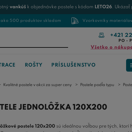
otný
vankúš
k objednávke postele s kódom
LETO26
. Ukázať
 ako 500 produktov skladom
Vzorkovníky materiálo
+421 2
PO - P
Všetko o nákup
TRACE
ROŠTY
PRÍSLUŠENSTVO
Kvalitné postele v akcii za super ceny
Postele podľa typu
Post
TELE JEDNOLÔŽKA 120X200
ôžkové postele 120x200
sú ideálnou voľbou pre tých, ktorí 