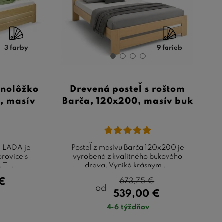
ednolôžkové postele 120x200 vám ponúkajú mnoho
stíciu do kvalitnej postele, ktorá vám poskytne
3 farby
9 farieb
dnolôžko
Drevená posteľ s roštom
, masív
Barča, 120x200, masív buk
u LADA je
Posteľ z masívu Barča 120x200 je
rovice s
vyrobená z kvalitného bukového
 T ...
dreva. Vyniká krásnym ...
€
673,75
€
od
539,00
€
4-6 týždňov