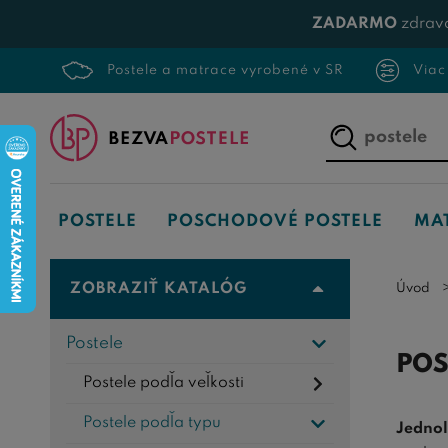
ZADARMO
zdrav
Postele a matrace vyrobené v SR
Viac
Napíšte,
čo
hľadáte...
POSTELE
POSCHODOVÉ POSTELE
MA
ZOBRAZIŤ KATALÓG
Úvod
Postele
POS
Postele podľa veľkosti
Postele podľa typu
Jednol