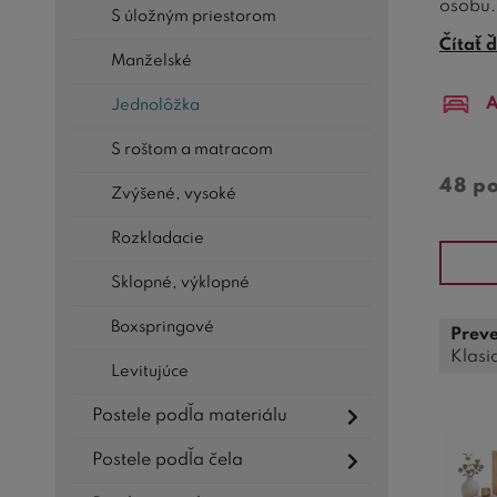
osobu.
S úložným priestorom
Čítať ď
1. Dos
Manželské
pre po
A
Jednolôžka
natiah
obáv o
S roštom a matracom
2. Skv
48 p
Zvýšené, vysoké
dospel
jednu 
Rozkladacie
priesto
Sklopné, výklopné
3. Vyn
Boxspringové
Preve
pohodu
Klasi
každé 
Levitujúce
4. Šir
Postele podľa materiálu
môžete
Postele podľa čela
centrá