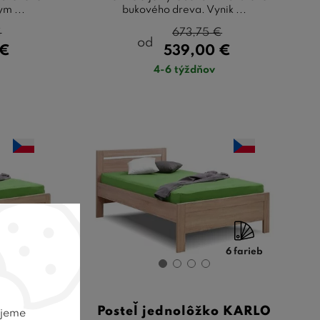
ym ...
bukového dreva. Vynik ...
€
673,75
€
od
€
539,00
€
4-6 týždňov
6 farieb
6 farieb
o KARLO
Posteľ jednolôžko KARLO
ujeme