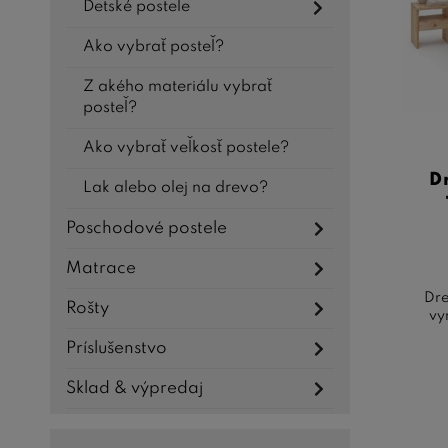
Detské postele
Výber 
výhod,
Ako vybrať posteľ?
komfor
Z akého materiálu vybrať
posteľ?
Ako vybrať veľkosť postele?
D
Lak alebo olej na drevo?
Poschodové postele
Matrace
Dre
Rošty
vy
Príslušenstvo
Sklad & výpredaj