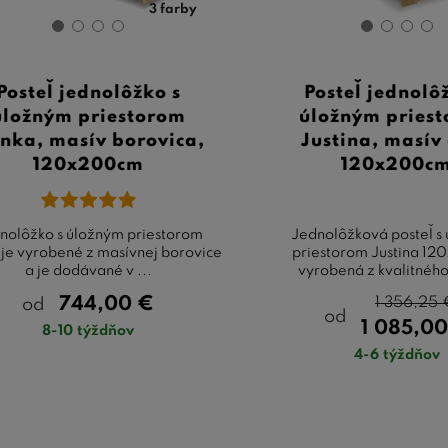
3 farby
Posteľ jednolôžko s
Posteľ jednolô
úložným priestorom
úložným pries
nka, masív borovica,
Justina, masív
120x200cm
120x200c
nolôžko s úložným priestorom
Jednolôžková posteľ s
je vyrobené z masívnej borovice
priestorom Justina 12
a je dodávané v ...
vyrobená z kvalitného
744,00
€
1 356,25
od
od
1 085,0
8-10 týždňov
4-6 týždňov