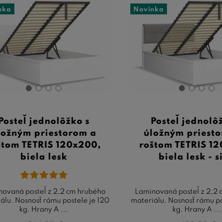
nka
Novinka
Posteľ jednolôžko s
Posteľ jednolô
ložným priestorom a
úložným priest
štom TETRIS 120x200,
roštom TETRIS 1
biela lesk
biela lesk - s
novaná posteľ z 2,2 cm hrubého
Laminovaná posteľ z 2,2
álu. Nosnosť rámu postele je 120
materiálu. Nosnosť rámu po
kg. Hrany A ...
kg. Hrany A ...