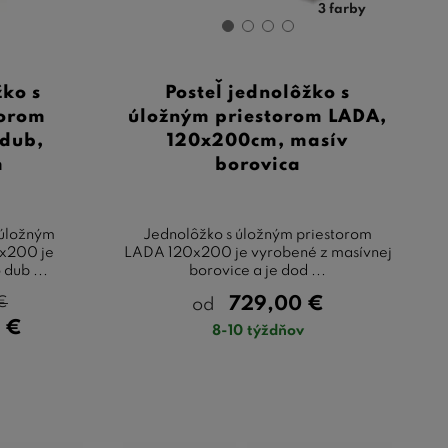
3 farby
žko s
Posteľ jednolôžko s
torom
úložným priestorom LADA,
 dub,
120x200cm, masív
m
borovica
 úložným
Jednolôžko s úložným priestorom
0x200 je
LADA 120x200 je vyrobené z masívnej
 dub ...
borovice a je dod ...
€
729,00
€
od
0
€
8-10 týždňov