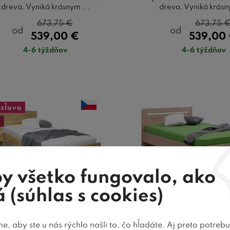
dreva. Vyniká krásnym ...
dreva. Vyniká krásn
673,75
€
673,75
od
od
539,00
€
539,00
4-6 týždňov
4-6 týždňov
zľava
a
y všetko fungovalo, ako
 (súhlas s cookies)
teľ jednolôžko Justina,
Posteľ jednolôžk
, aby ste u nás rýchlo našli to, čo hľadáte. Aj preto potreb