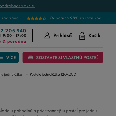
podrobnosti akcie.
v zadarmo
Odporúča 98% zákazníkov
22 205 940
Prihlásiť
Košík
I 9:00 - 17:00
e & poradňa
VÍCE
ZOSTAVTE SI VLASTNÚ POSTEĽ
ele jednolôžka
Postele jednolôžka 120x200
hľadajú pohodlnú a priestrannejšiu posteľ pre jednu