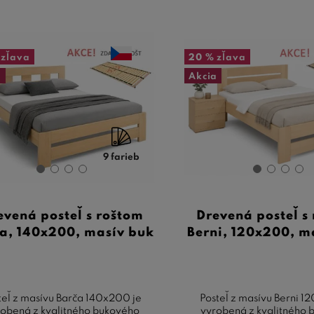
zľava
20 %
zľava
a
Akcia
9 farieb
evená posteľ s roštom
Drevená posteľ s
a, 140x200, masív buk
Berni, 120x200, m
teľ z masívu Barča 140x200 je
Posteľ z masívu Berni 1
obená z kvalitného bukového
vyrobená z kvalitného